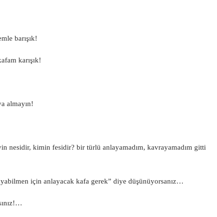
mle barışık!
kafam karışık!
a almayın!
eyin nesidir, kimin fesidir? bir türlü anlayamadım, kavrayamadım gitti
layabilmen için anlayacak kafa gerek” diye düşünüyorsanız…
ısınız!…