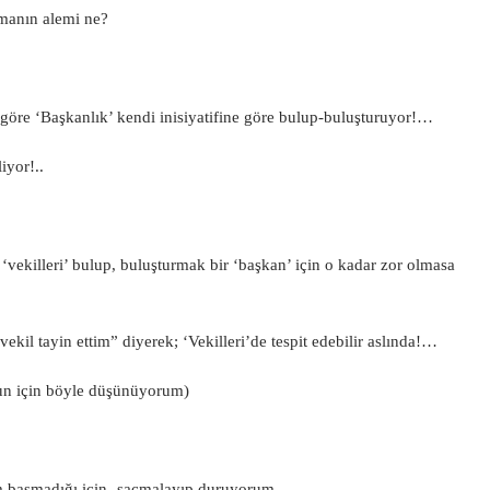
rmanın alemi ne?
göre ‘Başkanlık’ kendi inisiyatifine göre bulup-buluşturuyor!…
iyor!..
 ‘vekilleri’ bulup, buluşturmak bir ‘başkan’ için o kadar zor olmasa
vekil tayin ettim” diyerek; ‘Vekilleri’de tespit edebilir aslında!…
un için böyle düşünüyorum)
am basmadığı için- saçmalayıp duruyorum…