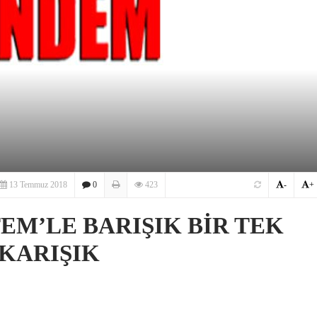
13 Temmuz 2018
0
423
-
+
EM’LE BARIŞIK BİR TEK
KARIŞIK