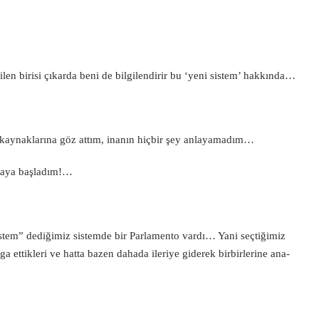
ilen birisi çıkarda beni de bilgilendirir bu ‘yeni sistem’ hakkında…
lgi kaynaklarına göz attım, inanın hiçbir şey anlayamadım…
rmaya başladım!…
istem” dediğimiz sistemde bir Parlamento vardı… Yani seçtiğimiz
avga ettikleri ve hatta bazen dahada ileriye giderek birbirlerine ana-