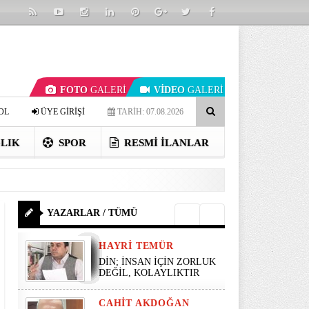
FOTO
GALERİ
VİDEO
GALERİ
OL
ÜYE GİRİŞİ
TARİH: 07.08.2026
LIK
SPOR
RESMI İLANLAR
YAZARLAR / TÜMÜ
HAYRI TEMÜR
DİN; İNSAN İÇİN ZORLUK
DEĞİL, KOLAYLIKTIR
CAHIT AKDOĞAN