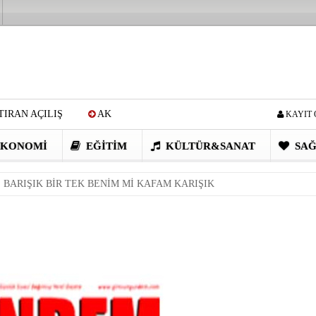
IRAN AÇILIŞ
AK
KAYIT 
Cİ: VİDEOYU GÖRÜNCE
KONOMI
EĞITIM
KÜLTÜR&SANAT
SAĞ
EN DEVRİM GİBİ PROJELER
 BARIŞIK BİR TEK BENİM Mİ KAFAM KARIŞIK
I OBASI YAYLA ŞENLİĞİ