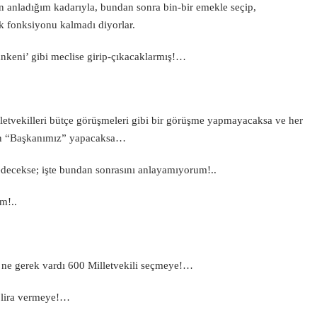
 anladığım kadarıyla, bundan sonra bin-bir emekle seçip,
k fonksiyonu kalmadı diyorlar.
keni’ gibi meclise girip-çıkacaklarmış!…
milletvekilleri bütçe görüşmeleri gibi bir görüşme yapmayacaksa ve her
olan “Başkanımız” yapacaksa…
edecekse; işte bundan sonrasını anlayamıyorum!..
m!..
ne gerek vardı 600 Milletvekili seçmeye!…
n lira vermeye!…