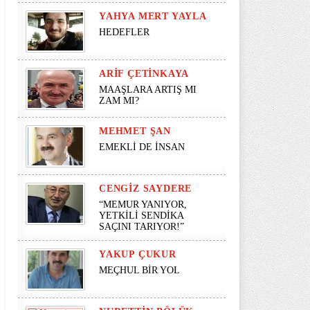
YAHYA MERT YAYLA
HEDEFLER
ARIF ÇETINKAYA
MAAŞLARA ARTIŞ MI
ZAM MI?
MEHMET ŞAN
EMEKLİ DE İNSAN
CENGIZ SAYDERE
“MEMUR YANIYOR,
YETKİLİ SENDİKA
SAÇINI TARIYOR!”
YAKUP ÇUKUR
MEÇHUL BİR YOL