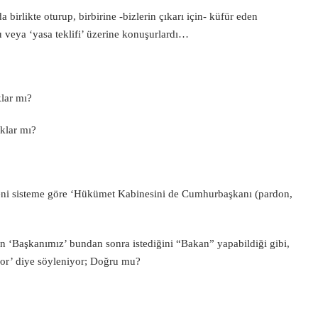
birlikte oturup, birbirine -bizlerin çıkarı için- küfür eden
u veya ‘yasa teklifi’ üzerine konuşurlardı…
lar mı?
klar mı?
ni sisteme göre ‘Hükümet Kabinesini de Cumhurbaşkanı (pardon,
esin ‘Başkanımız’ bundan sonra istediğini “Bakan” yapabildiği gibi,
iyor’ diye söyleniyor; Doğru mu?