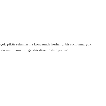
h’a çok şükür selamlaşma konusunda herhangi bir sıkıntımız yok.
eyi’de unutmamamız gerekir diye düşünüyorum!…
?