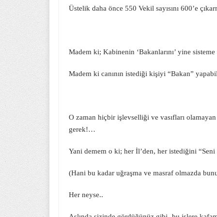
Üstelik daha önce 550 Vekil sayısını 600’e çıka
Madem ki; Kabinenin ‘Bakanlarını’ yine sisteme 
Madem ki canının istediği kişiyi “Bakan” yapabil
O zaman hiçbir işlevselliği ve vasıfları olamayan
gerek!…
Yani demem o ki; her İl’den, her istediğini “Seni 
(Hani bu kadar uğraşma ve masraf olmazda bun
Her neyse..
Aslında sizinde gördüğünüz gibi -bu işlere kaf