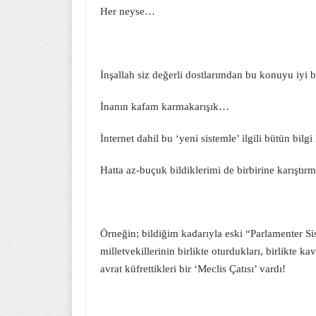
Her neyse…
İnşallah siz değerli dostlarımdan bu konuyu iyi b
İnanın kafam karmakarışık…
İnternet dahil bu ‘yeni sistemle’ ilgili bütün bi
Hatta az-buçuk bildiklerimi de birbirine karıştı
Örneğin; bildiğim kadarıyla eski “Parlamenter S
milletvekillerinin birlikte oturdukları, birlikte k
avrat küfrettikleri bir ‘Meclis Çatısı’ vardı!