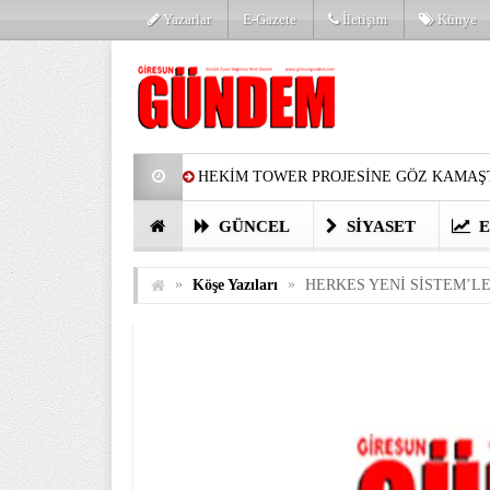
Yazarlar
E-Gazete
İletişim
Künye
HEKİM TOWER PROJESİNE GÖZ KAMAŞT
PARTİ’DE YENİ YÜZLER
HARUN Cİ
GÜNCEL
SIYASET
E
GÖZLERİM DOLDU
ÖNER HEKİM’D
»
»
Köşe Yazıları
HERKES YENİ SİSTEM’LE
BİRİNCİSİ YAPILAN TAMDERE YAPRAKL
KATILIMCILARI COŞTURDU