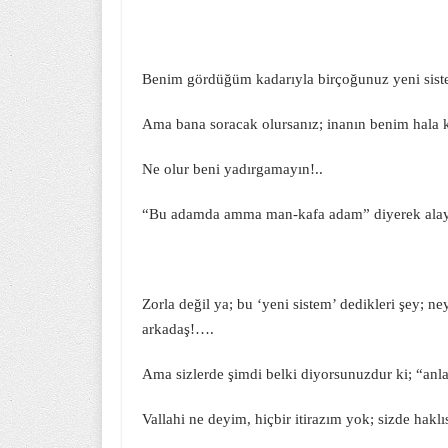
Benim gördüğüm kadarıyla birçoğunuz yeni siste
Ama bana soracak olursanız; inanın benim hala 
Ne olur beni yadırgamayın!..
“Bu adamda amma man-kafa adam” diyerek alay
Zorla değil ya; bu ‘yeni sistem’ dedikleri şey; n
arkadaş!….
Ama sizlerde şimdi belki diyorsunuzdur ki; “an
Vallahi ne deyim, hiçbir itirazım yok; sizde hakl