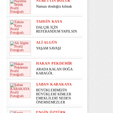
NURETTIN BÖLÜK
Namazı dosdoğru kılmak
TAHSIN KAYA
DALÇIK İÇİN
REFERANDUM YAPILSIN
ALI ALGÜN
YAŞAM SAVAŞI
HAKAN PEKDEMIR
ARADA KALAN DOĞA:
KARAGÖL
ŞABAN KARAKAYA
BÜYÜKLERİMİZİN
BÜYÜKLERİ KİMLER
EMEKLİLERİ NEDEN
ÖNEMSEMEZLER
ENGIN ÖZTÜRK