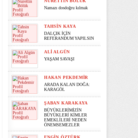
NURETTIN BÖLÜK
Namazı dosdoğru kılmak
TAHSIN KAYA
DALÇIK İÇİN
REFERANDUM YAPILSIN
ALI ALGÜN
YAŞAM SAVAŞI
HAKAN PEKDEMIR
ARADA KALAN DOĞA:
KARAGÖL
ŞABAN KARAKAYA
BÜYÜKLERİMİZİN
BÜYÜKLERİ KİMLER
EMEKLİLERİ NEDEN
ÖNEMSEMEZLER
ENGIN ÖZTÜRK