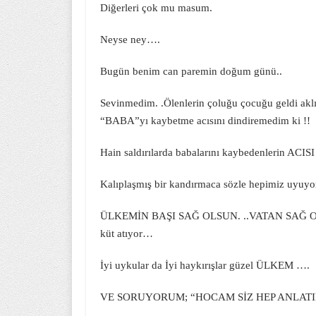
Diğerleri çok mu masum.
Neyse ney….
Bugün benim can paremin doğum günü..
Sevinmedim. .Ölenlerin çoluğu çocuğu geldi aklı
“BABA”yı kaybetme acısını dindiremedim ki !!
Hain saldırılarda babalarını kaybedenlerin ACIS
Kalıplaşmış bir kandırmaca sözle hepimiz uyuy
ÜLKEMİN BAŞI SAĞ OLSUN. ..VATAN SAĞ OLSUN. 
küt atıyor…
İyi uykular da İyi haykırışlar güzel ÜLKEM ….
VE SORUYORUM; “HOCAM SİZ HEP ANLATIRK