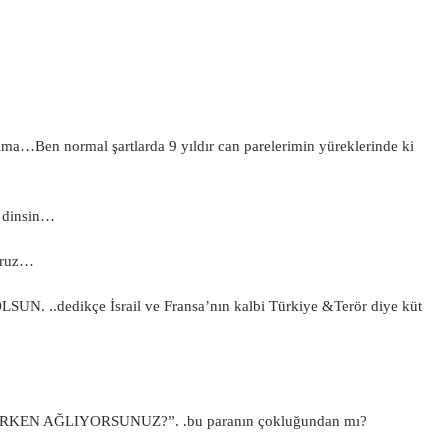
ma…Ben normal şartlarda 9 yıldır can parelerimin yüreklerinde ki
I dinsin…
oruz…
..dedikçe İsrail ve Fransa’nın kalbi Türkiye &Terör diye küt
EN AĞLIYORSUNUZ?”. .bu paranın çokluğundan mı?