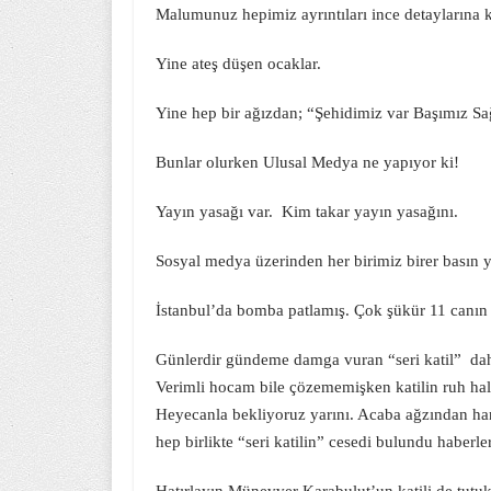
Malumunuz hepimiz ayrıntıları ince detaylarına k
Yine ateş düşen ocaklar.
Yine hep bir ağızdan; “Şehidimiz var Başımız Sa
Bunlar olurken Ulusal Medya ne yapıyor ki!
Yayın yasağı var. Kim takar yayın yasağını.
Sosyal medya üzerinden her birimiz birer basın y
İstanbul’da bomba patlamış. Çok şükür 11 canın 
Günlerdir gündeme damga vuran “seri katil” daha 
Verimli hocam bile çözememişken katilin ruh ha
Heyecanla bekliyoruz yarını. Acaba ağzından han
hep birlikte “seri katilin” cesedi bulundu haberle