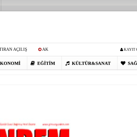
IRAN AÇILIŞ
AK
KAYIT 
Cİ: VİDEOYU GÖRÜNCE
KONOMI
EĞITIM
KÜLTÜR&SANAT
SAĞ
EN DEVRİM GİBİ PROJELER
I OBASI YAYLA ŞENLİĞİ