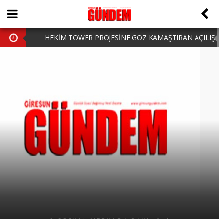
HEKİM TOWER PROJESİNE GÖZ KAMAŞTIRAN AÇILIŞ
AK PARTİ’DE YENİ YÜZLER
iPhone Arka Cam Değişimi ile Cihazınızı Koruyun
Hafta Sonu Şanlıurfa Çıkışlı Turlar Alternatifleri
HARUN CİCİ: VİDEOYU GÖRÜNCE GÖZLERİM DOLDU