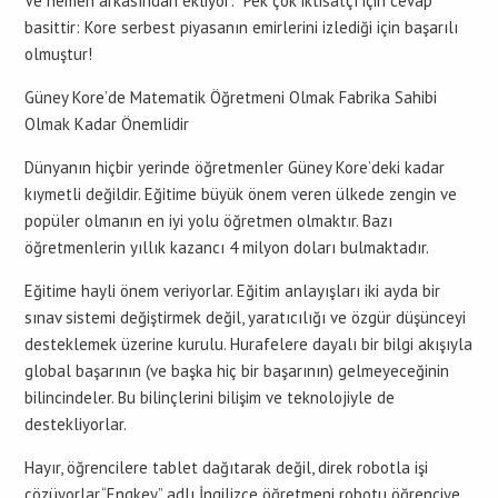
Ve hemen arkasından ekliyor: “Pek çok iktisatçı için cevap
basittir: Kore serbest piyasanın emirlerini izlediği için başarılı
olmuştur!
Güney Kore’de Matematik Öğretmeni Olmak Fabrika Sahibi
Olmak Kadar Önemlidir
Dünyanın hiçbir yerinde öğretmenler Güney Kore’deki kadar
kıymetli değildir. Eğitime büyük önem veren ülkede zengin ve
popüler olmanın en iyi yolu öğretmen olmaktır. Bazı
öğretmenlerin yıllık kazancı 4 milyon doları bulmaktadır.
Eğitime hayli önem veriyorlar. Eğitim anlayışları iki ayda bir
sınav sistemi değiştirmek değil, yaratıcılığı ve özgür düşünceyi
desteklemek üzerine kurulu. Hurafelere dayalı bir bilgi akışıyla
global başarının (ve başka hiç bir başarının) gelmeyeceğinin
bilincindeler. Bu bilinçlerini bilişim ve teknolojiyle de
destekliyorlar.
Hayır, öğrencilere tablet dağıtarak değil, direk robotla işi
çözüyorlar.“Engkey” adlı İngilizce öğretmeni robotu öğrenciye