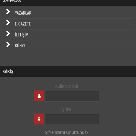
SAYFALAR
YAZARLAR
E-GAZETE
İLETIŞIM
KÜNYE
GİRİŞ
Kullanıcı Adı
Şifre
Şifrenizimi Unuttunuz?