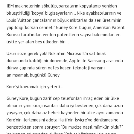
IBM makinelerinin sökülüp, parçaların kopyalanıp yeniden
birleştirildiği ‘kopya’ bilgisayarların… Nike ayakkabılarının ve
Louis Vuitton çantalarının büyük miktarlar da seri üretiminin
yapıldığı ‘korsan cenneti” Güney Kore, bugün, Amerikan Patent
Bürosu tarafından verilen patentlerin sayısı bakımından en
üstte yer alan beş ülkeden biri…
Uzun söze gerek yok! Nokia’nın Microsoft’a satılmak
durumunda kaldığı bir dönemde, Apple ile Samsung arasında
dünya çapında süren nefes kesen teknoloji yarışını
anımsamak, bugünkü Güney
Kore’yi kavramak için yeterli…
Güney Kore, bugün zarif cep telefonları ihraç eden bir ülke
olmanın yanı sıra, insanları daha iyi beslenen, çok daha uzun
yaşayan, çok daha az bebek kaybeden bir ülke aynı zamanda.
Kore’nin ilerlemesini adeta Haiti’nin İsviçre’ye dönüşmesine
benzettikten sonra soruyor: “Bu mucize nasıl mümkün oldu?”