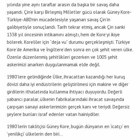
yılında yine aynı taraflar arasın da başka bir savaş daha
yaşandı. Çin’e karşı Birleşmiş Milletler gücü olarak Güney Kore-
Türkiye-ABD’nin mücadelesiyle yaşanan savaş Çin’in
galibiyetiyle sonuçlandı. Tarih tekrar etmiş, ancak Çin sanki
1338 yıl öncesinin intikamını almıştı, hem de Kore’yi ikiye
bölerek. Koreliler için “deja vu” durumu gerçekleşmişti. Türkiye
Kore’de Amerika ve İngiltere’den sonra en çok şehit veren ülke.
Özenle düzenlenmiş şehitlikleri gezerken ve 1005 şehit
askerimizi anarken duygulanmamak elde değil.
1980’lere gelindiğinde Ülke, ihracattan kazandığı her kuruş
dövizi daha iyi endüstrilerin geliştirilmesi için makine ve diğer
girdilerin ithalatında kullanma ihtiyacı duyuyordu. Değerli
yabancı paralar, ülkenin fabrikalarındaki ihracat savaşında
çarpışan sanayi askerlerimizin gerçek kanı ve teriydi. Değersiz
şeylere bunları israf edenler vatan hainiydiler.
1980’lerin taklitçisi Güney Kore, bugün dünyanın en ‘icatçı’ en
‘yenilikçi’ ülkelerin den biri…