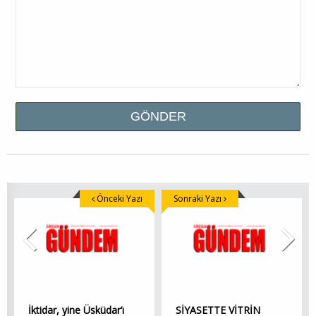
Önceki Yazı
Sonraki Yazı
İktidar, yine Üsküdar’ı
SİYASETTE VİTRİN