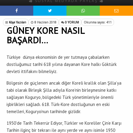
SOSYAL MEDYADA PAYLAŞ
Köşe Yazıları
8 Haziran 2018
0 YORUM
Okunma sayısı: 411
GÜNEY KORE NASIL
BAŞARDI…
Türkiye dünya ekonomisin de yer tutmaya çabalarken
dostluğumuz tarihi 618 yılına dayanan Kore halkı Göktürk
devleti ittifakını bilmeliyiz.
Bölgesin de güçlenen ancak diğer Koreli krallık olan Şilla’ya
tabi olarak Birleşik Şilla adıyla Kore’nin birleşmesine katkı
sağlayan Koguryo, bölgedeki Türk yönetimleriyle önemli
işbirlikleri sağladı. 618. Türk-Kore dostluğunun en eski
temelleri, Koguryo’nun tarihinde gizlidir.
1950’de Tarih Tekerrür Ediyor, Türkler ve Koreliler Çin’e Karşı
Tarihin ilginç bir tekrarı ile aynı yerde ve aynı isimle 1950