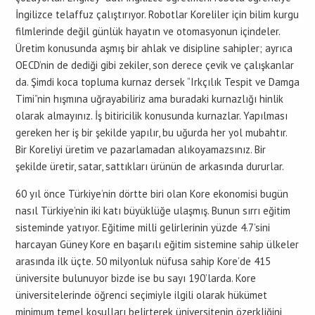
İngilizce telaffuz çalıştırıyor. Robotlar Koreliler için bilim kurgu
filmlerinde değil günlük hayatın ve otomasyonun içindeler.
Üretim konusunda aşmış bir ahlak ve disipline sahipler; ayrıca
OECD’nin de dediği gibi zekiler, son derece çevik ve çalışkanlar
da. Şimdi koca topluma kurnaz dersek “Irkçılık Tespit ve Damga
Timi”nin hışmına uğrayabiliriz ama buradaki kurnazlığı hinlik
olarak almayınız. İş bitiricilik konusunda kurnazlar. Yapılması
gereken her iş bir şekilde yapılır, bu uğurda her yol mubahtır.
Bir Koreliyi üretim ve pazarlamadan alıkoyamazsınız. Bir
şekilde üretir, satar, sattıkları ürünün de arkasında dururlar.
60 yıl önce Türkiye’nin dörtte biri olan Kore ekonomisi bugün
nasıl Türkiye’nin iki katı büyüklüğe ulaşmış. Bunun sırrı eğitim
sisteminde yatıyor. Eğitime milli gelirlerinin yüzde 4.7’sini
harcayan Güney Kore en başarılı eğitim sistemine sahip ülkeler
arasında ilk üçte. 50 milyonluk nüfusa sahip Kore’de 415
üniversite bulunuyor bizde ise bu sayı 190’larda. Kore
üniversitelerinde öğrenci seçimiyle ilgili olarak hükümet
minimum temel koşulları belirterek üniversitenin özerkliğini