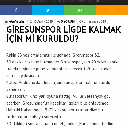
SOSYAL MEDYADA PAYLAŞ
Köşe Yazıları
10 Aralık 2019
0 YORUM
Okunma sayısı: 513
GİRESUNSPOR LİGDE KALMAK
İÇİN Mİ KURULDU?
Rakip 23 yaş ortalaması ile sahada, Girerunspor 32..
70 dakika rakibine hükmeden Giresunspor, son 20 dakika korku
tüneline girince puan ve puanları gidecekti..70. dakikadan
sonrası yakışmadı..
Kaleci Andriano’da olmasa, Giresunspor’un hali ne olurdu
sahada?…
Bursapor’un ikinci yarı oyuna kattığı Ali ile Seleznyov gol
atarken, Giresunspor’un kattıkları goleri bile önleyemedi..
Halbuki Hakan hoca; 3-0’lık skoru korusunlar diye bu
futbolcuları sahaya sürmüştü..
70. dakidan sonra sahada ürkek, korkak, Bursaspor’a teslim