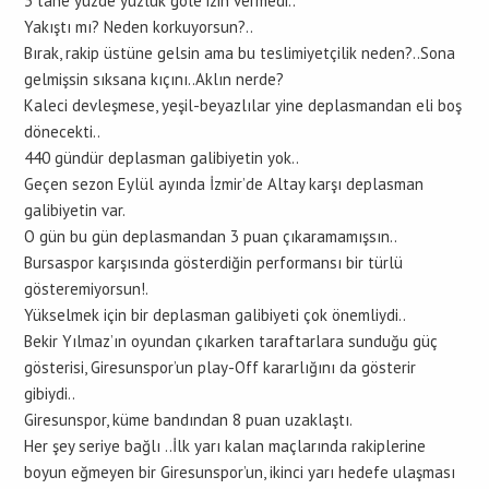
3 tane yüzde yüzlük gole izin vermedi..
Yakıştı mı? Neden korkuyorsun?..
Bırak, rakip üstüne gelsin ama bu teslimiyetçilik neden?..Sona
gelmişsin sıksana kıçını..Aklın nerde?
Kaleci devleşmese, yeşil-beyazlılar yine deplasmandan eli boş
dönecekti..
440 gündür deplasman galibiyetin yok..
Geçen sezon Eylül ayında İzmir’de Altay karşı deplasman
galibiyetin var.
O gün bu gün deplasmandan 3 puan çıkaramamışsın..
Bursaspor karşısında gösterdiğin performansı bir türlü
gösteremiyorsun!.
Yükselmek için bir deplasman galibiyeti çok önemliydi..
Bekir Yılmaz’ın oyundan çıkarken taraftarlara sunduğu güç
gösterisi, Giresunspor’un play-Off kararlığını da gösterir
gibiydi..
Giresunspor, küme bandından 8 puan uzaklaştı.
Her şey seriye bağlı ..İlk yarı kalan maçlarında rakiplerine
boyun eğmeyen bir Giresunspor’un, ikinci yarı hedefe ulaşması