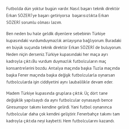
Futbolda dün yoktur bugün vardır. Nasıl başarı teknik direktör
Erkan SÖZERİ’ye başarı getiriyorsa başarısızlıkta Erkan
SÖZERİ sorumlu olması lazım.
Ben neden bu hale geldik diyenlere sebebinin Türkiye
kupasındaki vurdumduymazlık anlayışına bağlıyorum. Buradaki
en büyük suçunda teknik direktör Erkan SÖZERİ de buluyorum.
Neden niçin derseniz.Türkiye kupasındaki her maça ayrı
kadroyla çıktı.Bu vurdum duymazlık futbolcuların maç
konsantrelerini bozdu. Antalya maçında başka Tuzla maçında
başka Fener maçında başka değişik futbolcularla oynarsan
futbolcularda işin ciddiyetini aynı laubalilikle devam eder.
Madem Türkiye kupasında gruplara çıktık. Üç dört tane
değişiklik yapılsaydı da aynı futbolcular oynasaydı bence
Giresunspor takımı kendine gelirdi. Yani futbol oynanınca
futbolcular daha çok kendini geliştirir. Fenerbahçe takımı tam
kadroyla çıktıda neyi kaybetti. Hem futbolcularını kazandı.