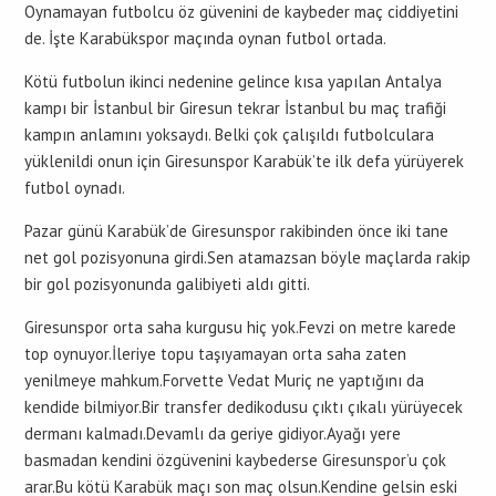
Oynamayan futbolcu öz güvenini de kaybeder maç ciddiyetini
de. İşte Karabükspor maçında oynan futbol ortada.
Kötü futbolun ikinci nedenine gelince kısa yapılan Antalya
kampı bir İstanbul bir Giresun tekrar İstanbul bu maç trafiği
kampın anlamını yoksaydı. Belki çok çalışıldı futbolculara
yüklenildi onun için Giresunspor Karabük’te ilk defa yürüyerek
futbol oynadı.
Pazar günü Karabük’de Giresunspor rakibinden önce iki tane
net gol pozisyonuna girdi.Sen atamazsan böyle maçlarda rakip
bir gol pozisyonunda galibiyeti aldı gitti.
Giresunspor orta saha kurgusu hiç yok.Fevzi on metre karede
top oynuyor.İleriye topu taşıyamayan orta saha zaten
yenilmeye mahkum.Forvette Vedat Muriç ne yaptığını da
kendide bilmiyor.Bir transfer dedikodusu çıktı çıkalı yürüyecek
dermanı kalmadı.Devamlı da geriye gidiyor.Ayağı yere
basmadan kendini özgüvenini kaybederse Giresunspor’u çok
arar.Bu kötü Karabük maçı son maç olsun.Kendine gelsin eski