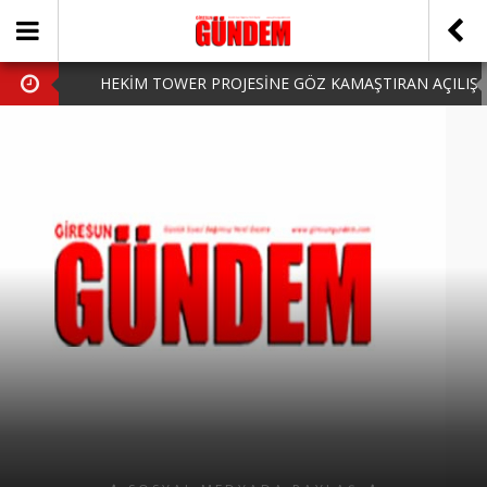
HEKİM TOWER PROJESİNE GÖZ KAMAŞTIRAN AÇILIŞ
AK PARTİ’DE YENİ YÜZLER
iPhone Arka Cam Değişimi ile Cihazınızı Koruyun
Hafta Sonu Şanlıurfa Çıkışlı Turlar Alternatifleri
HARUN CİCİ: VİDEOYU GÖRÜNCE GÖZLERİM DOLDU