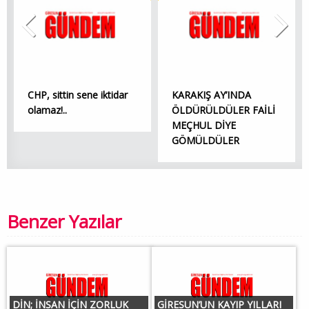
CHP, sittin sene iktidar
KARAKIŞ AY’INDA
olamaz!..
ÖLDÜRÜLDÜLER FAİLİ
MEÇHUL DİYE
GÖMÜLDÜLER
Benzer Yazılar
DİN; İNSAN İÇİN ZORLUK
GİRESUN’UN KAYIP YILLARI