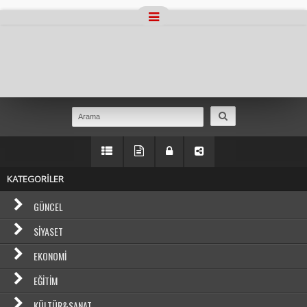
Masaüstü Görünümüne Geç
KATEGORİLER
GÜNCEL
SIYASET
EKONOMI
EĞITIM
KÜLTÜR&SANAT