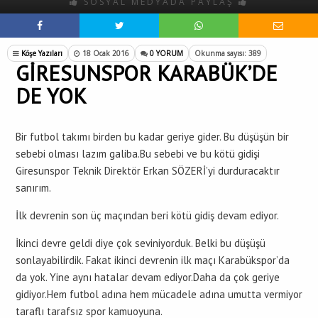
SOSYAL MEDYADA PAYLAŞ
Köşe Yazıları
18 Ocak 2016
0 YORUM
Okunma sayısı: 389
GİRESUNSPOR KARABÜK’DE
DE YOK
Bir futbol takımı birden bu kadar geriye gider. Bu düşüşün bir
sebebi olması lazım galiba.Bu sebebi ve bu kötü gidişi
Giresunspor Teknik Direktör Erkan SÖZERİ’yi durduracaktır
sanırım.
İlk devrenin son üç maçından beri kötü gidiş devam ediyor.
İkinci devre geldi diye çok seviniyorduk. Belki bu düşüşü
sonlayabilirdik. Fakat ikinci devrenin ilk maçı Karabükspor’da
da yok. Yine aynı hatalar devam ediyor.Daha da çok geriye
gidiyor.Hem futbol adına hem mücadele adına umutta vermiyor
taraflı tarafsız spor kamuoyuna.