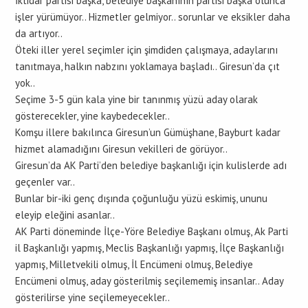
İktidar partisi başka, belediye başkanının partisi başka olunca
işler yürümüyor.. Hizmetler gelmiyor.. sorunlar ve eksikler daha
da artıyor..
Öteki iller yerel seçimler için şimdiden çalışmaya, adaylarını
tanıtmaya, halkın nabzını yoklamaya başladı.. Giresun’da çıt
yok..
Seçime 3-5 gün kala yine bir tanınmış yüzü aday olarak
gösterecekler, yine kaybedecekler..
Komşu illere bakılınca Giresun’un Gümüşhane, Bayburt kadar
hizmet alamadığını Giresun vekilleri de görüyor..
Giresun’da AK Parti’den belediye başkanlığı için kulislerde adı
geçenler var..
Bunlar bir-iki genç dışında çoğunluğu yüzü eskimiş, ununu
eleyip eleğini asanlar..
AK Parti döneminde İlçe-Yöre Belediye Başkanı olmuş, Ak Parti
il Başkanlığı yapmış, Meclis Başkanlığı yapmış, İlçe Başkanlığı
yapmış, Milletvekili olmuş, İl Encümeni olmuş, Belediye
Encümeni olmuş, aday gösterilmiş seçilememiş insanlar.. Aday
gösterilirse yine seçilemeyecekler..