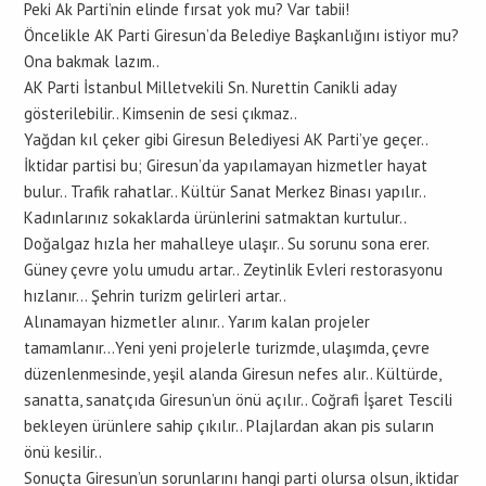
Peki Ak Parti’nin elinde fırsat yok mu? Var tabii!
Öncelikle AK Parti Giresun’da Belediye Başkanlığını istiyor mu?
Ona bakmak lazım..
AK Parti İstanbul Milletvekili Sn. Nurettin Canikli aday
gösterilebilir.. Kimsenin de sesi çıkmaz..
Yağdan kıl çeker gibi Giresun Belediyesi AK Parti’ye geçer..
İktidar partisi bu; Giresun’da yapılamayan hizmetler hayat
bulur.. Trafik rahatlar.. Kültür Sanat Merkez Binası yapılır..
Kadınlarınız sokaklarda ürünlerini satmaktan kurtulur..
Doğalgaz hızla her mahalleye ulaşır.. Su sorunu sona erer.
Güney çevre yolu umudu artar.. Zeytinlik Evleri restorasyonu
hızlanır… Şehrin turizm gelirleri artar..
Alınamayan hizmetler alınır.. Yarım kalan projeler
tamamlanır…Yeni yeni projelerle turizmde, ulaşımda, çevre
düzenlenmesinde, yeşil alanda Giresun nefes alır.. Kültürde,
sanatta, sanatçıda Giresun’un önü açılır.. Coğrafi İşaret Tescili
bekleyen ürünlere sahip çıkılır.. Plajlardan akan pis suların
önü kesilir..
Sonuçta Giresun’un sorunlarını hangi parti olursa olsun, iktidar