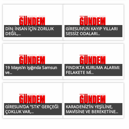
DİN; İNSAN İÇİN ZORLUK
GİRESUN’UN KAYIP YILLARI
DEĞİL,...
SESSİZ ODALARI...
19 Mayıs’ın Işığında Samsun
FINDIKTA KURUMA ALARMI:
ve...
FELAKETE Mİ...
GİRESUN’DA “STK” GERÇEĞİ:
KARADENİZ’İN YEŞİLİNE,
ÇOKLUK VAR,...
MAVİSİNE VE BEREKETİNE...