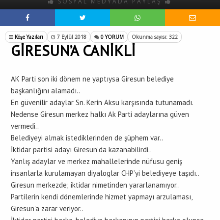
SOSYAL MEDYADA PAYLAŞ
Köşe Yazıları
7 Eylül 2018
0 YORUM
Okunma sayısı: 322
GİRESUN’A CANİKLİ
AK Parti son iki dönem ne yaptıysa Giresun belediye
başkanlığını alamadı..
En güvenilir adaylar Sn. Kerin Aksu karşısında tutunamadı.
Nedense Giresun merkez halkı Ak Parti adaylarına güven
vermedi..
Belediyeyi almak istediklerinden de şüphem var..
İktidar partisi adayı Giresun’da kazanabilirdi..
Yanlış adaylar ve merkez mahallelerinde nüfusu geniş
insanlarla kurulamayan diyaloglar CHP’yi belediyeye taşıdı..
Giresun merkezde; iktidar nimetinden yararlanamıyor..
Partilerin kendi dönemlerinde hizmet yapmayı arzulaması,
Giresun’a zarar veriyor..