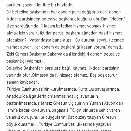
partileri çözer.. Her ilde bu böyledir..
Bir belediye başkanının her dönem parti değiştirip dört dönem
iktidar partisinden belediye başkanı olduğunu gördüm.. “Neden”
diye sorduğumda.. “Hocam belediye hizmet yapmak, hizmet
almak için vardır.. İktidar partisi başkanı olmadan nasıl hizmet
alacaksın?.. Vatandaşta bana alıştı.. Bu durumu sevdi.. İlçemde
hizmet alıyor.. Her dönem de başkanlığı kazanıyorum.” demişti..
Zeki Cömert Başkanın Sakarya’da (Hendek) 4 dönem belediye
başkanlığı yapmıştı..
Belediye Başkanları partilere bağlı kalmaz.. İktidar partisinin
yanında olur..Olmassa da ili hizmet alamaz.. Boş boş oturur
zaman kaybeder..
Türkiye Cumhuriyeti’nin kurulmasında, Kurtuluş savaşlarında,
Anadolu’da işgallerin önlenmesinde, iç isyanların
bastırılmasında, silahsız Giresun yiğitlerinin Yunan’ı Afyon’dan
İzmir’e kadar kovalayan, bağımsız TC için binlerce şehit veren
ve milli duruşunu ile duygularını üst düzey taşıyan Giresun
böyle olmamalı.. Türkiye Cumhuriyeti ülkesinde yaşayan