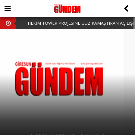
HEKİM TOWER PROJESİNE GÖZ KAMAŞTIRAN AÇILIŞ
AK PARTİ’DE YENİ YÜZLER
iPhone Arka Cam Değişimi ile Cihazınızı Koruyun
Hafta Sonu Şanlıurfa Çıkışlı Turlar Alternatifleri
HARUN CİCİ: VİDEOYU GÖRÜNCE GÖZLERİM DOLDU