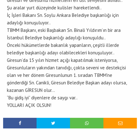
Giresun ve Giresunlu hizmetlerin en üst seviyesini almalı..
Şu aralar yurt düzeyinde kulisler hareketlendi..
İç İşleri Bakanı Sn. Soylu Ankara Belediye başkanlığı için
adaylığı konuşuluyor..
TBMM Başkanı, eski Başbakan Sn. Binali Yıldırım’ın bir ara
İstanbul Belediye başkanlığı adaylığı konuşuldu..
Önceki hükümetlerde bakanlık yapanların, çeşitli illerde
belediye başkanlığı adayı olabilecekleri konuşuluyor..
Giresun’da 15 yılın hizmet açığı kapatılmak isteniyorsa,
Giresunluların yakından tanıdığı, çokta seveni ve destekçisi
olan ve her dönem Giresunlunun 1. sıradan TBMM’ne
gönderdiği Sn. Canikli, Giresun Belediye Başkan adayı olursa,
kazanan GİRESUN olur…
“Bu gidiş iyi” diyenlere de saygı var..
YOLLARI AÇIK OLSUN!