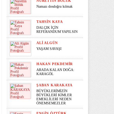
NURETTIN BÖLÜK
Namazı dosdoğru kılmak
TAHSIN KAYA
DALÇIK İÇİN
REFERANDUM YAPILSIN
ALI ALGÜN
YAŞAM SAVAŞI
HAKAN PEKDEMIR
ARADA KALAN DOĞA:
KARAGÖL
ŞABAN KARAKAYA
BÜYÜKLERİMİZİN
BÜYÜKLERİ KİMLER
EMEKLİLERİ NEDEN
ÖNEMSEMEZLER
ENGIN ÖZTÜRK