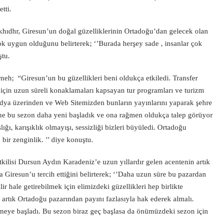
tti.
hıdhr, Giresun’un doğal güzelliklerinin Ortadoğu’dan gelecek olan
k uygun olduğunu belirterek; ‘’Burada herşey sade , insanlar çok
ştu.
; “Giresun’un bu güzellikleri beni oldukça etkiledi. Transfer
için uzun süreli konaklamaları kapsayan tur programları ve turizm
medya üzerinden ve Web Sitemizden bunların yayınlarını yaparak şehre
lerine bu sezon daha yeni başladık ve ona rağmen oldukça talep görüyor
ığı, karışıklık olmayışı, sessizliği bizleri büyüledi. Ortadoğu
u bir zenginlik. ’’ diye konuştu.
tkilisi Dursun Aydın Karadeniz’e uzun yıllardır gelen acentenin artık
rda Giresun’u tercih ettiğini belirterek; ‘’Daha uzun süre bu pazardan
r hale getirebilmek için elimizdeki güzellikleri hep birlikte
 artık Ortadoğu pazarından payını fazlasıyla hak ederek almalı.
meye başladı. Bu sezon biraz geç başlasa da önümüzdeki sezon için