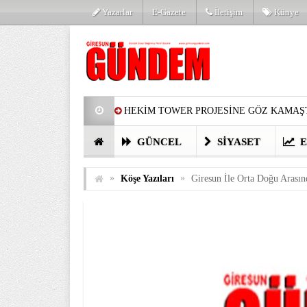
Yazarlar
E-Gazete
İletişim
Künye
HEKİM TOWER PROJESİNE GÖZ KAMAŞT
PARTİ’DE YENİ YÜZLER
HARUN Cİ
GÜNCEL
SIYASET
E
GÖZLERİM DOLDU
ÖNER HEKİM’D
»
»
Köşe Yazıları
Giresun İle Orta Doğu Arasınd
BİRİNCİSİ YAPILAN TAMDERE YAPRAKL
KATILIMCILARI COŞTURDU