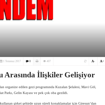
1 Temmuz 2017
0
407
-
+
 Arasında İlişkiler Gelişiyor
dan organize edilen gezi programında Kuzalan Şelalesi, Mavi Göl,
at Parkı, Gelin Kayası ve pek çok oba gezildi.
ullanan şirket şehirde uzun süreli konaklamalar için Giresun’dan