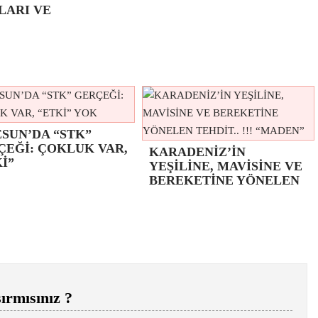
LARI VE
SUN’DA “STK”
ÇEĞİ: ÇOKLUK VAR,
KARADENİZ’İN
İ”
YEŞİLİNE, MAVİSİNE VE
BEREKETİNE YÖNELEN
ırmısınız ?