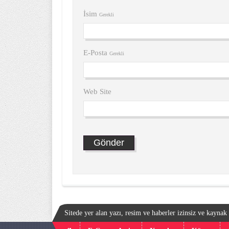
İsim
Gerekli
E-Posta
Gerekli
Web Site
Sitede yer alan yazı, resim ve haberler izinsiz ve kayna