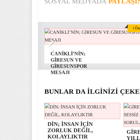
SOSYAL MEDYADA
PAYLAŞI
Önc
CANİKLİ’NİN;
GİRESUN VE
GİRESUNSPOR
MESAJI
BUNLAR DA İLGİNİZİ ÇEKE
DİN; İNSAN İÇİN
ZORLUK DEĞİL,
GİR
KOLAYLIKTIR
YILL