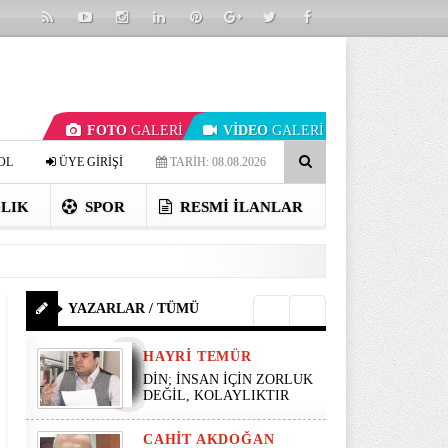
FOTO
GALERİ
VİDEO
GALERİ
OL
ÜYE GİRİŞİ
TARİH: 08.08.2026
LIK
SPOR
RESMI İLANLAR
YAZARLAR / TÜMÜ
HAYRI TEMÜR
DİN; İNSAN İÇİN ZORLUK
DEĞİL, KOLAYLIKTIR
CAHIT AKDOĞAN