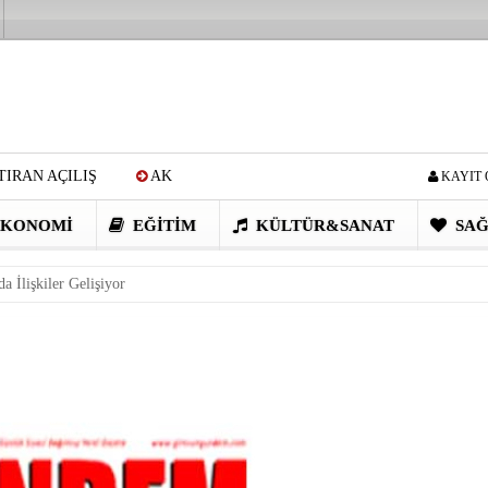
IRAN AÇILIŞ
AK
KAYIT 
Cİ: VİDEOYU GÖRÜNCE
KONOMI
EĞITIM
KÜLTÜR&SANAT
SAĞ
EN DEVRİM GİBİ PROJELER
a İlişkiler Gelişiyor
I OBASI YAYLA ŞENLİĞİ