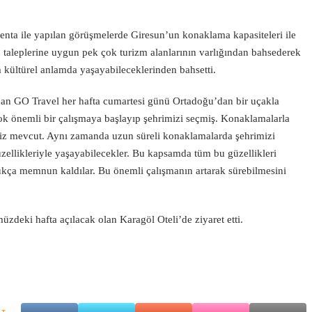
nta ile yapılan görüşmelerde Giresun’un konaklama kapasiteleri ile
ın taleplerine uygun pek çok turizm alanlarının varlığından bahsederek
kültürel anlamda yaşayabileceklerinden bahsetti.
dan GO Travel her hafta cumartesi günü Ortadoğu’dan bir uçakla
k önemli bir çalışmaya başlayıp şehrimizi seçmiş. Konaklamalarla
emiz mevcut. Aynı zamanda uzun süreli konaklamalarda şehrimizi
üzellikleriyle yaşayabilecekler. Bu kapsamda tüm bu güzellikleri
kça memnun kaldılar. Bu önemli çalışmanın artarak sürebilmesini
üzdeki hafta açılacak olan Karagöl Oteli’de ziyaret etti.