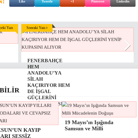
N:
Like
Tweetle
+1
Pinterest
Linkedin
eki Yazı
Sonraki Yazı
FENERBAHÇE
HEM
ANADOLU’YA
SİLAH
KAÇIRIYOR HEM
BİLİR
DE İŞGAL
GÜÇLERİNİ
YENİP KUPASINI
ALIYOR
19 Mayıs’ın Işığında
Samsun ve Milli
ESUN’UN KAYIP
ARI SESSİZ