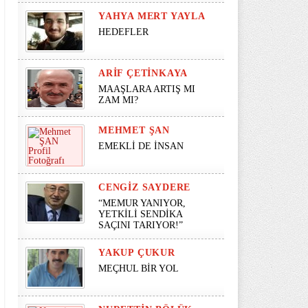
YAHYA MERT YAYLA
HEDEFLER
ARIF ÇETINKAYA
MAAŞLARA ARTIŞ MI
ZAM MI?
MEHMET ŞAN
EMEKLİ DE İNSAN
CENGIZ SAYDERE
“MEMUR YANIYOR,
YETKİLİ SENDİKA
SAÇINI TARIYOR!”
YAKUP ÇUKUR
MEÇHUL BİR YOL