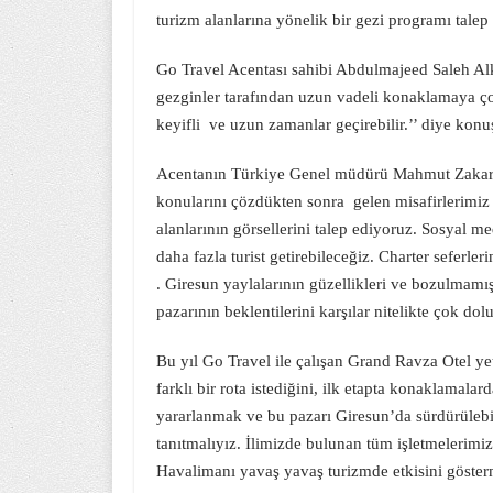
turizm alanlarına yönelik bir gezi programı talep e
Go Travel Acentası sahibi Abdulmajeed Saleh Alk
gezginler tarafından uzun vadeli konaklamaya ço
keyifli ve uzun zamanlar geçirebilir.’’ diye konu
Acentanın Türkiye Genel müdürü Mahmut Zakarneh
konularını çözdükten sonra gelen misafirlerimiz 
alanlarının görsellerini talep ediyoruz. Sosyal 
daha fazla turist getirebileceğiz. Charter sefer
. Giresun yaylalarının güzellikleri ve bozulmamışl
pazarının beklentilerini karşılar nitelikte çok dol
Bu yıl Go Travel ile çalışan Grand Ravza Otel ye
farklı bir rota istediğini, ilk etapta konaklamala
yararlanmak ve bu pazarı Giresun’da sürdürülebili
tanıtmalıyız. İlimizde bulunan tüm işletmelerimiz
Havalimanı yavaş yavaş turizmde etkisini göster