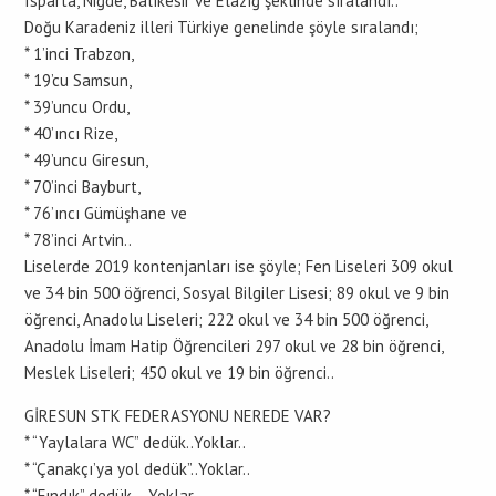
Isparta, Niğde, Balıkesir ve Elazığ şeklinde sıralandı..
Doğu Karadeniz illeri Türkiye genelinde şöyle sıralandı;
* 1’inci Trabzon,
* 19’cu Samsun,
* 39’uncu Ordu,
* 40’ıncı Rize,
* 49’uncu Giresun,
* 70’inci Bayburt,
* 76’ıncı Gümüşhane ve
* 78’inci Artvin..
Liselerde 2019 kontenjanları ise şöyle; Fen Liseleri 309 okul
ve 34 bin 500 öğrenci, Sosyal Bilgiler Lisesi; 89 okul ve 9 bin
öğrenci, Anadolu Liseleri; 222 okul ve 34 bin 500 öğrenci,
Anadolu İmam Hatip Öğrencileri 297 okul ve 28 bin öğrenci,
Meslek Liseleri; 450 okul ve 19 bin öğrenci..
GİRESUN STK FEDERASYONU NEREDE VAR?
* “Yaylalara WC” dedük..Yoklar..
* “Çanakçı’ya yol dedük”..Yoklar..
* “Fındık” dedük …Yoklar…