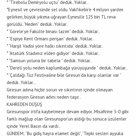
* “Tirebolu Demiryolu uçtu” dedük..Yoklar..
*Eynesil ve çevresinde sel oldu. Vakfıkebir’e 4 milyon yardım
gelirken, büyük yıkıma uğrayan Eynesil’e 125 bin TL reva
görüldü..”Neden” dedük..Yoklar..
* “Görele’ye Fakülte binası lazım” dedük..Yoklar..
* “Espiye Kent Ormanı perişan” dedük..Yoklar..
* “Harşit Vadisi yöre halkı sıkıntıda” dedük..Yoklar..
* “Atatürk Stadımız elden gidiyor” dedük..Yoklar..
* “Samsun yoluna bir tabela ” dedük..Yoklar..
* “Dereli yolu neden kaplumbağa yürüyüşünde ” dedük..Yoklar..
* “Çaldağı Tuz Festivaline bile Giresun’da karşı olanlar var ”
dedük..Yoklar…
Giresun adına hiçbir sorun ve sıkıntının içinde olmayan
federasyon Giresun adını neden taşır..
KAHREDEN DÜŞÜŞ
Giresunspor irtifa kaybetmeye devam ediyor..Misafirine 3-0 gibi
farklı mağlup olan Giresunspor’un aldığı bu sonuca üzülenler
içinde Yerel Basın da vardı..
GÜNDEM; “Bu gidiş hayra elamet değil”, “Tepki sesleri ayyuka