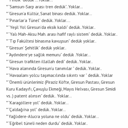
* “Samsun-Sarp arası tren dedük”..Yoklar…
* “Giresun’a Kültür, Sanat binası dedük..Yoklar…
* “Pınarlar’a Tünel” dedük..Yoklar….
* “Yeşil Yol Giresun’da eksik kaldı” dedük..Yoklar..
* “Yalı Mah-Aksu Mah. arası hafif raylı sistem” dedük..Yoklar..
* “Tıp Fakültesi binasına kavuşsun” dedük yoklar..
* “Giresun’ Şehitlik” dedük yoklar..
* “Aydındere’ye sağlık memuru” dedük .Yoklar…
* “Giresun trafikten illallah dedi” dedük..Yoklar..
* “Hava alanında Giresun’u tanımılar ” dedük..Yoklar..
* “Havaalanı yolcu taşımacılında sıkıntı var ” dedük..Yoklar
* “Önemli ürünlerimiz (Piraziz Köfte, Giresun Pastası, Giresun
Kuru Kadayıfı, Çavuşlu Ekmeği, Mayıs Helvası, Giresun Simidi
vs..) patent alınsın” dedük.. Yoklar…
* “Karagöllere yol” dedük..Yoklar…
* “Çaldağı’na yol” dedük..Yoklar…
* Yağlıdere-Alucra yoluna ne oldu” dedük..Yoklar…
* “Eğribel tüneli neden durdu” dedük..Yoklar..