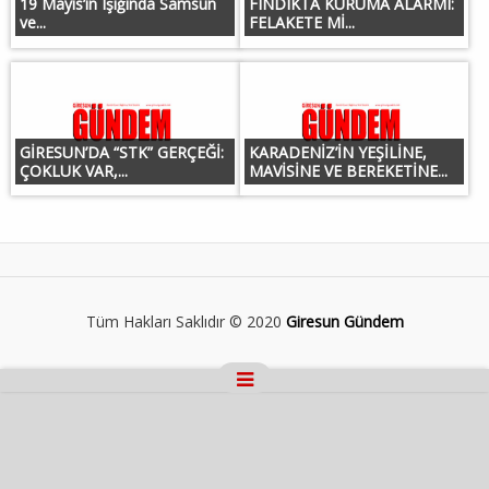
19 Mayıs’ın Işığında Samsun
FINDIKTA KURUMA ALARMI:
ve...
FELAKETE Mİ...
GİRESUN’DA “STK” GERÇEĞİ:
KARADENİZ’İN YEŞİLİNE,
ÇOKLUK VAR,...
MAVİSİNE VE BEREKETİNE...
Tüm Hakları Saklıdır © 2020
Giresun Gündem
Masaüstü Görünümüne Geç