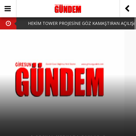
HEKİM TOWER PROJESİNE GÖZ KAMAŞTIRAN AÇILIŞ
AK PARTİ’DE YENİ YÜZLER
iPhone Arka Cam Değişimi ile Cihazınızı Koruyun
Hafta Sonu Şanlıurfa Çıkışlı Turlar Alternatifleri
HARUN CİCİ: VİDEOYU GÖRÜNCE GÖZLERİM DOLDU