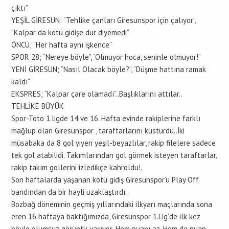
çıktı”
YEŞİL GİRESUN: “Tehlike çanları Giresunspor için çalıyor”,
“Kalpar da kötü gidişe dur diyemedi”
ÖNCÜ; “Her hafta aynı işkence”
SPOR 28; “Nereye böyle”, “Olmuyor hoca, seninle olmuyor!”
YENİ GİRESUN; “Nasıl Olacak böyle?”, “Düşme hattına ramak
kaldı”
EKSPRES; “Kalpar çare olamadı”..Başlıklarını attılar..
TEHLİKE BÜYÜK
Spor-Toto 1.ligde 14 ve 16. Hafta evinde rakiplerine farklı
mağlup olan Giresunspor , taraftarlarını küstürdü..İki
müsabaka da 8 gol yiyen yeşil-beyazlılar, rakip filelere sadece
tek gol atabilidi. Takımlarından gol görmek isteyen taraftarlar,
rakip takım gollerini izledikçe kahroldu!.
Son haftalarda yaşanan kötü gidiş Giresunspor’u Play Off
bandından da bir hayli uzaklaştırdı..
Bozbağ döneminin geçmiş yıllarındaki ilkyarı maçlarında sona
eren 16 haftaya baktığımızda, Giresunspor 1.Lig’de ilk kez
böyle olumsuz görüntü yaşıyor..Hem puanı az. Hem de puan