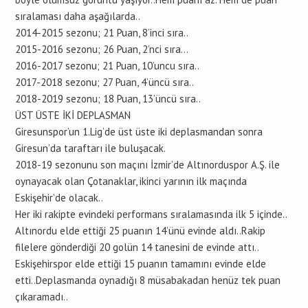
sıralaması daha aşağılarda..
2014-2015 sezonu; 21 Puan, 8’inci sıra..
2015-2016 sezonu; 26 Puan, 2’nci sıra…
2016-2017 sezonu; 21 Puan, 10’uncu sıra..
2017-2018 sezonu; 27 Puan, 4’üncü sıra..
2018-2019 sezonu; 18 Puan, 13’üncü sıra..
ÜST ÜSTE İKİ DEPLASMAN
Giresunspor’un 1.Lig’de üst üste iki deplasmandan sonra
Giresun’da taraftarı ile buluşacak.
2018-19 sezonunu son maçını İzmir’de Altınorduspor A.Ş. ile
oynayacak olan Çotanaklar, ikinci yarının ilk maçında
Eskişehir’de olacak..
Her iki rakipte evindeki performans sıralamasında ilk 5 içinde..
Altınordu elde ettiği 25 puanın 14’ünü evinde aldı..Rakip
filelere gönderdiği 20 golün 14 tanesini de evinde attı..
Eskişehirspor elde ettiği 15 puanın tamamını evinde elde
etti..Deplasmanda oynadığı 8 müsabakadan henüz tek puan
çıkaramadı..