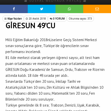
SOSYAL MEDYADA PAYLAŞ
Köşe Yazıları
20 Aralık 2018
0 YORUM
Okunma sayısı: 373
GİRESUN 49’CU
Milli Eğitim Bakanlığı 2018nLiselere Geçiş Sistemi Merkezi
sınav sonuçlarına göre, Türkiye’de öğrencilerin sınav
performansı incelendi.
81 ilde merkezi olarak yerleşen öğrenci sayısı, alt test ham
puan ortalaması ve merkezi sınav puan ortalamalarında
GİRESUN Doğu Karadeniz’de Samsun, Ordu, Trabzon ve Rize’nin
altında kaldı. 18 ilde 49.sırada yer aldı..
Sınavlarda Türkçe’den 20 soru, İnkilap Tarihi ve
Atatürkçülük’ten 10 soru, Din Kültürü ve Ahlak Bilgisi’nden 10
soru, Yabancı dilden 10 soru, Matematik’ten 20 soru, Fen
Bilimleri’nde 20 soru soruluyor..
Türkiye genelinde ilk 8 sıra; Trabzon, Denizli, Uşak, Karabük,