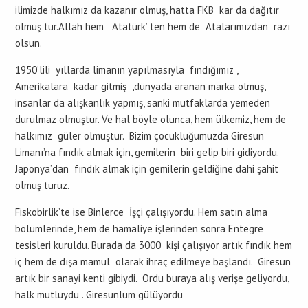
ilimizde halkımız da kazanır olmuş, hatta FKB kar da dağıtır
olmuş tur.Allah hem Atatürk’ ten hem de Atalarımızdan razı
olsun.
1950’lili yıllarda limanın yapılmasıyla fındığımız ,
Amerikalara kadar gitmiş ,dünyada aranan marka olmuş,
insanlar da alışkanlık yapmış, sanki mutfaklarda yemeden
durulmaz olmuştur. Ve hal böyle olunca, hem ülkemiz, hem de
halkımız güler olmuştur. Bizim çocukluğumuzda Giresun
Limanı’na fındık almak için, gemilerin biri gelip biri gidiyordu.
Japonya’dan fındık almak için gemilerin geldiğine dahi şahit
olmuş turuz.
Fiskobirlik’te ise Binlerce İşçi çalışıyordu. Hem satın alma
bölümlerinde, hem de hamaliye işlerinden sonra Entegre
tesisleri kuruldu. Burada da 3000 kişi çalışıyor artık fındık hem
iç hem de dışa mamul olarak ihraç edilmeye başlandı. Giresun
artık bir sanayi kenti gibiydi. Ordu buraya alış verişe geliyordu,
halk mutluydu . Giresunlum gülüyordu