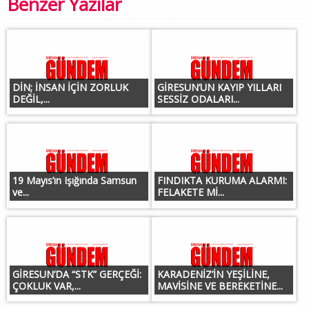
Benzer Yazılar
DİN; İNSAN İÇİN ZORLUK
GİRESUN’UN KAYIP YILLARI
DEĞİL,...
SESSİZ ODALARI...
19 Mayıs’ın Işığında Samsun
FINDIKTA KURUMA ALARMI:
ve...
FELAKETE Mİ...
GİRESUN’DA “STK” GERÇEĞİ:
KARADENİZ’İN YEŞİLİNE,
ÇOKLUK VAR,...
MAVİSİNE VE BEREKETİNE...