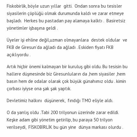
Fiskobirlik, böyle uzun yıllar gitti. Ondan sonra bu tesisler
siyasilerin çöplüğü olmak durumunda kaldı ve zarar etmeye
başladı. Herkes bu pastadan pay alamaya kalktı . Basiretsiz
yönetimler işbaşına geldi .
Üyeler işi ehline değil,uzman olmayanlara destek oldular ve
FKB de Giresun’da ağladı da ağladı . Eskiden fiyatı FKB
açıklıyordu .
Artık hiçbir önemi kalmayan bir kuruluş gibi oldu. Bu tesisin bu
hallere düşmesinde biz Giresunluların da ,hem siyasiler ,hem
basın hem de odalar olarak çok büyük günahımız oldu . kimin
çorbası iyiyse ona şak şak yaptık.
Devletimiz halkını düşünerek, fındığı TMO eliyle aldı.
O da yanlış oldu .Tabi 200 trilyonun üzerinde zarar edildi.
Keşke adam gibi yönetim getirilip, bu paraya 50 trilyon
verilseydi, FİSKOBİRLİK bu gün yine dünya markası olurdu .