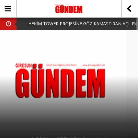
HEKİM TOWER PROJESİNE GÖZ KAMAŞTIRAN AÇILIŞ
AK PARTİ’DE YENİ YÜZLER
iPhone Arka Cam Değişimi ile Cihazınızı Koruyun
Hafta Sonu Şanlıurfa Çıkışlı Turlar Alternatifleri
HARUN CİCİ: VİDEOYU GÖRÜNCE GÖZLERİM DOLDU