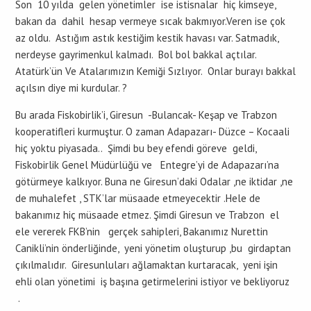
Son 10 yılda gelen yönetimler ise istisnalar hiç kimseye,
bakan da dahil hesap vermeye sıcak bakmıyor.Veren ise çok
az oldu. Astığım astık kestiğim kestik havası var. Satmadık,
nerdeyse gayrimenkul kalmadı. Bol bol bakkal açtılar.
Atatürk’ün Ve Atalarımızın Kemiği Sızlıyor. Onlar burayı bakkal
açılsın diye mi kurdular. ?
Bu arada Fiskobirlik’i, Giresun -Bulancak- Keşap ve Trabzon
kooperatifleri kurmuştur. O zaman Adapazarı- Düzce – Kocaali
hiç yoktu piyasada.. Şimdi bu bey efendi göreve geldi,
Fiskobirlik Genel Müdürlüğü ve Entegre’yi de Adapazarı’na
götürmeye kalkıyor. Buna ne Giresun’daki Odalar ,ne iktidar ,ne
de muhalefet , STK’lar müsaade etmeyecektir .Hele de
bakanımız hiç müsaade etmez. Şimdi Giresun ve Trabzon el
ele vererek FKB’nin gerçek sahipleri, Bakanımız Nurettin
Canikli’nin önderliğinde, yeni yönetim oluşturup ,bu girdaptan
çıkılmalıdır. Giresunluları ağlamaktan kurtaracak, yeni işin
ehli olan yönetimi iş başına getirmelerini istiyor ve bekliyoruz
.