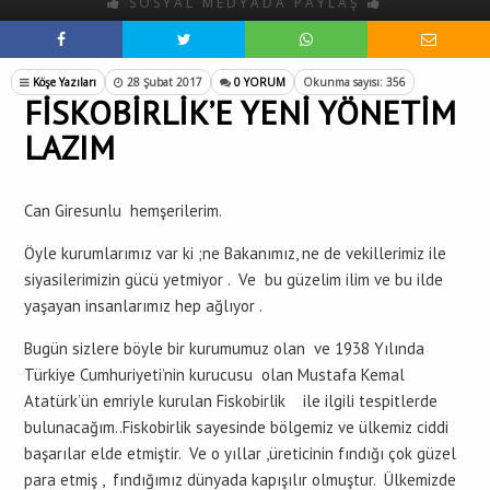
SOSYAL MEDYADA PAYLAŞ
Köşe Yazıları
28 Şubat 2017
0 YORUM
Okunma sayısı: 356
FİSKOBİRLİK’E YENİ YÖNETİM
LAZIM
Can Giresunlu hemşerilerim.
Öyle kurumlarımız var ki ;ne Bakanımız, ne de vekillerimiz ile
siyasilerimizin gücü yetmiyor . Ve bu güzelim ilim ve bu ilde
yaşayan insanlarımız hep ağlıyor .
Bugün sizlere böyle bir kurumumuz olan ve 1938 Yılında
Türkiye Cumhuriyeti’nin kurucusu olan Mustafa Kemal
Atatürk’ün emriyle kurulan Fiskobirlik ile ilgili tespitlerde
bulunacağım..Fiskobirlik sayesinde bölgemiz ve ülkemiz ciddi
başarılar elde etmiştir. Ve o yıllar ,üreticinin fındığı çok güzel
para etmiş , fındığımız dünyada kapışılır olmuştur. Ülkemizde