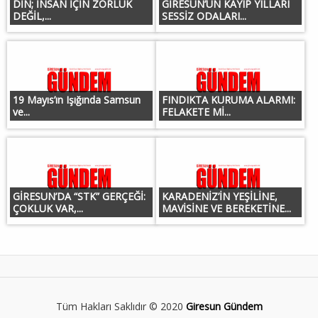
DİN; İNSAN İÇİN ZORLUK
GİRESUN’UN KAYIP YILLARI
DEĞİL,...
SESSİZ ODALARI...
19 Mayıs’ın Işığında Samsun
FINDIKTA KURUMA ALARMI:
ve...
FELAKETE Mİ...
GİRESUN’DA “STK” GERÇEĞİ:
KARADENİZ’İN YEŞİLİNE,
ÇOKLUK VAR,...
MAVİSİNE VE BEREKETİNE...
Tüm Hakları Saklıdır © 2020
Giresun Gündem