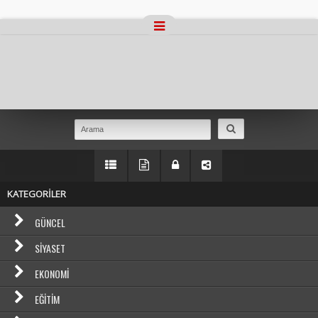
Masaüstü Görünümüne Geç
KATEGORİLER
GÜNCEL
SIYASET
EKONOMI
EĞITIM