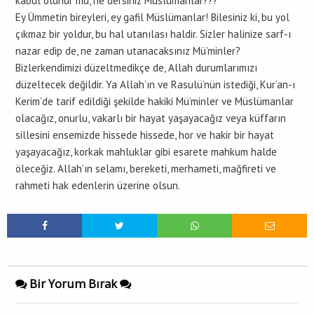
kabul olunur mu, ne dersiniz Müslümanlar???
Ey Ümmetin bireyleri, ey gafil Müslümanlar! Bilesiniz ki, bu yol
çıkmaz bir yoldur, bu hal utanılası haldir. Sizler halinize sarf-ı
nazar edip de, ne zaman utanacaksınız Mü’minler?
Bizlerkendimizi düzeltmedikçe de, Allah durumlarımızı
düzeltecek değildir. Ya Allah’ın ve Rasulü’nün istediği, Kur’an-ı
Kerim’de tarif edildiği şekilde hakiki Mü’minler ve Müslümanlar
olacağız, onurlu, vakarlı bir hayat yaşayacağız veya küffarın
sillesini ensemizde hissede hissede, hor ve hakir bir hayat
yaşayacağız, korkak mahluklar gibi esarete mahkum halde
öleceğiz. Allah’ın selamı, bereketi, merhameti, mağfireti ve
rahmeti hak edenlerin üzerine olsun.
Bir Yorum Bırak