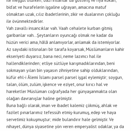
ile meşgul olurken; bazı insanlar da gösteriş ve riya kokan,
bid’at ve hurafelerin işgaline uğrayan, amacına matuf
olmaktan uzak, cılız ibadetlerinin, zikir ve dualarının çokluğu
ile övünmektedirler.
Vah zavallı insancıklar vah. Vaah cehalete kurban gitmiş
garibanlar vah…Şeytanların oyuncağı olmak ne kadar da
hüzün verici ama, hâlâ anlamıyorlar, anlamak da istemiyorlar.
Az sayıdaki istisnaları bir tarafa koyarsak, Müslümanların kahir
ekseriyeti duyarsız, bana neci, neme lazımcı hal ile
hallendiklerinden; etliye sütlüye karışmadıklarından, beni
sokmayan yılan bin yaşasın zihniyetine sahip olduklarından,
küfür ehl-i Âlemi İslamı parsel parsel işgal eylemiştir; soygun,
talan, ölüm, zulüm, işkence ve eziyet, onur kırıcı hal ve
hareketler Müslüman coğrafyada her günyaşanmakta olan
olağan davranışlar haline gelmiştir.
Buna bağlı olarak, iman ve ibadet kalemiz çökmüş, ahlak ve
fazilet pınarlarımız tefessüh etmiş-kurumuş, edep ve haya
servetimiz kokuşmuştur; mide bulandırır hale gelmiştir. Ve
nihayet, dünya siyasetine yön veren emperyalist odaklar, ya da