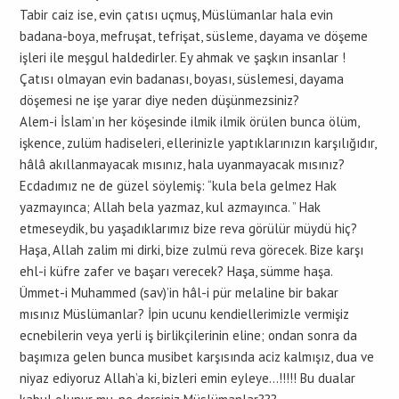
Tabir caiz ise, evin çatısı uçmuş, Müslümanlar hala evin
badana-boya, mefruşat, tefrişat, süsleme, dayama ve döşeme
işleri ile meşgul haldedirler. Ey ahmak ve şaşkın insanlar !
Çatısı olmayan evin badanası, boyası, süslemesi, dayama
döşemesi ne işe yarar diye neden düşünmezsiniz?
Alem-i İslam’ın her köşesinde ilmik ilmik örülen bunca ölüm,
işkence, zulüm hadiseleri, ellerinizle yaptıklarınızın karşılığıdır,
hâlâ akıllanmayacak mısınız, hala uyanmayacak mısınız?
Ecdadımız ne de güzel söylemiş: “kula bela gelmez Hak
yazmayınca; Allah bela yazmaz, kul azmayınca. ” Hak
etmeseydik, bu yaşadıklarımız bize reva görülür müydü hiç?
Haşa, Allah zalim mi dirki, bize zulmü reva görecek. Bize karşı
ehl-i küfre zafer ve başarı verecek? Haşa, sümme haşa.
Ümmet-i Muhammed (sav)’in hâl-i pür melaline bir bakar
mısınız Müslümanlar? İpin ucunu kendiellerimizle vermişiz
ecnebilerin veya yerli iş birlikçilerinin eline; ondan sonra da
başımıza gelen bunca musibet karşısında aciz kalmışız, dua ve
niyaz ediyoruz Allah’a ki, bizleri emin eyleye…!!!!! Bu dualar