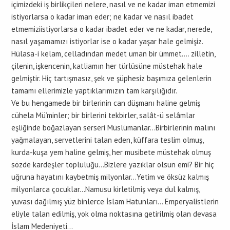
içimizdeki iş birlikçileri nelere, nasıl ve ne kadar iman etmemizi
istiyorlarsa o kadar iman eder; ne kadar ve nasıl ibadet
etmemiziistiyorlarsa o kadar ibadet eder ve ne kadar, nerede,
nasıl yaşamamızı istiyorlar ise o kadar yaşar hale gelmişiz.
Hülasa-i kelam, celladından medet uman bir ümmet…. zilletin,
çilenin, işkencenin, katliamın her türlüsüne müstehak hale
gelmiştir. Hiç tartışmasız, şek ve şüphesiz başımıza gelenlerin
tamamı ellerimizle yaptıklarımızın tam karşılığıdır.
Ve bu hengamede bir birlerinin can düşmanı haline gelmiş
cühela Mü’minler; bir birlerini tekbirler, salât-ü selâmlar
eşliğinde boğazlayan serseri Müslümanlar…Birbirlerinin malını
yağmalayan, servetlerini talan eden, küffara teslim olmuş,
kurda-kuşa yem haline gelmiş, her musibete müstehak olmuş
sözde kardeşler topluluğu…Bizlere yazıklar olsun emi? Bir hiç
uğruna hayatını kaybetmiş milyonlar…Yetim ve öksüz kalmış
milyonlarca çocuklar…Namusu kirletilmiş veya dul kalmış,
yuvası dağılmış yüz binlerce İslam Hatunları… Emperyalistlerin
eliyle talan edilmiş, yok olma noktasına getirilmiş olan devasa
İslam Medeniyeti…