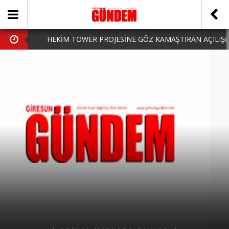
HEKİM TOWER PROJESİNE GÖZ KAMAŞTIRAN AÇILIŞ
AK PARTİ’DE YENİ YÜZLER
iPhone Arka Cam Değişimi ile Cihazınızı Koruyun
Hafta Sonu Şanlıurfa Çıkışlı Turlar Alternatifleri
HARUN CİCİ: VİDEOYU GÖRÜNCE GÖZLERİM DOLDU