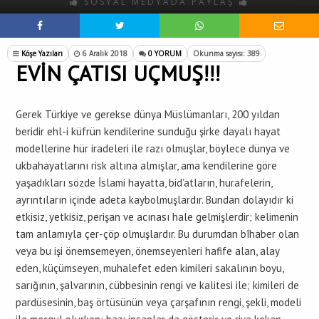
SOSYAL MEDYADA PAYLAŞ
Köşe Yazıları
6 Aralık 2018
0 YORUM
Okunma sayısı: 389
EVİN ÇATISI UÇMUŞ!!!
Gerek Türkiye ve gerekse dünya Müslümanları, 200 yıldan
beridir ehl-i küfrün kendilerine sunduğu şirke dayalı hayat
modellerine hür iradeleri ile razı olmuşlar, böylece dünya ve
ukbahayatlarını risk altına almışlar, ama kendilerine göre
yaşadıkları sözde İslami hayatta, bid’atların, hurafelerin,
ayrıntıların içinde adeta kaybolmuşlardır. Bundan dolayıdır ki
etkisiz, yetkisiz, perişan ve acınası hale gelmişlerdir; kelimenin
tam anlamıyla çer-çöp olmuşlardır. Bu durumdan bîhaber olan
veya bu işi önemsemeyen, önemseyenleri hafife alan, alay
eden, küçümseyen, muhalefet eden kimileri sakalının boyu,
sarığının, şalvarının, cübbesinin rengi ve kalitesi ile; kimileri de
pardüsesinin, baş örtüsünün veya çarşafının rengi, şekli, modeli