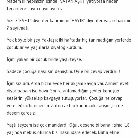
Madem ki hepimizin içinde “VATAN AŞKI” yatıyorsa neden
tercihlere saygı duymuyoruz.
Sizce “EVET” diyenler kahraman “HAYIR” diyenler vatan hainimi
? sayılmalı.
Yok böyle bir şey. Yaklaşık iki haftadır hiç tanımadığım yerlerde
çocuklar ve yaşlılarla diyalog kurdum.
İçimi yakan bir çocuk birde yaşlı teyze.
Sadece çocuğa nasılsın demiştim. Öyle bir cevap verdi ki !
İçim sızladı. Abla bizim evde her akşam kavga var. Annem evet
diyor babam ise hayır. Sonra anlamadığım şeyler konuşup
seslerini yükseltip kavgaya tutuşuyorlar. Çocuğa ne cevap
vereceğimi bilemedim. Zaten aklı o kadar çok karışmış ki ne
desem çaresiz.
Yaşlı teyzem ise çok manidardı. Oğul desene bi bana ; şimdi 18
yaşında mebus olunca bizi nasıl idare edecek. Daha eline