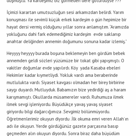
düşmüştü. Ya kardeşimiz biz görmeden dere götürdüyse ???
İçimizi karartan umutsuzluğun sesi arkamızdan belirdi. Yarım
konuşması ile sevimli küçük erkek kardeşim o gün hepimize bir
hayat dersi vermiş olduğunu yıllar sonra anlamıştım. “Aramızda
yokluğunu dahi fark edemediğimiz kardeşim evde saklanıp
anahtar deliğinden annemin doğumunu sonuna kadar izlemiş.”
Heyyyy heyyyy burada boşuna beklemeyin ben gördüm bebek
annemden geldi sözleri yüzümüze bir tokat gibi yapışmıştı. O
vakitler doğumlar evde yapılırdı. Köy yada Kasaba ebeleri
Hekimler kadar kıymetliydi. Yokluk vardı ama beraberinde
mutlulukta vardı. Siyaset kavgası olmadan her birey birbirine
saygı duyardı. Mutluyduk. Babamızın bize yedirdiği aş a haram
karışmamıştı. Okullarda müsamereler vardı. Ruhumuza ilmek
ilmek sevgi işleniyordu. Büyüdükçe yavaş yavaş siyaset
giriyordu bilgi dağarcığımıza .Sevgimiz bölünmüyordu.
Öğretmenlerimiz okuyun diyordu .İlk okuma emri veren Allah’ın
adı ile okuyun. Yerde gördüğünüz gazete parçasına basıp
geçmeden alın okuyun diyordu. Sonra biraz daha büyüdüm