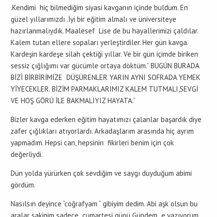
.Kendimi hiç bilmediğim siyasi kavganın içinde buldum. En
güzel yıllarımızdı .İyi bir eğitim almalı ve üniversiteye
hazırlanmalıydık. Maalesef Lise de bu hayallerimizi çaldılar.
Kalem tutan ellere sopaları yerleştirdiler. Her gün kavga.
Kardeşin kardeşe silah çektiği yıllar. Ve bir gün içimde biriken
sessiz çığlığımı var gücümle ortaya döktüm.” BUGÜN BURADA
BİZİ BİRBİRİMİZE DÜŞÜRENLER YARIN AYNI SOFRADA YEMEK
YİYECEKLER. BİZİM PARMAKLARIMIZ KALEM TUTMALI,SEVGİ
VE HOŞ GÖRÜ İLE BAKMALIYIZ HAYATA.”
Bizler kavga ederken eğitim hayatımızı çalanlar başardık diye
zafer çığlıkları atıyorlardı. Arkadaşlarım arasında hiç ayrım
yapmadım. Hepsi can, hepsinin fikirleri benim için çok
değerliydi.
Dün yolda yürürken çok sevdiğim ve saygı duyduğum abimi
gördüm.
Nasılsın deyince “coğrafyam “ gibiyim dedim. Abi aşk olsun bu
aralar sakinim sadece cumartesi günü Gündem e yazıyorum