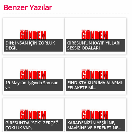
Benzer Yazılar
DİN; İNSAN İÇİN ZORLUK
GİRESUN’UN KAYIP YILLARI
DEĞİL,...
SESSİZ ODALARI...
19 Mayıs’ın Işığında Samsun
FINDIKTA KURUMA ALARMI:
ve...
FELAKETE Mİ...
GİRESUN’DA “STK” GERÇEĞİ:
KARADENİZ’İN YEŞİLİNE,
ÇOKLUK VAR,...
MAVİSİNE VE BEREKETİNE...