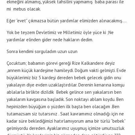
ekmeğini almamış, yüksek tahsilini yapmamış baba parası ile
mi mebus olacak.
Eğer “evet” çıkmazsa bütün yardımlar elimizden alınacakmış….
Yok be teyzem Devletimiz ve Milletimiz öyle yüce ki ;Ne
yardımlar elinden gider nede hakların dedim.
Sonra kendimi sorguladım uzun uzun
Çocuktum; babamın görevi gereği Rize Kalkandere deyiz
,annem küçük kardeşime hamileydi. Doğum vakti gelmişti. Evde
büyüklerimiz biz 5 kardeşi dereden bebek gelecek gidin onu
yakalayın diye evden uzaklaştırdılar. Derenin kenarına komşu
ablalarla birlikte dizildik Bebek gelince sen yakalarsın ben
yakalarım kavgasına başladık. Son noktayı ablam koydu. Ben
hepinizden büyüğüm o yüzden ilk başta ben olacağım .Ben
tutamazsam siz tutarsınız . Saat kavramımız olmadığı için ne
kadar süre beklediğimizi hatırlamıyorum ama bir türlü “bebek”
gelmiyordu dereden. Ayaklarımız uyuşmuş içimize umutsuzluk