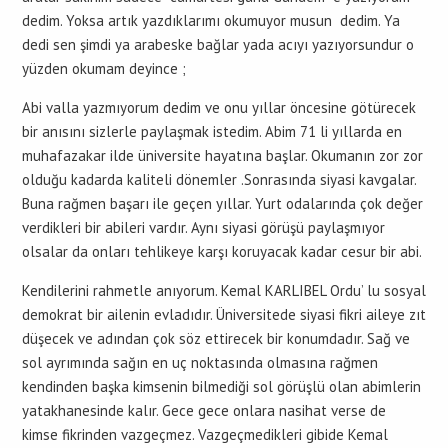
dedim. Yoksa artık yazdıklarımı okumuyor musun dedim. Ya
dedi sen şimdi ya arabeske bağlar yada acıyı yazıyorsundur o
yüzden okumam deyince ;
Abi valla yazmıyorum dedim ve onu yıllar öncesine götürecek
bir anısını sizlerle paylaşmak istedim. Abim 71 li yıllarda en
muhafazakar ilde üniversite hayatına başlar. Okumanın zor zor
olduğu kadarda kaliteli dönemler .Sonrasında siyasi kavgalar.
Buna rağmen başarı ile geçen yıllar. Yurt odalarında çok değer
verdikleri bir abileri vardır. Aynı siyasi görüşü paylaşmıyor
olsalar da onları tehlikeye karşı koruyacak kadar cesur bir abi.
Kendilerini rahmetle anıyorum. Kemal KARLIBEL Ordu’ lu sosyal
demokrat bir ailenin evladıdır. Üniversitede siyasi fikri aileye zıt
düşecek ve adından çok söz ettirecek bir konumdadır. Sağ ve
sol ayrımında sağın en uç noktasında olmasına rağmen
kendinden başka kimsenin bilmediği sol görüşlü olan abimlerin
yatakhanesinde kalır. Gece gece onlara nasihat verse de
kimse fikrinden vazgeçmez. Vazgeçmedikleri gibide Kemal