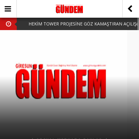
HEKİM TOWER PROJESİNE GÖZ KAMAŞTIRAN AÇILIŞ
AK PARTİ’DE YENİ YÜZLER
iPhone Arka Cam Değişimi ile Cihazınızı Koruyun
Hafta Sonu Şanlıurfa Çıkışlı Turlar Alternatifleri
HARUN CİCİ: VİDEOYU GÖRÜNCE GÖZLERİM DOLDU