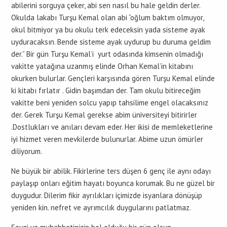
abilerini sorguya çeker, abi sen nasıl bu hale geldin derler.
Okulda lakabı Turşu Kemal olan abi “oğlum baktım olmuyor,
okul bitmiyor ya bu okulu terk edeceksin yada sisteme ayak
uyduracaksın. Bende sisteme ayak uydurup bu duruma geldim
der.” Bir gün Turşu Kemal’i yurt odasında kimsenin olmadığı
vakitte yatağına uzanmış elinde Orhan Kemal’in kitabını
okurken bulurlar. Gençleri karşısında gören Turşu Kemal elinde
ki kitabı fırlatır . Gidin başımdan der. Tam okulu bitireceğim
vakitte beni yeniden solcu yapıp tahsilime engel olacaksınız
der. Gerek Turşu Kemal gerekse abim üniversiteyi bitirirler
.Dostlukları ve anıları devam eder. Her ikisi de memleketlerine
iyi hizmet veren mevkilerde bulunurlar. Abime uzun ömürler
diliyorum.
Ne büyük bir abilik. Fikirlerine ters düşen 6 genç ile aynı odayı
paylaşıp onları eğitim hayatı boyunca korumak. Bu ne güzel bir
duygudur. Dilerim fikir ayrılıkları içimizde isyanlara dönüşüp
yeniden kin. nefret ve ayrımcılık duygularını patlatmaz.