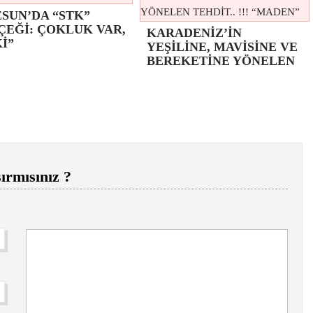
SUN’DA “STK”
ÇEĞİ: ÇOKLUK VAR,
KARADENİZ’İN
İ”
YEŞİLİNE, MAVİSİNE VE
BEREKETİNE YÖNELEN
ırmısınız ?