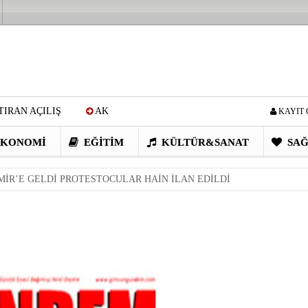
IRAN AÇILIŞ
AK
KAYIT 
Cİ: VİDEOYU GÖRÜNCE
KONOMI
EĞITIM
KÜLTÜR&SANAT
SAĞ
EN DEVRİM GİBİ PROJELER
İZMİR’E GELDİ PROTESTOCULAR HAİN İLAN EDİLDİ
I OBASI YAYLA ŞENLİĞİ