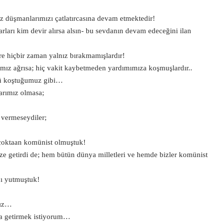
ız düşmanlarımızı çatlatırcasına devam etmektedir!
rları kim devir alırsa alsın- bu sevdanın devam edeceğini ilan
ere hiçbir zaman yalnız bırakmamışlardır!
ımız ağrısa; hiç vakit kaybetmeden yardımımıza koşmuşlardır..
llü koştuğumuz gibi…
arımız olmasa;
 vermeseydiler;
çoktaan komünist olmuştuk!
dize getirdi de; hem bütün dünya milletleri ve hemde bizler komünist
pı yutmuştuk!
nız…
a getirmek istiyorum…