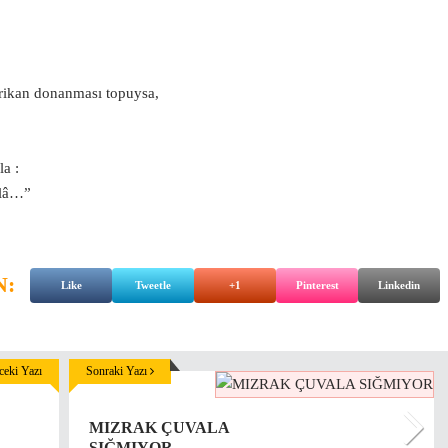
rikan donanması topuysa,
a :
âlâ…”
N:
Like
Tweetle
+1
Pinterest
Linkedin
eki Yazı
Sonraki Yazı
MIZRAK ÇUVALA
SIĞMIYOR