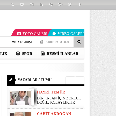
FOTO
GALERİ
VİDEO
GALERİ
OL
ÜYE GİRİŞİ
TARİH: 06.08.2026
LIK
SPOR
RESMI İLANLAR
YAZARLAR / TÜMÜ
HAYRI TEMÜR
DİN; İNSAN İÇİN ZORLUK
DEĞİL, KOLAYLIKTIR
CAHIT AKDOĞAN