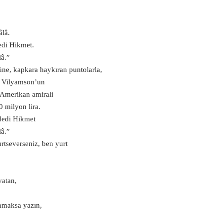
âlâ.
edi Hikmet.
lâ.”
tüne, kapkara haykıran puntolarla,
l Vilyamson’un
 Amerikan amirali
0 milyon lira.
dedi Hikmet
lâ.”
urtseverseniz, ben yurt
vatan,
anmaksa yazın,