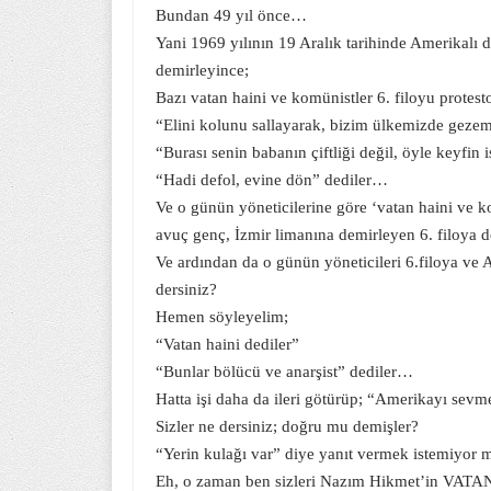
Bundan 49 yıl önce…
Yani 1969 yılının 19 Aralık tarihinde Amerikalı d
demirleyince;
Bazı vatan haini ve komünistler 6. filoyu protesto
“Elini kolunu sallayarak, bizim ülkemizde geze
“Burası senin babanın çiftliği değil, öyle keyfin
“Hadi defol, evine dön” dediler…
Ve o günün yöneticilerine göre ‘vatan haini ve k
avuç genç, İzmir limanına demirleyen 6. filoya de
Ve ardından da o günün yöneticileri 6.filoya ve A
dersiniz?
Hemen söyleyelim;
“Vatan haini dediler”
“Bunlar bölücü ve anarşist” dediler…
Hatta işi daha da ileri götürüp; “Amerikayı sev
Sizler ne dersiniz; doğru mu demişler?
“Yerin kulağı var” diye yanıt vermek istemiyor
Eh, o zaman ben sizleri Nazım Hikmet’in VATAN