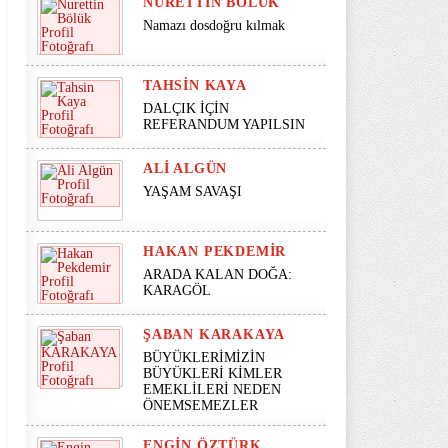
NURETTIN BÖLÜK
Namazı dosdoğru kılmak
TAHSIN KAYA
DALÇIK İÇİN
REFERANDUM YAPILSIN
ALI ALGÜN
YAŞAM SAVAŞI
HAKAN PEKDEMIR
ARADA KALAN DOĞA:
KARAGÖL
ŞABAN KARAKAYA
BÜYÜKLERİMİZİN
BÜYÜKLERİ KİMLER
EMEKLİLERİ NEDEN
ÖNEMSEMEZLER
ENGIN ÖZTÜRK