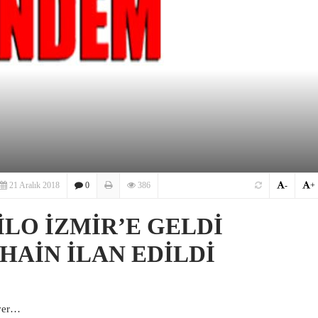
21 Aralık 2018
0
386
-
+
FİLO İZMİR’E GELDİ
AİN İLAN EDİLDİ
ever…