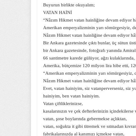
Buyurun birlikte okuyalım;
VATAN HAİNİ
“Nâzım Hikmet vatan hainliğine devam ediyor h
Amerikan emperyalizminin yarı sömürgesiyiz, d
Nâzım Hikmet vatan hainliğine devam ediyor hâ
Bir Ankara gazetesinde çıktı bunlar, üç sütun üs
bir Ankara gazetesinde, fotoğrafı yanında Amira
66 santimetre karede gülüyor, ağzı kulaklarında,
Amerika, bütçemize 120 milyon lira hibe etti, 12
“Amerikan emperyalizminin yarı sömürgesiyiz, 
Nâzım Hikmet vatan hainliğine devam ediyor hâ
Evet, vatan hainiyim, siz vatanperverseniz, siz y
hainiyim, ben vatan hainiyim.
Vatan çiftliklerinizse,
kasalarınızın ve çek defterlerinizin içindekilerse 
vatan, şose boylarında gebermekse açlıktan,
vatan, soğukta it gibi titremek ve sıtmadan kıvr
fabrikalarınızda al kanımızı içmekse vatan,