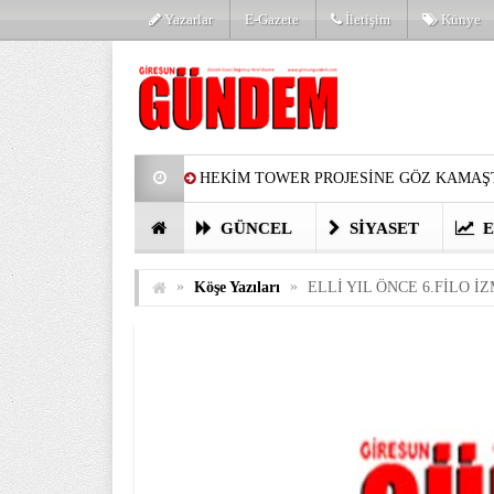
Yazarlar
E-Gazete
İletişim
Künye
HEKİM TOWER PROJESİNE GÖZ KAMAŞT
PARTİ’DE YENİ YÜZLER
HARUN Cİ
GÜNCEL
SIYASET
E
GÖZLERİM DOLDU
ÖNER HEKİM’D
»
»
Köşe Yazıları
ELLİ YIL ÖNCE 6.FİLO 
BİRİNCİSİ YAPILAN TAMDERE YAPRAKL
KATILIMCILARI COŞTURDU