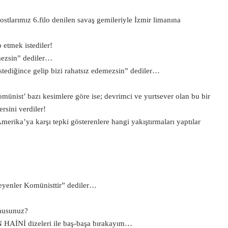
ostlarımız 6.filo denilen savaş gemileriyle İzmir limanına
 etmek istediler!
mezsin” dediler…
 istediğince gelip bizi rahatsız edemezsin” dediler…
omünist’ bazı kesimlere göre ise; devrimci ve yurtsever olan bu bir
rsini verdiler!
merika’ya karşı tepki gösterenlere hangi yakıştırmaları yaptılar
meyenler Komünisttir” dediler…
 musunuz?
 HAİNİ dizeleri ile baş-başa bırakayım…