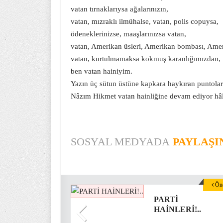
vatan tırnaklarıysa ağalarınızın,
vatan, mızraklı ilmühalse, vatan, polis copuysa,
ödeneklerinizse, maaşlarınızsa vatan,
vatan, Amerikan üsleri, Amerikan bombası, Ame
vatan, kurtulmamaksa kokmuş karanlığımızdan,
ben vatan hainiyim.
Yazın üç sütun üstüne kapkara haykıran puntolarl
Nâzım Hikmet vatan hainliğine devam ediyor h
SOSYAL MEDYADA
PAYLAŞI
Önc
PARTİ
HAİNLERİ!..