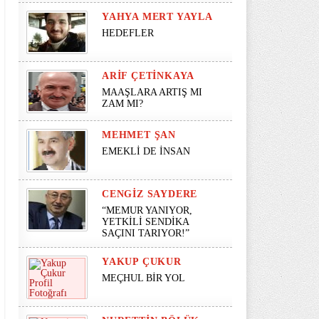
YAHYA MERT YAYLA
HEDEFLER
ARIF ÇETINKAYA
MAAŞLARA ARTIŞ MI
ZAM MI?
MEHMET ŞAN
EMEKLİ DE İNSAN
CENGIZ SAYDERE
“MEMUR YANIYOR,
YETKİLİ SENDİKA
SAÇINI TARIYOR!”
YAKUP ÇUKUR
MEÇHUL BİR YOL