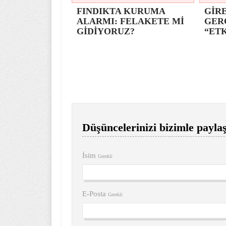
FINDIKTA KURUMA
GİRE
ALARMI: FELAKETE Mİ
GER
GİDİYORUZ?
“ETK
Düşüncelerinizi bizimle paylaş
İsim
Gerekli
E-Posta
Gerekli