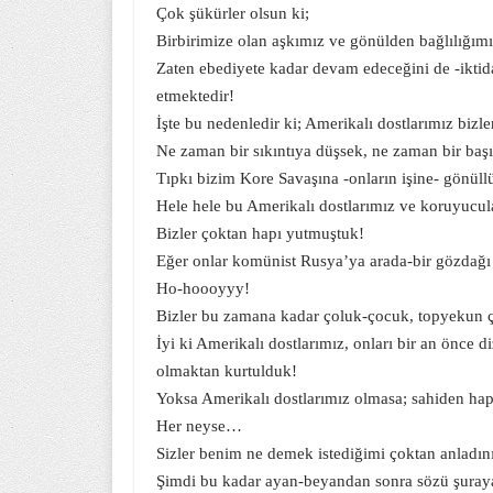
Çok şükürler olsun ki;
Birbirimize olan aşkımız ve gönülden bağlılığım
Zaten ebediyete kadar devam edeceğini de -iktida
etmektedir!
İşte bu nedenledir ki; Amerikalı dostlarımız bizl
Ne zaman bir sıkıntıya düşsek, ne zaman bir baş
Tıpkı bizim Kore Savaşına -onların işine- gönü
Hele hele bu Amerikalı dostlarımız ve koruyucul
Bizler çoktan hapı yutmuştuk!
Eğer onlar komünist Rusya’ya arada-bir gözdağı
Ho-hoooyyy!
Bizler bu zamana kadar çoluk-çocuk, topyekun 
İyi ki Amerikalı dostlarımız, onları bir an önce 
olmaktan kurtulduk!
Yoksa Amerikalı dostlarımız olmasa; sahiden ha
Her neyse…
Sizler benim ne demek istediğimi çoktan anladı
Şimdi bu kadar ayan-beyandan sonra sözü şuray