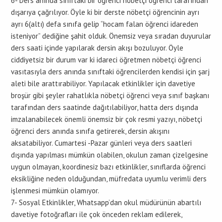
6- Ders anında sınıftaki bir öğrenci nöbetçi öğrenci tarafından
dışarıya çağrılıyor. Öyle ki bir derste nöbetçi öğrencinin ayrı
ayrı 6(altı) defa sınıfa gelip “hocam falan öğrenci idareden
isteniyor” dediğine şahit olduk. Önemsiz veya sıradan duyurular
ders saati içinde yapılarak dersin akışı bozuluyor. Öyle
ciddiyetsiz bir durum var ki idareci öğretmen nöbetçi öğrenci
vasıtasıyla ders anında sınıftaki öğrencilerden kendisi için şarj
aleti bile arattırabiliyor. Yapılacak etkinlikler için davetiye
broşür gibi şeyler rahatlıkla nöbetçi öğrenci veya sınıf başkanı
tarafından ders saatinde dağıtılabiliyor, hatta ders dışında
imzalanabilecek önemli önemsiz bir çok resmi yazıyı, nöbetçi
öğrenci ders anında sınıfa getirerek, dersin akışını
aksatabiliyor. Cumartesi -Pazar günleri veya ders saatleri
dışında yapılması mümkün olabilen, okulun zaman çizelgesine
uygun olmayan, koordinesiz bazı etkinlikler, sınıflarda öğrenci
eksikliğine neden olduğundan, müfredata uyumlu verimli ders
işlenmesi mümkün olamıyor.
7- Sosyal Etkinlikler, Whatsapp’dan okul müdürünün abartılı
davetiye fotoğrafları ile çok önceden reklam edilerek,