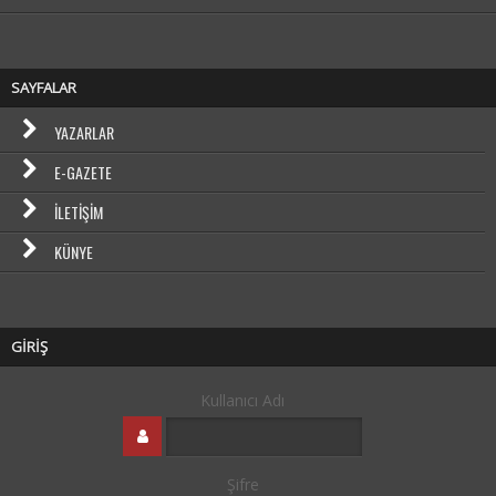
SAYFALAR
YAZARLAR
E-GAZETE
İLETIŞIM
KÜNYE
GİRİŞ
Kullanıcı Adı
Şifre