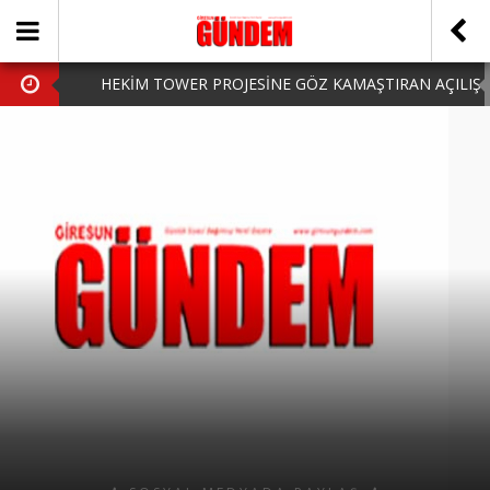
HEKİM TOWER PROJESİNE GÖZ KAMAŞTIRAN AÇILIŞ
AK PARTİ’DE YENİ YÜZLER
iPhone Arka Cam Değişimi ile Cihazınızı Koruyun
Hafta Sonu Şanlıurfa Çıkışlı Turlar Alternatifleri
HARUN CİCİ: VİDEOYU GÖRÜNCE GÖZLERİM DOLDU