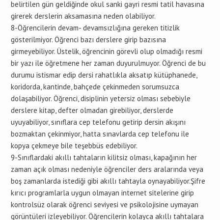
belirtilen gün geldiğinde okul sanki gayri resmi tatil havasına
girerek derslerin aksamasına neden olabiliyor.
8-Öğrencilerin devam- devamsızlığına gereken titizlik
gösterilmiyor. Öğrenci bazı derslere girip bazısına
girmeyebiliyor. Üstelik, öğrencinin görevli olup olmadığı resmi
bir yazı ile öğretmene her zaman duyurulmuyor. Öğrenci de bu
durumu istismar edip dersi rahatlıkla aksatıp kütüphanede,
koridorda, kantinde, bahçede çekinmeden sorumsuzca
dolaşabiliyor. Öğrenci, disiplinin yetersiz olması sebebiyle
derslere kitap, defter olmadan girebiliyor, derslerde
uyuyabiliyor, sınıflara cep telefonu getirip dersin akışını
bozmaktan çekinmiyor, hatta sınavlarda cep telefonu ile
kopya çekmeye bile teşebbüs edebiliyor.
9-Sınıflardaki akıllı tahtaların kilitsiz olması, kapağının her
zaman açık olması nedeniyle öğrenciler ders aralarında veya
boş zamanlarda istediği gibi akıllı tahtayla oynayabiliyor.Şifre
kırıcı programlarla uygun olmayan internet sitelerine girip
kontrolsüz olarak öğrenci seviyesi ve psikolojisine uymayan
görüntüleri izleyebiliyor. Öğrencilerin kolayca akıllı tahtalara