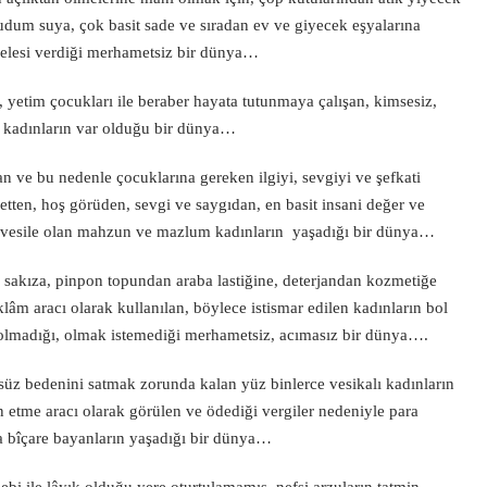
udum suya, çok basit sade ve sıradan ev ve giyecek eşyalarına
elesi verdiği merhametsiz bir dünya…
, yetim çocukları ile beraber hayata tutunmaya çalışan, kimsesiz,
ca kadınların var olduğu bir dünya…
 ve bu nedenle çocuklarına gereken ilgiyi, sevgiyi ve şefkati
etten, hoş görüden, sevgi ve saygıdan, en basit insani değer ve
 vesile olan mahzun ve mazlum kadınların yaşadığı bir dünya…
en sakıza, pinpon topundan araba lastiğine, deterjandan kozmetiğe
eklâm aracı olarak kullanılan, böylece istismar edilen kadınların bol
olmadığı, olmak istemediği merhametsiz, acımasız bir dünya….
süz bedenini satmak zorunda kalan yüz binlerce vesikalı kadınların
n etme aracı olarak görülen ve ödediği vergiler nedeniyle para
 bîçare bayanların yaşadığı bir dünya…