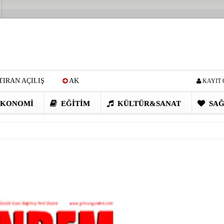
IRAN AÇILIŞ
AK
KAYIT 
Cİ: VİDEOYU GÖRÜNCE
KONOMI
EĞITIM
KÜLTÜR&SANAT
SAĞ
EN DEVRİM GİBİ PROJELER
I OBASI YAYLA ŞENLİĞİ