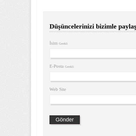
Düşüncelerinizi bizimle paylaş
İsim
Gerekli
E-Posta
Gerekli
Web Site