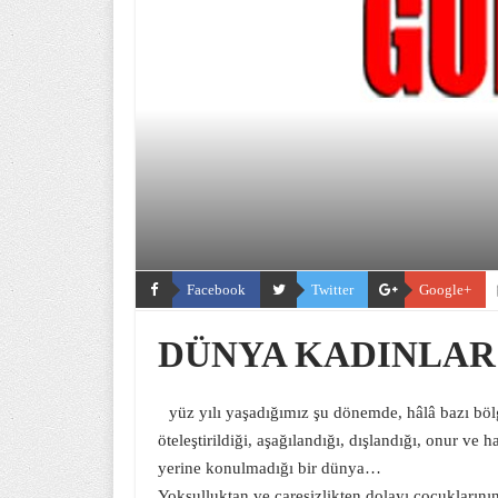
Facebook
Twitter
Google+
DÜNYA KADINLAR
yüz yılı yaşadığımız şu dönemde, hâlâ bazı böl
öteleştirildiği, aşağılandığı, dışlandığı, onur ve 
yerine konulmadığı bir dünya…
Yoksulluktan ve çaresizlikten dolayı çocuklarını