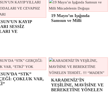
19 Mayıs’ın Işığında
Samsun ve Milli
ESUN’UN KAYIP
ARI SESSİZ
LARI VE
SUN’DA “STK”
ÇEĞİ: ÇOKLUK VAR,
KARADENİZ’İN
İ”
YEŞİLİNE, MAVİSİNE VE
BEREKETİNE YÖNELEN