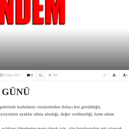
6 Mart 2017
0
384
-
+
 GÜNÜ
gelerinde kadınların cinsiyetinden dolayı hor görüldüğü,
haysiyetinin ayaklar altına alındığı, değer verilmediği, hatta adam
n açlıktan ölmelerine mani olmak için, çöp kutularından atık yiyecek