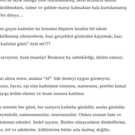
bi ile lâyık olduğu yere oturtulamamış, nefsi arzuların tatmin
tledilmekten, zulme ve şiddete maruz kalmaktan hala kurtulamamış
f bir dünya…
ları geçen kadınları bu konuma düşüren insafsız bir takım
, küflenmiş zihniyetlerin, bazı gerçekleri gözlerden kaçırmak, bazı
 kadınlar günü” öyle mi???
eviyesiz, basit insanlar! Bırakınız bu sahtekârlığı, dürüst olunuz;
ları altına seren; analara “öf” bile demeyi uygun görmeyen,
anası, bacısı, eşi olan kadınların onurunu, namusunu, şerefini kutsal
ışa teslim olunuz ve insan sırasına katılınız.
senenin her günü, her saniyesi kadınlar günüdür, analar günüdür.
r şeyimizdir, namusumuzdur, onurumuzdur. Onlara uzanan hain ve
 istismar edenleri hedef sayarız. Bizden olmayanların direktiflerine,
, örf ve adetlerine, kültürlerine bizler asla muhtaç değiliz.