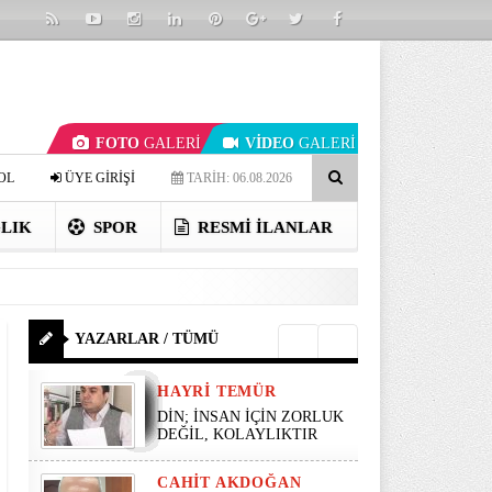
FOTO
GALERİ
VİDEO
GALERİ
OL
ÜYE GİRİŞİ
TARİH: 06.08.2026
LIK
SPOR
RESMI İLANLAR
YAZARLAR / TÜMÜ
HAYRI TEMÜR
DİN; İNSAN İÇİN ZORLUK
DEĞİL, KOLAYLIKTIR
CAHIT AKDOĞAN