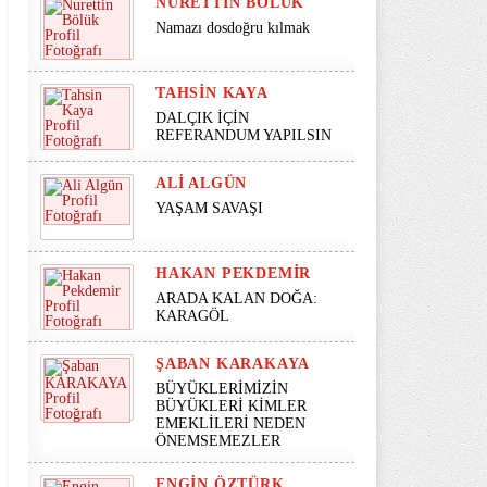
NURETTIN BÖLÜK
Namazı dosdoğru kılmak
TAHSIN KAYA
DALÇIK İÇİN
REFERANDUM YAPILSIN
ALI ALGÜN
YAŞAM SAVAŞI
HAKAN PEKDEMIR
ARADA KALAN DOĞA:
KARAGÖL
ŞABAN KARAKAYA
BÜYÜKLERİMİZİN
BÜYÜKLERİ KİMLER
EMEKLİLERİ NEDEN
ÖNEMSEMEZLER
ENGIN ÖZTÜRK