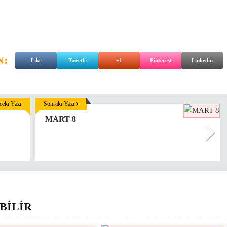
N:
Like
Tweetle
+1
Pinterest
Linkedin
eki Yazı
Sonraki Yazı
MART 8
BİLİR