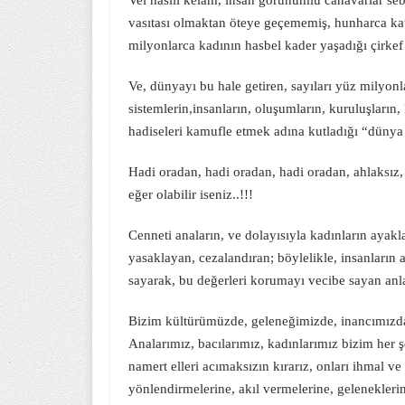
Vel hasılı kelâm, insan görünümlü canavarlar sebe
vasıtası olmaktan öteye geçememiş, hunharca ka
milyonlarca kadının hasbel kader yaşadığı çirke
Ve, dünyayı bu hale getiren, sayıları yüz milyon
sistemlerin,insanların, oluşumların, kuruluşların
hadiseleri kamufle etmek adına kutladığı “dünya
Hadi oradan, hadi oradan, hadi oradan, ahlaksız, s
eğer olabilir iseniz..!!!
Cenneti anaların, ve dolayısıyla kadınların ayak
yasaklayan, cezalandıran; böylelikle, insanların 
sayarak, bu değerleri korumayı vecibe sayan anlay
Bizim kültürümüzde, geleneğimizde, inancımızda 
Analarımız, bacılarımız, kadınlarımız bizim he
namert elleri acımaksızın kırarız, onları ihmal ve
yönlendirmelerine, akıl vermelerine, geleneklerine