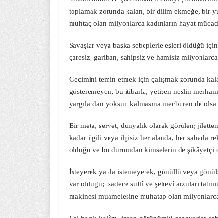
toplamak zorunda kalan, bir dilim ekmeğe, bir y
muhtaç olan milyonlarca kadınların hayat mücad
Savaşlar veya başka sebeplerle eşleri öldüğü için
çaresiz, gariban, sahipsiz ve hamisiz milyonlar
Geçimini temin etmek için çalışmak zorunda kalan
gösteremeyen; bu itibarla, yetişen neslin merham
yargılardan yoksun kalmasına mecburen de olsa
Bir meta, servet, dünyalık olarak görülen; jilett
kadar ilgili veya ilgisiz her alanda, her sahada r
olduğu ve bu durumdan kimselerin de şikâyetçi 
İsteyerek ya da istemeyerek, gönüllü veya gönül
var olduğu; sadece süflî ve şehevî arzuları tatmi
makinesi muamelesine muhatap olan milyonlarca