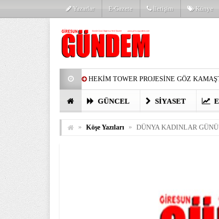
Yazarlar
E-Gazete
İletişim
Künye
HEKİM TOWER PROJESİNE GÖZ KAMAŞT
PARTİ’DE YENİ YÜZLER
HARUN Cİ
GÜNCEL
SIYASET
E
GÖZLERİM DOLDU
ÖNER HEKİM’D
»
»
Köşe Yazıları
DÜNYA KADINLAR GÜNÜ
BİRİNCİSİ YAPILAN TAMDERE YAPRAKL
KATILIMCILARI COŞTURDU