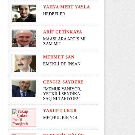
YAHYA MERT YAYLA
HEDEFLER
ARIF ÇETINKAYA
MAAŞLARA ARTIŞ MI
ZAM MI?
MEHMET ŞAN
EMEKLİ DE İNSAN
CENGIZ SAYDERE
“MEMUR YANIYOR,
YETKİLİ SENDİKA
SAÇINI TARIYOR!”
YAKUP ÇUKUR
MEÇHUL BİR YOL