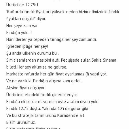
Üretici de 12.75tl
‘Raflarda fındık fiyatları yüksek, neden bizim elimizdeki fındık
fiyatları düşük?’ diyor.
Her şeye zam var
Fındığa yok…!
Hani derler ya tepeden tırnağa her şey zamlandı.
İğneden ipliğe her şey!
Şu anda ülkenin durumu bu..
Simit zamlardan nasibini aldı. Pet şişede sular. Sakız. Sinema
bileti. Her şey aklınıza ne gelirse.
Markette raflarda her gün fiyat ayarlaması(!) yapılıyor.
Ve ne yazık ki. Fındığın alışına zam geldi.
Aksine fiyatı düşüyor.
Üreticinin elindeki fındık giderek eriyor.
Fındığa ek bir ücret verelim öyle alalım diyen yok.
Fındık 12.75 düştü. Yakında 12’i de görür gibi
Ve bu stratejik tarım ürünü Karadeniz’e ait.
Bizim ürünümüz.