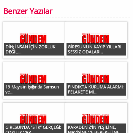
Benzer Yazılar
DİN; İNSAN İÇİN ZORLUK
GİRESUN’UN KAYIP YILLARI
DEĞİL,...
SESSİZ ODALARI...
19 Mayıs’ın Işığında Samsun
FINDIKTA KURUMA ALARMI:
ve...
FELAKETE Mİ...
GİRESUN’DA “STK” GERÇEĞİ:
KARADENİZ’İN YEŞİLİNE,
ÇOKLUK VAR,...
MAVİSİNE VE BEREKETİNE...