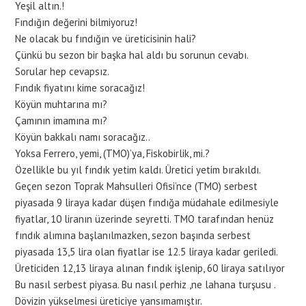
Yeşil altın.!
Fındığın değerini bilmiyoruz!
Ne olacak bu fındığın ve üreticisinin hali?
Çünkü bu sezon bir başka hal aldı bu sorunun cevabı.
Sorular hep cevapsız.
Fındık fiyatını kime soracağız!
Köyün muhtarına mı?
Çamının imamına mı?
Köyün bakkalı namı soracağız..
Yoksa Ferrero, yemi, (TMO)’ya, Fiskobirlik, mi.?
Özellikle bu yıl fındık yetim kaldı. Üretici yetim bırakıldı.
Geçen sezon Toprak Mahsulleri Ofisi’nce (TMO) serbest
piyasada 9 liraya kadar düşen fındığa müdahale edilmesiyle
fiyatlar, 10 liranın üzerinde seyretti. TMO tarafından henüz
fındık alımına başlanılmazken, sezon başında serbest
piyasada 13,5 lira olan fiyatlar ise 12.5 liraya kadar geriledi.
Üreticiden 12,13 liraya alınan fındık işlenip, 60 liraya satılıyor
Bu nasıl serbest piyasa. Bu nasıl perhiz ,ne lahana turşusu .
Dövizin yükselmesi üreticiye yansımamıştır.