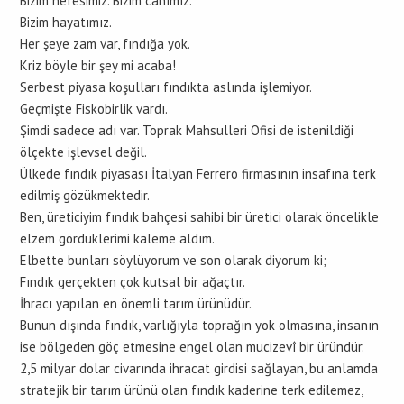
Bizim nefesimiz. Bizim canımız.
Bizim hayatımız.
Her şeye zam var, fındığa yok.
Kriz böyle bir şey mi acaba!
Serbest piyasa koşulları fındıkta aslında işlemiyor.
Geçmişte Fiskobirlik vardı.
Şimdi sadece adı var. Toprak Mahsulleri Ofisi de istenildiği
ölçekte işlevsel değil.
Ülkede fındık piyasası İtalyan Ferrero firmasının insafına terk
edilmiş gözükmektedir.
Ben, üreticiyim fındık bahçesi sahibi bir üretici olarak öncelikle
elzem gördüklerimi kaleme aldım.
Elbette bunları söylüyorum ve son olarak diyorum ki;
Fındık gerçekten çok kutsal bir ağaçtır.
İhracı yapılan en önemli tarım ürünüdür.
Bunun dışında fındık, varlığıyla toprağın yok olmasına, insanın
ise bölgeden göç etmesine engel olan mucizevî bir üründür.
2,5 milyar dolar civarında ihracat girdisi sağlayan, bu anlamda
stratejik bir tarım ürünü olan fındık kaderine terk edilemez,