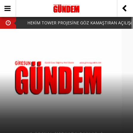
HEKİM TOWER PROJESİNE GÖZ KAMAŞTIRAN AÇILIŞ
AK PARTİ’DE YENİ YÜZLER
iPhone Arka Cam Değişimi ile Cihazınızı Koruyun
Hafta Sonu Şanlıurfa Çıkışlı Turlar Alternatifleri
HARUN CİCİ: VİDEOYU GÖRÜNCE GÖZLERİM DOLDU