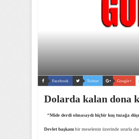
Facebook
Twitter
Google+
Dolarda kalan dona k
“Mide derdi olmasaydı hiçbir kuş tuzağa düş
Devlet başkanı
bir meselenin üzerinde ısrarla d