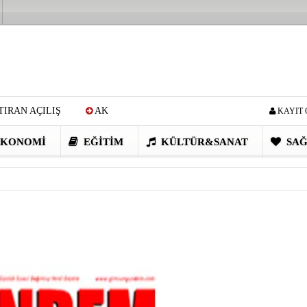
IRAN AÇILIŞ
AK
KAYIT 
Cİ: VİDEOYU GÖRÜNCE
KONOMI
EĞITIM
KÜLTÜR&SANAT
SAĞ
EN DEVRİM GİBİ PROJELER
I OBASI YAYLA ŞENLİĞİ