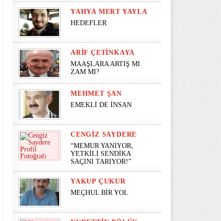
YAHYA MERT YAYLA
HEDEFLER
ARIF ÇETINKAYA
MAAŞLARA ARTIŞ MI
ZAM MI?
MEHMET ŞAN
EMEKLİ DE İNSAN
CENGIZ SAYDERE
“MEMUR YANIYOR,
YETKİLİ SENDİKA
SAÇINI TARIYOR!”
YAKUP ÇUKUR
MEÇHUL BİR YOL