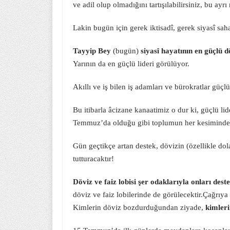
ve adil olup olmadığını tartışılabilirsiniz, bu ayr
Lakin bugün için gerek iktisadî, gerek siyasî sa
Tayyip Bey
(bugün)
siyasî hayatının en güçlü
Yarının da en güçlü lideri görülüyor.
Akıllı ve iş bilen iş adamları ve bürokratlar güçlü
Bu itibarla âcizane kanaatimiz o dur ki, güçlü li
Temmuz’da olduğu gibi toplumun her kesiminden
Gün geçtikçe artan destek, dövizin (özellikle do
tutturacaktır!
Döviz ve faiz lobisi şer odaklarıyla onları de
döviz ve faiz lobilerinde de görülecektir.Çağrıy
Kimlerin döviz bozdurduğundan ziyade,
kimleri