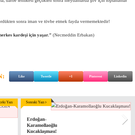
, darbe tehlikesi geçtikten sonra meydanlarda şov için toplananlar
gördükten sonra iman ve tövbe etmek fayda vermemektedir!
erkes kardeşi için yaşar.”
(Necmeddin Erbakan)
N:
Like
Tweetle
+1
Pinterest
Linkedin
eki Yazı
Sonraki Yazı
Erdoğan-
Karamollaoğlu
Kucaklaşması!