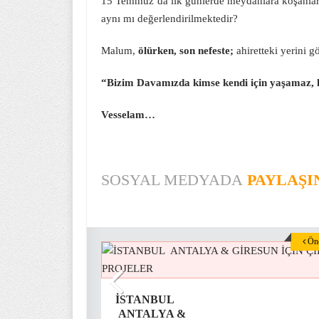
15 Temmuz’da ilk günlerde meydanlara koşanlarla
aynı mı değerlendirilmektedir?
Malum,
ölürken, son nefeste;
ahiretteki yerini 
“Bizim Davamızda kimse kendi için yaşamaz, h
Vesselam…
SOSYAL MEDYADA
PAYLAŞI
Önc
İSTANBUL
ANTALYA &