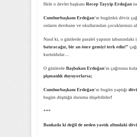
Hele o devlet başkanı
Recep Tayyip Erdoğan
is
Cumhurbaşkanı Erdoğan
’ın bugünkü döviz çağ
onların dershane ve okullarından çocuklarınızı a
Nasıl ki, o günlerde paralel yapının tabanındaki 
batıracağız, bir an önce gemiyi terk edin!”
çağr
kurtuldular…
O günlerde
Başbakan Erdoğan
’ın çağrısına kul
pişmanlık duyuyorlarsa;
Cumhurbaşkanı Erdoğan
’ın bugün yaptığı
dövi
bugün düştüğü duruma düşebilirler
!
***
Bankada ki değil de neden yastık altındaki döv