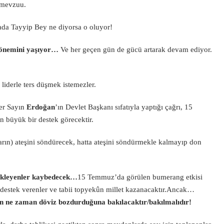
ı mevzuu.
hada Tayyip Bey ne diyorsa o oluyor!
 dönemini yaşıyor…
Ve her geçen gün de gücü artarak devam ediyor.
 liderle ters düşmek istemezler.
der Sayın
Erdoğan
’ın Devlet Başkanı sıfatıyla yaptığı çağrı, 15
 büyük bir destek görecektir.
ların) ateşini söndürecek, hatta ateşini söndürmekle kalmayıp don
stekleyenler kaybedecek…
15 Temmuz’da görülen bumerang etkisi
a destek verenler ve tabii topyekûn millet kazanacaktır.Ancak…
n ne zaman döviz bozdurduğuna bakılacaktır/bakılmalıdır!