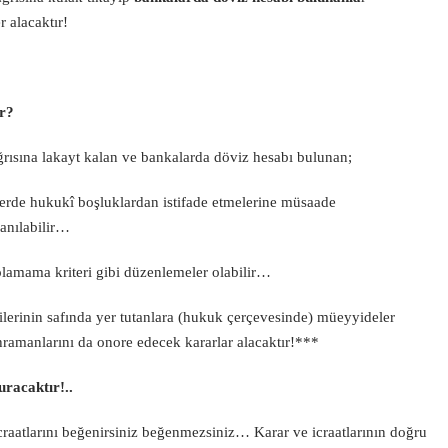
r alacaktır!
ir?
rısına lakayt kalan ve bankalarda döviz hesabı bulunan;
erde hukukî boşluklardan istifade etmelerine müsaade
lanılabilir…
olamama kriteri gibi düzenlemeler olabilir…
bilerinin safında yer tutanlara (hukuk çerçevesinde) müeyyideler
ramanlarını da onore edecek kararlar alacaktır!***
uracaktır!..
icraatlarını beğenirsiniz beğenmezsiniz… Karar ve icraatlarının doğru