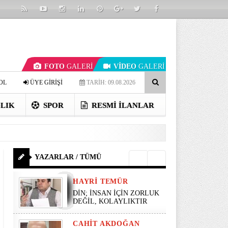
FOTO
GALERİ
VİDEO
GALERİ
OL
ÜYE GİRİŞİ
TARİH: 09.08.2026
LIK
SPOR
RESMI İLANLAR
YAZARLAR / TÜMÜ
HAYRI TEMÜR
DİN; İNSAN İÇİN ZORLUK
DEĞİL, KOLAYLIKTIR
CAHIT AKDOĞAN