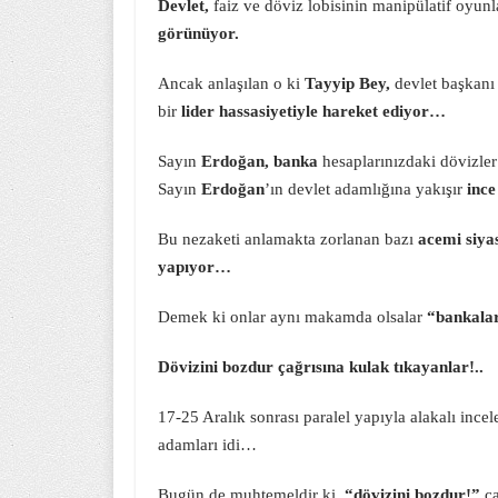
Devlet,
faiz ve döviz lobisinin manipülatif oyunl
görünüyor.
Ancak anlaşılan o ki
Tayyip Bey,
devlet başkanı 
bir
lider hassasiyetiyle hareket ediyor…
Sayın
Erdoğan,
banka
hesaplarınızdaki dövizle
Sayın
Erdoğan
’ın devlet adamlığına yakışır
ince
Bu nezaketi anlamakta zorlanan bazı
acemi siya
yapıyor…
Demek ki onlar aynı makamda olsalar
“bankalar
Dövizini bozdur çağrısına kulak tıkayanlar!..
17-25 Aralık sonrası paralel yapıyla alakalı inc
adamları idi…
Bugün de muhtemeldir ki,
“dövizini bozdur!”
ça