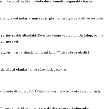
arını bozacak radikal
hukukî düzenlemeler yapmakta kararlı
sıfatıyla
vatandaşlarının zarar görmemesi için
şefkatli ve sorumlu
r
yerine yastık altındaki
dövizlere vurgu yapıyor…
Bu üslup,
belli ki
 bir nezaket.
setçiler
“yastık altında döviz mi kaldı?” diye
sözde eleştiri
da dövizi olanlar”
diye söze başlayacaklar!
elemelerde ilk adres; FETÖ’nün bankası ve o bankada hesabı olan iş
ğrısına kulak tıkayıp
bankalarda döviz hesabı bulunanla
r