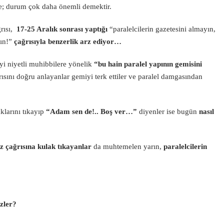
e; durum çok daha önemli demektir.
rısı,
17-25 Aralık sonrası yaptığı
“paralelcilerin gazetesini almayın,
lın!”
çağrısıyla benzerlik arz ediyor…
iyi niyetli muhibbilere yönelik
“bu hain paralel yapının gemisini
ısını doğru anlayanlar gemiyi terk ettiler ve paralel damgasından
aklarını tıkayıp
“Adam sen de!.. Boş ver…”
diyenler ise bugün
nasıl
z çağrısına kulak tıkayanlar
da muhtemelen yarın,
paralelcilerin
izler?