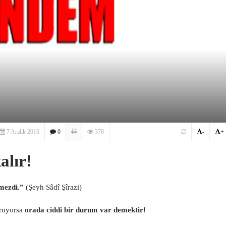
7 Aralık 2016
0
370
-
+
alır!
mezdi.”
(Şeyh Sâdî Şîrazi)
uruyorsa
orada ciddi bir durum var demektir!