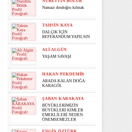
NURETTIN BÖLÜK
Namazı dosdoğru kılmak
TAHSIN KAYA
DALÇIK İÇİN
REFERANDUM YAPILSIN
ALI ALGÜN
YAŞAM SAVAŞI
HAKAN PEKDEMIR
ARADA KALAN DOĞA:
KARAGÖL
ŞABAN KARAKAYA
BÜYÜKLERİMİZİN
BÜYÜKLERİ KİMLER
EMEKLİLERİ NEDEN
ÖNEMSEMEZLER
ENGIN ÖZTÜRK