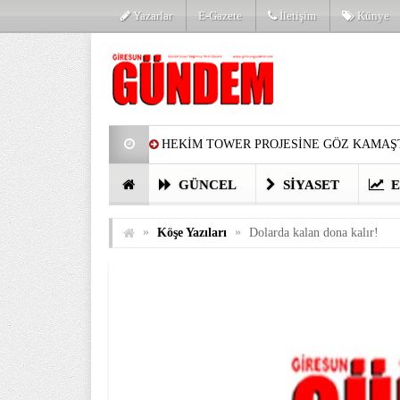
Yazarlar
E-Gazete
İletişim
Künye
HEKİM TOWER PROJESİNE GÖZ KAMAŞT
PARTİ’DE YENİ YÜZLER
HARUN Cİ
GÜNCEL
SIYASET
E
GÖZLERİM DOLDU
ÖNER HEKİM’D
»
»
Köşe Yazıları
Dolarda kalan dona kalır!
BİRİNCİSİ YAPILAN TAMDERE YAPRAKL
KATILIMCILARI COŞTURDU