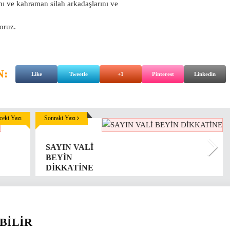
 ve kahraman silah arkadaşlarını ve
oruz.
N:
Like
Tweetle
+1
Pinterest
Linkedin
eki Yazı
Sonraki Yazı
SAYIN VALİ
BEYİN
DİKKATİNE
BİLİR