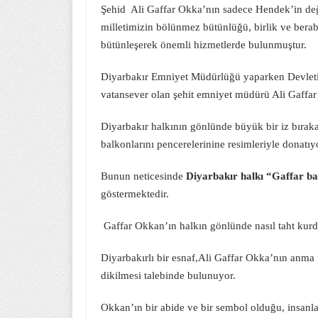
Şehid Ali Gaffar Okka’nın sadece Hendek’in değe
milletimizin bölünmez bütünlüğü, birlik ve berabe
bütünleşerek önemli hizmetlerde bulunmuştur.
Diyarbakır Emniyet Müdürlüğü yaparken Devletin
vatansever olan şehit emniyet müdürü Ali Gaffar 
Diyarbakır halkının gönlünde büyük bir iz bıraka
balkonlarını pencerelerinine resimleriyle donatıy
Bunun neticesinde
Diyarbakır halkı “Gaffar b
göstermektedir.
Gaffar Okkan’ın halkın gönlünde nasıl taht kur
Diyarbakırlı bir esnaf,Ali Gaffar Okka’nın anma 
dikilmesi talebinde bulunuyor.
Okkan’ın bir abide ve bir sembol olduğu, insanla