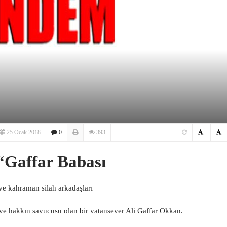
25 Ocak 2018
0
393
-
+
“Gaffar Babası
e kahraman silah arkadaşları
 ve hakkın savucusu olan bir vatansever Ali Gaffar Okkan.