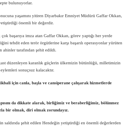
lepte bulunuyorlar.
 sonucuna yaşamını yitiren Diyarbakır Emniyet Müdürü Gaffar Okkan,
tiştirdiği önemli bir değerdir.
k çok başarıya imza atan Gaffar Okkan, görev yaptığı her yerde
ini tehdit eden terör örgütlerine karşı başarılı operasyonlar yürüten
 ahinler tarafından şehit edildi.
st düzenleyen karanlık güçlerin ülkemizin bütünlüğü, milletimizin
 eylemleri sonuçsuz kalacaktır.
tikbali için canla, başla ve cansiperane çalışarak hizmetlerde
ısını da dikkate alarak, birliğimiz ve beraberliğimiz, bölünmez
a bir olmak, diri olmak zorundayız.
 saldırıda şehit edilen Hendeğin yetiştirdiği en önemli değerlerden