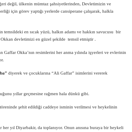
ri değil, ülkenin mümtaz şahsiyetlerinden, Devletimizin ve
rliği için görev yaptığı yerlerde cansiperane çalışarak, halkla
 temsildeki en sıcak yüzü, halkın adamı ve hakkın savucusu bir
Okkan devletimizi en güzel şekilde temsil etmiştir .
n Gaffar Okka’nın resimlerini her anma yılında işyerleri ve evlerinin
or.
aba”
diyerek ve çocuklarına “Ali Gaffar” isimlerini vererek
duğunu yıllar geçmesine rağmen hala dünkü gibi.
töreninde şehit edildiği caddeye isminin verilmesi ve heykelinin
r her yıl Diyarbakir, da toplanıyor. Onun anısına buraya bir heykeli