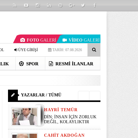
FOTO
GALERİ
VİDEO
GALERİ
OL
ÜYE GİRİŞİ
TARİH: 07.08.2026
LIK
SPOR
RESMI İLANLAR
YAZARLAR / TÜMÜ
HAYRI TEMÜR
DİN; İNSAN İÇİN ZORLUK
DEĞİL, KOLAYLIKTIR
CAHIT AKDOĞAN