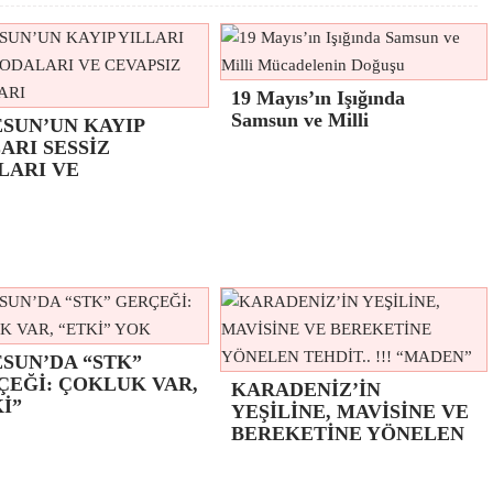
19 Mayıs’ın Işığında
Samsun ve Milli
ESUN’UN KAYIP
ARI SESSİZ
LARI VE
SUN’DA “STK”
ÇEĞİ: ÇOKLUK VAR,
KARADENİZ’İN
İ”
YEŞİLİNE, MAVİSİNE VE
BEREKETİNE YÖNELEN