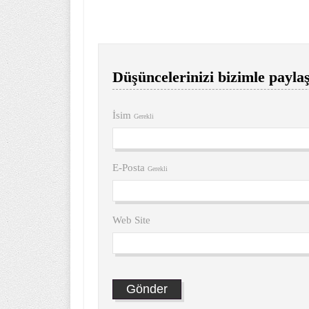
Düşüncelerinizi bizimle paylaş
İsim
Gerekli
E-Posta
Gerekli
Web Site