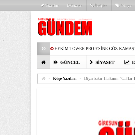
Yazarlar
E-Gazete
İletişim
Künye
HEKİM TOWER PROJESİNE GÖZ KAMAŞT
PARTİ’DE YENİ YÜZLER
HARUN Cİ
GÜNCEL
SIYASET
E
GÖZLERİM DOLDU
ÖNER HEKİM’D
»
»
Köşe Yazıları
Diyarbakır Halkının “Gaffar 
BİRİNCİSİ YAPILAN TAMDERE YAPRAKL
KATILIMCILARI COŞTURDU