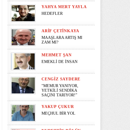
YAHYA MERT YAYLA
HEDEFLER
ARIF ÇETINKAYA
MAAŞLARA ARTIŞ MI
ZAM MI?
MEHMET ŞAN
EMEKLİ DE İNSAN
CENGIZ SAYDERE
“MEMUR YANIYOR,
YETKİLİ SENDİKA
SAÇINI TARIYOR!”
YAKUP ÇUKUR
MEÇHUL BİR YOL