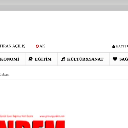
IRAN AÇILIŞ
AK
KAYIT 
Cİ: VİDEOYU GÖRÜNCE
KONOMI
EĞITIM
KÜLTÜR&SANAT
SAĞ
EN DEVRİM GİBİ PROJELER
Babası
I OBASI YAYLA ŞENLİĞİ