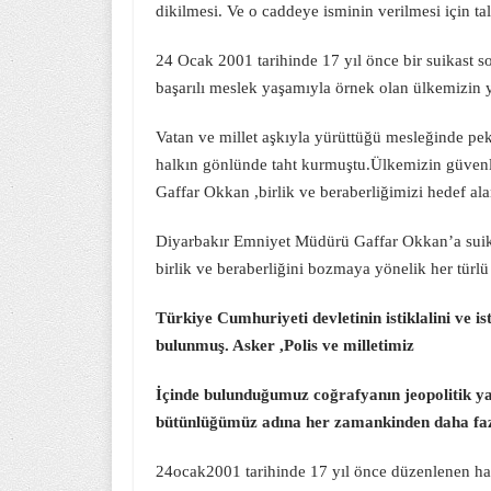
dikilmesi. Ve o caddeye isminin verilmesi için ta
24 Ocak 2001 tarihinde 17 yıl önce bir suikast
başarılı meslek yaşamıyla örnek olan ülkemizin ye
Vatan ve millet aşkıyla yürüttüğü mesleğinde pe
halkın gönlünde taht kurmuştu.Ülkemizin güvenliğ
Gaffar Okkan ,birlik ve beraberliğimizi hedef alan
Diyarbakır Emniyet Müdürü Gaffar Okkan’a suika
birlik ve beraberliğini bozmaya yönelik her türlü
Türkiye Cumhuriyeti devletinin istiklalini ve is
bulunmuş. Asker ,Polis ve milletimiz
İçinde bulunduğumuz coğrafyanın jeopolitik yap
bütünlüğümüz adına her zamankinden daha fazl
24ocak2001 tarihinde 17 yıl önce düzenlenen hain