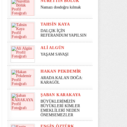
NURETTIN BÖLÜK
Namazı dosdoğru kılmak
TAHSIN KAYA
DALÇIK İÇİN
REFERANDUM YAPILSIN
ALI ALGÜN
YAŞAM SAVAŞI
HAKAN PEKDEMIR
ARADA KALAN DOĞA:
KARAGÖL
ŞABAN KARAKAYA
BÜYÜKLERİMİZİN
BÜYÜKLERİ KİMLER
EMEKLİLERİ NEDEN
ÖNEMSEMEZLER
ENGIN ÖZTÜRK