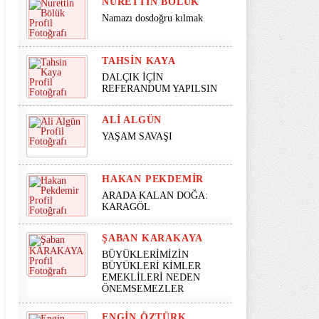
NURETTIN BÖLÜK
Namazı dosdoğru kılmak
TAHSIN KAYA
DALÇIK İÇİN
REFERANDUM YAPILSIN
ALI ALGÜN
YAŞAM SAVAŞI
HAKAN PEKDEMIR
ARADA KALAN DOĞA:
KARAGÖL
ŞABAN KARAKAYA
BÜYÜKLERİMİZİN
BÜYÜKLERİ KİMLER
EMEKLİLERİ NEDEN
ÖNEMSEMEZLER
ENGIN ÖZTÜRK