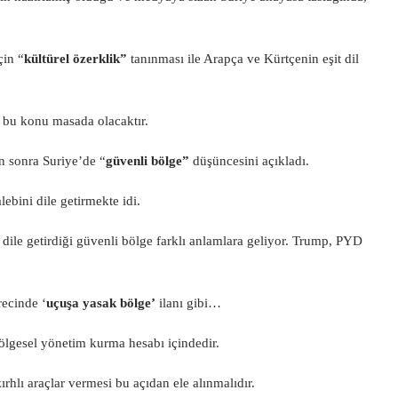
çin “
kültürel özerklik”
tanınması ile Arapça ve Kürtçenin eşit dil
bu konu masada olacaktır.
 sonra Suriye’de “
güvenli bölge”
düşüncesini açıkladı.
ebini dile getirmekte idi.
dile getirdiği güvenli bölge farklı anlamlara geliyor. Trump, PYD
ecinde ‘
uçuşa yasak bölge’
ilanı gibi…
lgesel yönetim kurma hesabı içindedir.
hlı araçlar vermesi bu açıdan ele alınmalıdır.