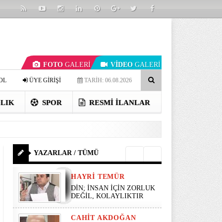
FOTO
GALERİ
VİDEO
GALERİ
OL
ÜYE GİRİŞİ
TARİH: 06.08.2026
LIK
SPOR
RESMI İLANLAR
YAZARLAR / TÜMÜ
HAYRI TEMÜR
DİN; İNSAN İÇİN ZORLUK
DEĞİL, KOLAYLIKTIR
CAHIT AKDOĞAN