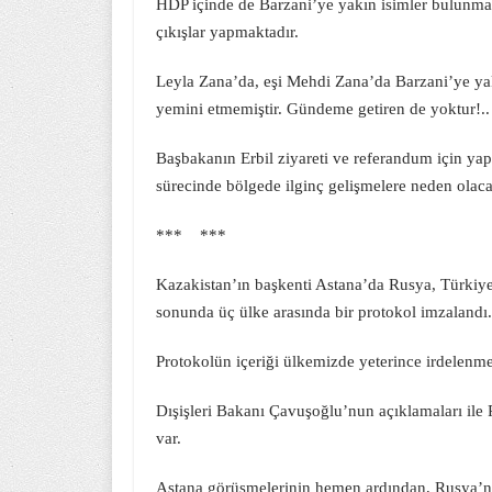
HDP içinde de Barzani’ye yakın isimler bulunmakt
çıkışlar yapmaktadır.
Leyla Zana’da, eşi Mehdi Zana’da Barzani’ye ya
yemini etmemiştir. Gündeme getiren de yoktur!..
Başbakanın Erbil ziyareti ve referandum için ya
sürecinde bölgede ilginç gelişmelere neden olac
*** ***
Kazakistan’ın başkenti Astana’da Rusya, Türkiye
sonunda üç ülke arasında bir protokol imzalandı.
Protokolün içeriği ülkemizde yeterince irdelenme
Dışişleri Bakanı Çavuşoğlu’nun açıklamaları ile 
var.
Astana görüşmelerinin hemen ardından, Rusya’nı