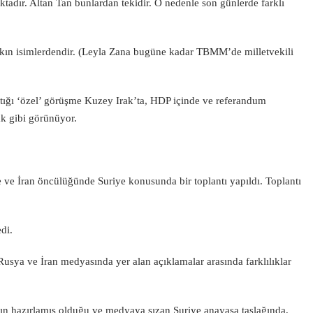
adır. Altan Tan bunlardan tekidir. O nedenle son günlerde farklı
kın isimlerdendir. (Leyla Zana bugüne kadar TBMM’de milletvekili
ptığı ‘özel’ görüşme Kuzey Irak’ta, HDP içinde ve referandum
ak gibi görünüyor.
 ve İran öncülüğünde Suriye konusunda bir toplantı yapıldı. Toplantı
di.
Rusya ve İran medyasında yer alan açıklamalar arasında farklılıklar
n hazırlamış olduğu ve medyaya sızan Suriye anayasa taslağında,