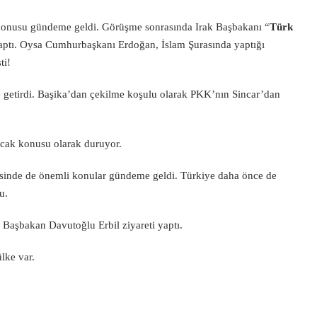
 konusu gündeme geldi. Görüşme sonrasında Irak Başbakanı “
Türk
aptı. Oysa Cumhurbaşkanı Erdoğan, İslam Şurasında yaptığı
ti!
getirdi. Başika’dan çekilme koşulu olarak PKK’nın Sincar’dan
cak konusu olarak duruyor.
mesinde de önemli konular gündeme geldi. Türkiye daha önce de
u.
Başbakan Davutoğlu Erbil ziyareti yaptı.
lke var.