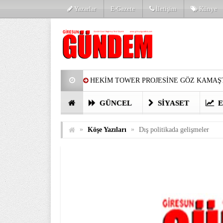
Yazarlar
E-Gazete
İletişim
Künye
HEKİM TOWER PROJESİNE GÖZ KAMAŞT
PARTİ’DE YENİ YÜZLER
HARUN Cİ
GÜNCEL
SIYASET
E
GÖZLERİM DOLDU
ÖNER HEKİM’D
»
»
Köşe Yazıları
Dış politikada gelişmeler
BİRİNCİSİ YAPILAN TAMDERE YAPRAKL
KATILIMCILARI COŞTURDU