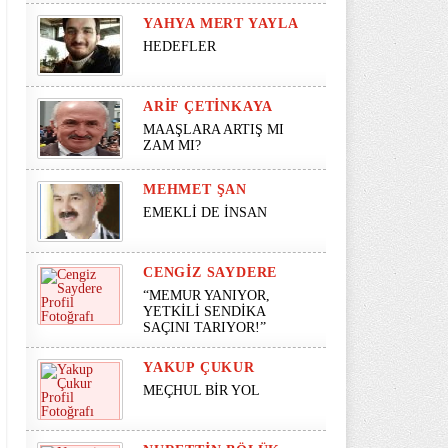
YAHYA MERT YAYLA
HEDEFLER
ARIF ÇETINKAYA
MAAŞLARA ARTIŞ MI
ZAM MI?
MEHMET ŞAN
EMEKLİ DE İNSAN
CENGIZ SAYDERE
“MEMUR YANIYOR,
YETKİLİ SENDİKA
SAÇINI TARIYOR!”
YAKUP ÇUKUR
MEÇHUL BİR YOL