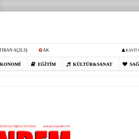
IRAN AÇILIŞ
AK
KAYIT 
Cİ: VİDEOYU GÖRÜNCE
KONOMI
EĞITIM
KÜLTÜR&SANAT
SAĞ
EN DEVRİM GİBİ PROJELER
I OBASI YAYLA ŞENLİĞİ