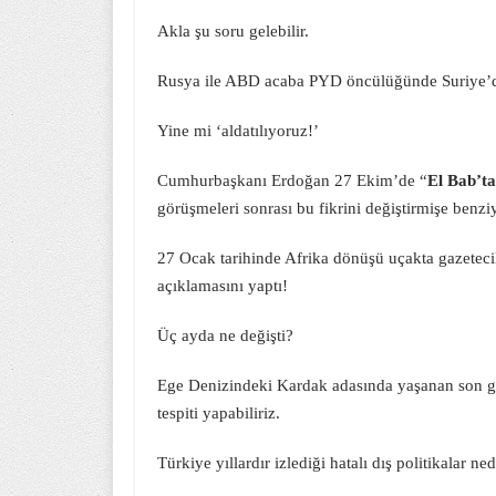
Akla şu soru gelebilir.
Rusya ile ABD acaba PYD öncülüğünde Suriye’de
Yine mi ‘aldatılıyoruz!’
Cumhurbaşkanı Erdoğan 27 Ekim’de “
El Bab’t
görüşmeleri sonrası bu fikrini değiştirmişe benzi
27 Ocak tarihinde Afrika dönüşü uçakta gazetecil
açıklamasını yaptı!
Üç ayda ne değişti?
Ege Denizindeki Kardak adasında yaşanan son gel
tespiti yapabiliriz.
Türkiye yıllardır izlediği hatalı dış politikalar n