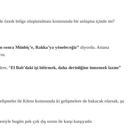
 özerk bölge oluşturulması konusunda bir anlaşma içinde mi?
an sonra Münbiç’e, Rakka’ya yöneleceğiz”
diyordu. Astana
yor.
ere, “
El Bab’daki işi bitirmek, daha derinliğine inmemek lazım”
işmeler ile Kıbrıs konusunda ki gelişmelere de bakacak olursak, şu
edeniyle bugün pek çok dış sorun ile karşı karşıyadır.