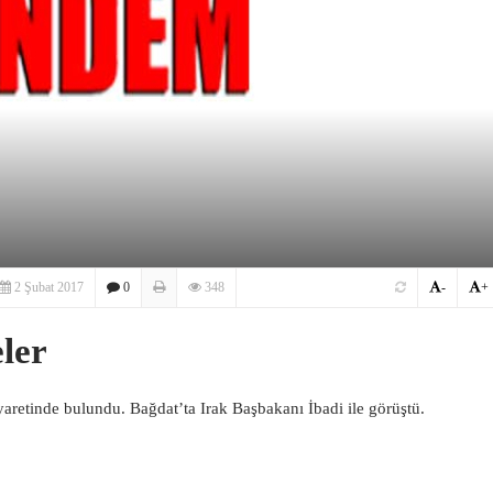
2 Şubat 2017
0
348
-
+
eler
yaretinde bulundu. Bağdat’ta Irak Başbakanı İbadi ile görüştü.