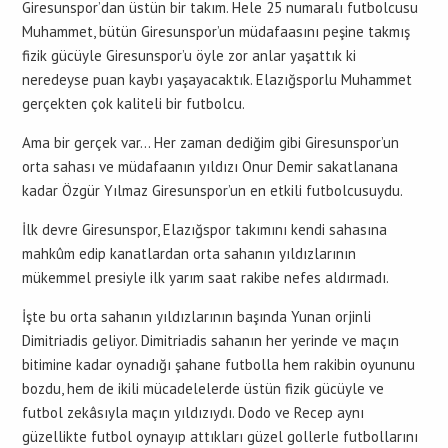
Giresunspor’dan üstün bir takım. Hele 25 numaralı futbolcusu
Muhammet, bütün Giresunspor’un müdafaasını peşine takmış
fizik gücüyle Giresunspor’u öyle zor anlar yaşattık ki
neredeyse puan kaybı yaşayacaktık. Elazığsporlu Muhammet
gerçekten çok kaliteli bir futbolcu.
Ama bir gerçek var… Her zaman dediğim gibi Giresunspor’un
orta sahası ve müdafaanın yıldızı Onur Demir sakatlanana
kadar Özgür Yılmaz Giresunspor’un en etkili futbolcusuydu.
İlk devre Giresunspor, Elazığspor takımını kendi sahasına
mahkûm edip kanatlardan orta sahanın yıldızlarının
mükemmel presiyle ilk yarım saat rakibe nefes aldırmadı.
İşte bu orta sahanın yıldızlarının başında Yunan orjinli
Dimitriadis geliyor. Dimitriadis sahanın her yerinde ve maçın
bitimine kadar oynadığı şahane futbolla hem rakibin oyununu
bozdu, hem de ikili mücadelelerde üstün fizik gücüyle ve
futbol zekâsıyla maçın yıldızıydı. Dodo ve Recep aynı
güzellikte futbol oynayıp attıkları güzel gollerle futbollarını