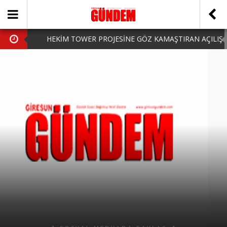
HEKİM TOWER PROJESİNE GÖZ KAMAŞTIRAN AÇILIŞ
AK PARTİ’DE YENİ YÜZLER
iPhone Arka Cam Değişimi ile Cihazınızı Koruyun
Hafta Sonu Şanlıurfa Çıkışlı Turlar Alternatifleri
HARUN CİCİ: VİDEOYU GÖRÜNCE GÖZLERİM DOLDU