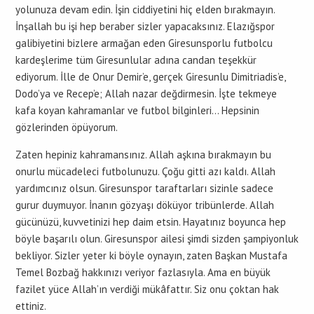
yolunuza devam edin. İşin ciddiyetini hiç elden bırakmayın.
İnşallah bu işi hep beraber sizler yapacaksınız. Elazığspor
galibiyetini bizlere armağan eden Giresunsporlu futbolcu
kardeşlerime tüm Giresunlular adına candan teşekkür
ediyorum. İlle de Onur Demir’e, gerçek Giresunlu Dimitriadis’e,
Dodo’ya ve Recep’e; Allah nazar değdirmesin. İşte tekmeye
kafa koyan kahramanlar ve futbol bilginleri… Hepsinin
gözlerinden öpüyorum.
Zaten hepiniz kahramansınız. Allah aşkına bırakmayın bu
onurlu mücadeleci futbolunuzu. Çoğu gitti azı kaldı. Allah
yardımcınız olsun. Giresunspor taraftarları sizinle sadece
gurur duymuyor. İnanın gözyaşı döküyor tribünlerde. Allah
gücünüzü, kuvvetinizi hep daim etsin. Hayatınız boyunca hep
böyle başarılı olun. Giresunspor ailesi şimdi sizden şampiyonluk
bekliyor. Sizler yeter ki böyle oynayın, zaten Başkan Mustafa
Temel Bozbağ hakkınızı veriyor fazlasıyla. Ama en büyük
fazilet yüce Allah’ın verdiği mükâfattır. Siz onu çoktan hak
ettiniz.