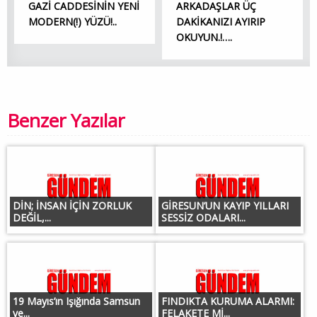
GAZİ CADDESİNİN YENİ
ARKADAŞLAR ÜÇ
MODERN(!) YÜZÜ!..
DAKİKANIZI AYIRIP
OKUYUN.!….
Benzer Yazılar
DİN; İNSAN İÇİN ZORLUK
GİRESUN’UN KAYIP YILLARI
DEĞİL,...
SESSİZ ODALARI...
19 Mayıs’ın Işığında Samsun
FINDIKTA KURUMA ALARMI:
ve...
FELAKETE Mİ...