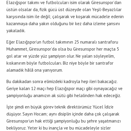
Elazığspor takımı ve futbolcuları isim olarak Giresunspor’dan
üstün olsalar da, fizik gücü üst düzeyde olan Yeşil-Beyazlılar
karşısında isim ile değil; çalışarak ve koşarak mücadele edenin
kazanmaya daha yakın olduğunu bir kez daha izleme şansını
yakaladık.
Eğer Elazığspor’un futbol takımının 25 numaralı santraforu
Muhammet, Giresunspor’da olsa bu Giresunspor her maçta 5
gol atar ve yüzde yüz şampiyon olur. Ne yalan söyleyelim,
kıskanırım böyle futbolcuları. Biz niye böyle bir santrafor
alamadık hâlâ ona yanıyorum.
Bu dakikadan sonra elimizdeki kadroyla hep ileri bakacağız.
Geriye kalan 12 maçı hep Elazığspor maçı gibi oynayacağız ve
şampiyonluğu anamızın ak sütü gibi helalinden hak edeceğiz.
İşte şimdi en büyük görev teknik direktörümüz Yücel İdiz’e
düşüyor. Sayın Hocam; aynı disiplin içinde daha çok çalışarak
Giresunspor’un hak ettiği şampiyonluğu bu şehre yaşatmanızı
bekliyoruz. Yeter ki bu inançla ve bu mücadeleyle sizler