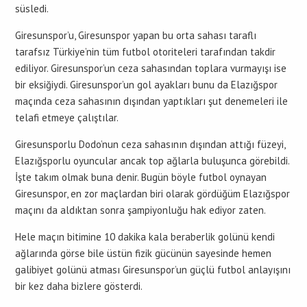
süsledi.
Giresunspor’u, Giresunspor yapan bu orta sahası taraflı
tarafsız Türkiye’nin tüm futbol otoriteleri tarafından takdir
ediliyor. Giresunspor’un ceza sahasından toplara vurmayışı ise
bir eksiğiydi. Giresunspor’un gol ayakları bunu da Elazığspor
maçında ceza sahasının dışından yaptıkları şut denemeleri ile
telafi etmeye çalıştılar.
Giresunsporlu Dodo’nun ceza sahasının dışından attığı füzeyi,
Elazığsporlu oyuncular ancak top ağlarla buluşunca görebildi.
İşte takım olmak buna denir. Bugün böyle futbol oynayan
Giresunspor, en zor maçlardan biri olarak gördüğüm Elazığspor
maçını da aldıktan sonra şampiyonluğu hak ediyor zaten.
Hele maçın bitimine 10 dakika kala beraberlik golünü kendi
ağlarında görse bile üstün fizik gücünün sayesinde hemen
galibiyet golünü atması Giresunspor’un güçlü futbol anlayışını
bir kez daha bizlere gösterdi.