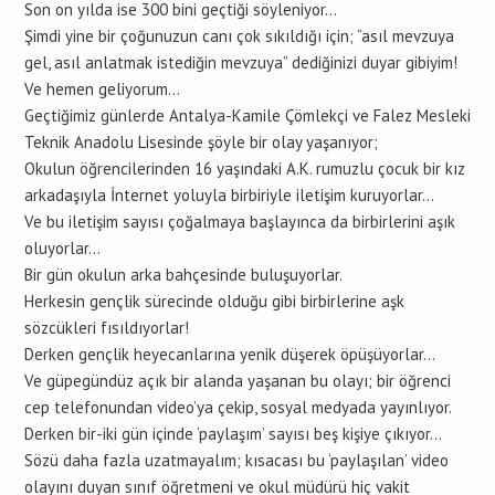
Son on yılda ise 300 bini geçtiği söyleniyor…
Şimdi yine bir çoğunuzun canı çok sıkıldığı için; “asıl mevzuya
gel, asıl anlatmak istediğin mevzuya” dediğinizi duyar gibiyim!
Ve hemen geliyorum…
Geçtiğimiz günlerde Antalya-Kamile Çömlekçi ve Falez Mesleki
Teknik Anadolu Lisesinde şöyle bir olay yaşanıyor;
Okulun öğrencilerinden 16 yaşındaki A.K. rumuzlu çocuk bir kız
arkadaşıyla İnternet yoluyla birbiriyle iletişim kuruyorlar…
Ve bu iletişim sayısı çoğalmaya başlayınca da birbirlerini aşık
oluyorlar…
Bir gün okulun arka bahçesinde buluşuyorlar.
Herkesin gençlik sürecinde olduğu gibi birbirlerine aşk
sözcükleri fısıldıyorlar!
Derken gençlik heyecanlarına yenik düşerek öpüşüyorlar…
Ve güpegündüz açık bir alanda yaşanan bu olayı; bir öğrenci
cep telefonundan video’ya çekip, sosyal medyada yayınlıyor.
Derken bir-iki gün içinde ‘paylaşım’ sayısı beş kişiye çıkıyor…
Sözü daha fazla uzatmayalım; kısacası bu ‘paylaşılan’ video
olayını duyan sınıf öğretmeni ve okul müdürü hiç vakit