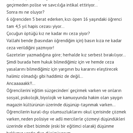
geçirmeden polise ve savcılığa intikal ettiriyor…
Sonra mı ne oluyor?
6 öğrenciden 5 berat ederken, kızı öpen 16 yaşındaki öğrenci
tam 4,5 yıl hapis cezası yiyor…
Çocuğun öptüğü kız ne kadar mı ceza yiyor?
Vallahi bende (basından öğrendiğim için) basın kıza ne kadar
ceza verildiğini yazmıyor!
Gazeteler yazmadığına göre; herhalde kız serbest bırakılıyor…
Şimdi burada hem hukuk bilmediğimiz için ve hemde ceza
yasalarını bilmediğimiz için yargının bu kararını eleştirecek
halimiz olmadığı gibi haddimiz de değil…
Ancaaaaakk!!…
Öğrencilerini ‘eğitim süzgecinden’ geçirmek varken ve onların
sosyal, psikolojik, biyolojik ve kamuoyunda hakim olan yaygın
magazin kültürünün üzerinde düşünüp-taşınmak varken…
Öğrencilerin kural-dışı olumsuzluklarını okul içerisinde çözmek
varken, neden polisiye ve adli mercilerle çözmeyi düşündükleri
üzerinde elbet bizimde (eski bir eğitimci olarak) düşünme