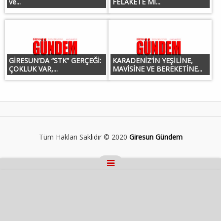
ve...
FELAKETE Mİ...
GİRESUN’DA “STK” GERÇEĞİ:
KARADENİZ’İN YEŞİLİNE,
ÇOKLUK VAR,...
MAVİSİNE VE BEREKETİNE...
Tüm Hakları Saklıdır © 2020
Giresun Gündem
Masaüstü Görünümüne Geç