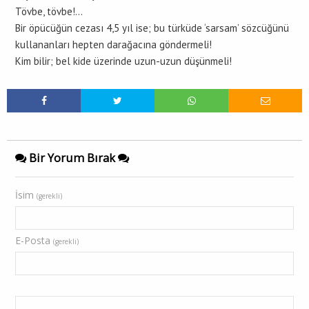
Tövbe, tövbe!…
Bir öpücüğün cezası 4,5 yıl ise; bu türküde ‘sarsam’ sözcüğünü
kullananları hepten darağacına göndermeli!
Kim bilir; bel kide üzerinde uzun-uzun düşünmeli!
Bir Yorum Bırak
İsim
(gerekli)
E-Posta
(gerekli)