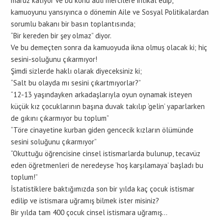
maruz kalıyor ve bu konu adli mercilere intikal edip,
kamuoyunu yansıyınca o dönemin Aile ve Sosyal Politikalardan
sorumlu bakanı bir basın toplantısında;
“Bir kereden bir şey olmaz” diyor.
Ve bu demeçten sonra da kamuoyuda ikna olmuş olacak ki; hiç
sesini-soluğunu çıkarmıyor!
Şimdi sizlerde haklı olarak diyeceksiniz ki;
“Salt bu olayda mı sesini çıkartmıyorlar?”
“12-13 yaşındayken arkadaşlarıyla oyun oynamak isteyen
küçük kız çocuklarının başına duvak takılıp ‘gelin’ yaparlarken
de gıkını çıkarmıyor bu toplum”
“Töre cinayetine kurban giden gencecik kızların ölümünde
sesini soluğunu çıkarmıyor”
“Okuttuğu öğrencisine cinsel istismarlarda bulunup, tecavüz
eden öğretmenleri de neredeyse ‘hoş karşılamaya’ başladı bu
toplum!”
İstatistiklere baktığımızda son bir yılda kaç çocuk istismar
edilip ve istismara uğramış bilmek ister misiniz?
Bir yılda tam 400 çocuk cinsel istismara uğramış…