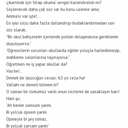
çıkartmak için ‘kitap okuma’ sevgisi kazandıralım mı?
Söylenecek daha çok söz var bu konu üzerine ama;
Amma’sı var işte!…
En iyisi sözü daha fazla dallandırıp-budaklandırmadan son
söz olarak;
“Bir okul bahçesinin içerisinde polisin dolaşmasına gereksinim
duyuluyorsa;”
“Öğrencilerin sorunları okullarda eğitim yoluyla halledilmeyip,
mahkeme salonlarına taşınıyorsa;”
Öğretmen ne iş yapar okullar da?
Vay be!…
Demek bir öpücüğün cezası 4,5 yıl ceza ha!
Vallahi ne demeli bilmem ki?
O zaman bir türkümüz vardı onun sözlerini de yasaklayın barı!
Hani şu;
“Ah benim sömsöm yarim,
Bi yolcuk öpsem yarim.
Öpmeyle bi şey olmaz,
Bi yolcuk sarsam yarim”