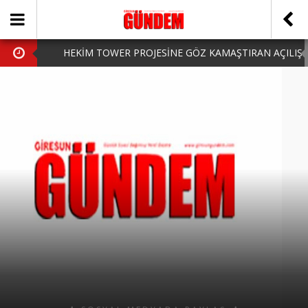
HEKİM TOWER PROJESİNE GÖZ KAMAŞTIRAN AÇILIŞ
AK PARTİ’DE YENİ YÜZLER
iPhone Arka Cam Değişimi ile Cihazınızı Koruyun
Hafta Sonu Şanlıurfa Çıkışlı Turlar Alternatifleri
HARUN CİCİ: VİDEOYU GÖRÜNCE GÖZLERİM DOLDU