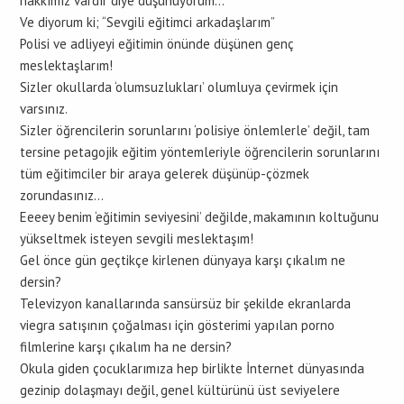
hakkımız vardır diye düşünüyorum…
Ve diyorum ki; “Sevgili eğitimci arkadaşlarım”
Polisi ve adliyeyi eğitimin önünde düşünen genç
meslektaşlarım!
Sizler okullarda ‘olumsuzlukları’ olumluya çevirmek için
varsınız.
Sizler öğrencilerin sorunlarını ‘polisiye önlemlerle’ değil, tam
tersine petagojik eğitim yöntemleriyle öğrencilerin sorunlarını
tüm eğitimciler bir araya gelerek düşünüp-çözmek
zorundasınız…
Eeeey benim ‘eğitimin seviyesini’ değilde, makamının koltuğunu
yükseltmek isteyen sevgili meslektaşım!
Gel önce gün geçtikçe kirlenen dünyaya karşı çıkalım ne
dersin?
Televizyon kanallarında sansürsüz bir şekilde ekranlarda
viegra satışının çoğalması için gösterimi yapılan porno
filmlerine karşı çıkalım ha ne dersin?
Okula giden çocuklarımıza hep birlikte İnternet dünyasında
gezinip dolaşmayı değil, genel kültürünü üst seviyelere