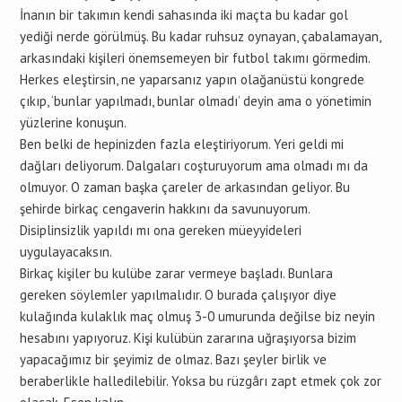
İnanın bir takımın kendi sahasında iki maçta bu kadar gol
yediği nerde görülmüş. Bu kadar ruhsuz oynayan, çabalamayan,
arkasındaki kişileri önemsemeyen bir futbol takımı görmedim.
Herkes eleştirsin, ne yaparsanız yapın olağanüstü kongrede
çıkıp, ‘bunlar yapılmadı, bunlar olmadı’ deyin ama o yönetimin
yüzlerine konuşun.
Ben belki de hepinizden fazla eleştiriyorum. Yeri geldi mi
dağları deliyorum. Dalgaları coşturuyorum ama olmadı mı da
olmuyor. O zaman başka çareler de arkasından geliyor. Bu
şehirde birkaç cengaverin hakkını da savunuyorum.
Disiplinsizlik yapıldı mı ona gereken müeyyideleri
uygulayacaksın.
Birkaç kişiler bu kulübe zarar vermeye başladı. Bunlara
gereken söylemler yapılmalıdır. O burada çalışıyor diye
kulağında kulaklık maç olmuş 3-0 umurunda değilse biz neyin
hesabını yapıyoruz. Kişi kulübün zararına uğraşıyorsa bizim
yapacağımız bir şeyimiz de olmaz. Bazı şeyler birlik ve
beraberlikle halledilebilir. Yoksa bu rüzgârı zapt etmek çok zor