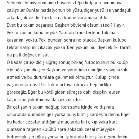
Sebebini bilmiyorum ama başarısızlığın kulpunu oynamaya
çalıştılar. Bunlar madalyonun bir yüzü, diğer yüzü ise yandaşlık
arkadaşlık ve dostlukların arkadan vurulması oldu.
Evet bu takım başarısız. Başkan böylemi olsun istedi? Hayır.
Peki o zaman konu neydi? Yapılan transferlerin takıma
kazanımı yoktu. Peki bundan sonra ne olacak. Başkan kulübe
tekrar sahip mi çıkacak yoksa ‘ben yokum mu’ diyecek. İki tarafı
da pisli değnek misali.
O kadar çalış- didiş, uğraş sonuç birkaç futbolcunun bu kulüp
için uğraşan didişen Başkan ve yönetimin emeğine saygısızlık
etmesi ve bu durumlara gelinmesi olmuştur. Kulüp içinde
yaşananlar nasıl bir tablo ortaya çıkacak hep birlikte
göreceğiz. Eğer bu kötü giden süreçte dahi disiplini elden
kaçırırsan yakalaması da çok zor olur.
Bir çalışanın takım mağlup iken saha içinde ve dışında
umurunda olmadan geziyorsa bu iş bitmiş kardeşim derim. Eğer
bu kadar cezalar aldığımız maçlarda biri çıkıp yaka kartı
olmasına rağmen kulübü zora sokacak cezai müeyyide
bulunmak için uğraşıyorsa bu iş burada bitmiş kardeşim derim.