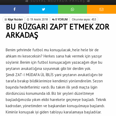
SOSYAL MEDYADA PAYLAŞ
Köşe Yazıları
19 Aralık 2018
0 YORUM
Okunma sayısı: 453
BU RÜZGARI ZAPT ETMEK ZOR
ARKADAŞ
Benim şehrimde futbol mu konuşulacak, hele hele bir de
ahkam mı keseceksin? Herkes sana hak vermek için yazışır
söylenir. Benim için futbol konuşacağım yazacağım diye bu
şeytanın avukatlığına soyunmak gibi bir derdim yok.
Şimdi ZAT-I MÜDAFA ÜL İBLİS yani şeytanın avukatlığını bir
tarafa bırakıp bildiklerimize kendimizi yönlendirelim. Sezon
başında hedeflerimiz vardı. Bu takım ilk yedi maçta ligin
dördüncüsü konumunda idi. Biz bir şeyleri düzeltmeye
başladığımızda yıkım ekibi harekete geçmeye başladı. Teknik
kadrodan, yönetimden ve başkandan konuşulmaya başlandı.
Kiminle konuşsak iyi giden tabloyu karalamaya başladılar.