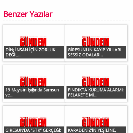
Benzer Yazılar
DİN; İNSAN İÇİN ZORLUK
GİRESUN’UN KAYIP YILLARI
DEĞİL,...
SESSİZ ODALARI...
19 Mayıs’ın Işığında Samsun
FINDIKTA KURUMA ALARMI:
ve...
FELAKETE Mİ...
GİRESUN’DA “STK” GERÇEĞİ:
KARADENİZ’İN YEŞİLİNE,