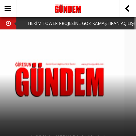
HEKİM TOWER PROJESİNE GÖZ KAMAŞTIRAN AÇILIŞ
AK PARTİ’DE YENİ YÜZLER
iPhone Arka Cam Değişimi ile Cihazınızı Koruyun
Hafta Sonu Şanlıurfa Çıkışlı Turlar Alternatifleri
HARUN CİCİ: VİDEOYU GÖRÜNCE GÖZLERİM DOLDU