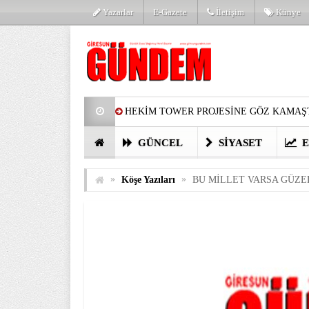
Yazarlar
E-Gazete
İletişim
Künye
HEKİM TOWER PROJESİNE GÖZ KAMAŞT
PARTİ’DE YENİ YÜZLER
HARUN Cİ
GÜNCEL
SIYASET
E
GÖZLERİM DOLDU
ÖNER HEKİM’D
»
»
Köşe Yazıları
BU MİLLET VARSA GÜZE
BİRİNCİSİ YAPILAN TAMDERE YAPRAKL
KATILIMCILARI COŞTURDU