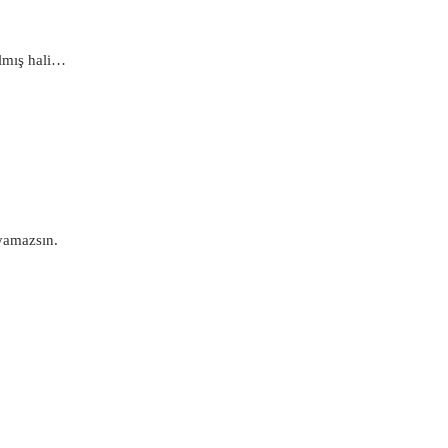
ılmış hali…
ayamazsın.