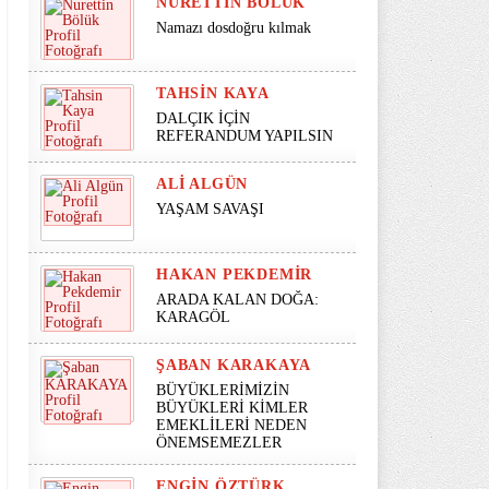
NURETTIN BÖLÜK
Namazı dosdoğru kılmak
TAHSIN KAYA
DALÇIK İÇİN
REFERANDUM YAPILSIN
ALI ALGÜN
YAŞAM SAVAŞI
HAKAN PEKDEMIR
ARADA KALAN DOĞA:
KARAGÖL
ŞABAN KARAKAYA
BÜYÜKLERİMİZİN
BÜYÜKLERİ KİMLER
EMEKLİLERİ NEDEN
ÖNEMSEMEZLER
ENGIN ÖZTÜRK