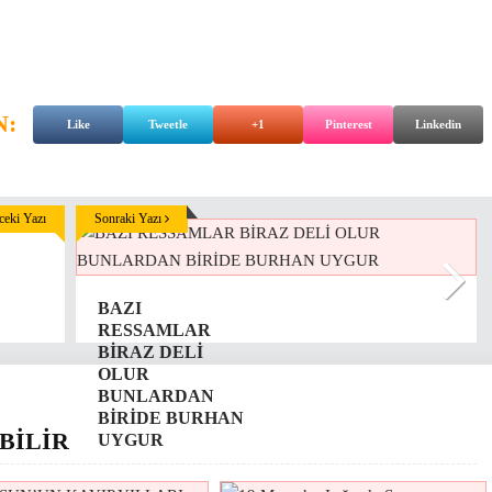
N:
Like
Tweetle
+1
Pinterest
Linkedin
eki Yazı
Sonraki Yazı
BAZI
RESSAMLAR
BİRAZ DELİ
OLUR
BUNLARDAN
BİRİDE BURHAN
BİLİR
UYGUR