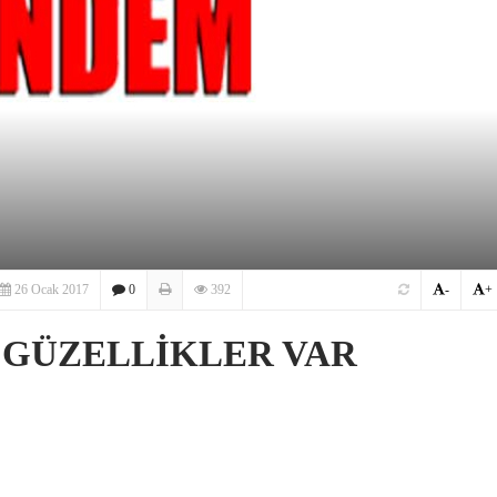
26 Ocak 2017
0
392
-
+
 GÜZELLİKLER VAR