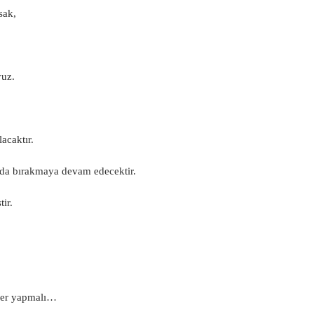
sak,
yuz.
acaktır.
ında bırakmaya devam edecektir.
ir.
işler yapmalı…