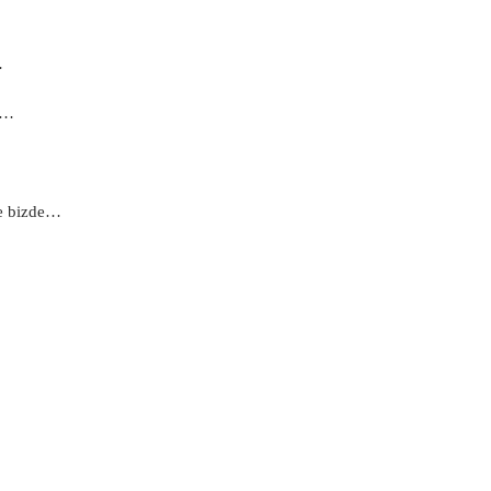
…
e…
me bizde…