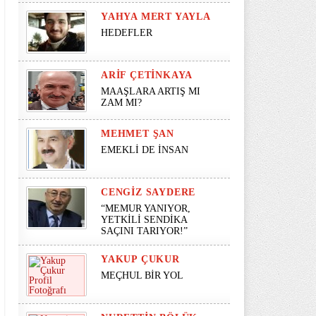
YAHYA MERT YAYLA
HEDEFLER
ARIF ÇETINKAYA
MAAŞLARA ARTIŞ MI
ZAM MI?
MEHMET ŞAN
EMEKLİ DE İNSAN
CENGIZ SAYDERE
“MEMUR YANIYOR,
YETKİLİ SENDİKA
SAÇINI TARIYOR!”
YAKUP ÇUKUR
MEÇHUL BİR YOL