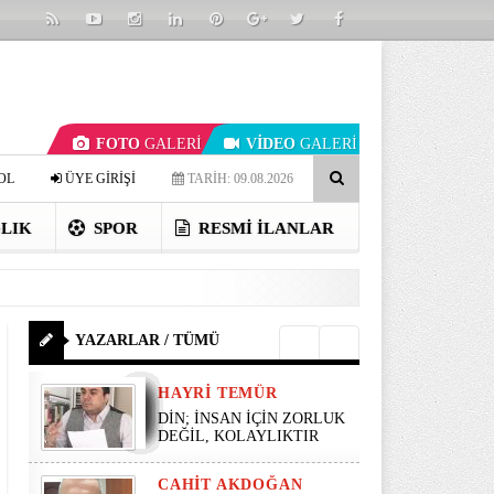
FOTO
GALERİ
VİDEO
GALERİ
OL
ÜYE GİRİŞİ
TARİH: 09.08.2026
LIK
SPOR
RESMI İLANLAR
YAZARLAR / TÜMÜ
HAYRI TEMÜR
DİN; İNSAN İÇİN ZORLUK
DEĞİL, KOLAYLIKTIR
CAHIT AKDOĞAN