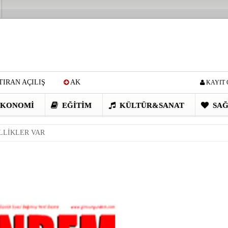
IRAN AÇILIŞ
AK
KAYIT 
Cİ: VİDEOYU GÖRÜNCE
KONOMI
EĞITIM
KÜLTÜR&SANAT
SAĞ
EN DEVRİM GİBİ PROJELER
LLİKLER VAR
I OBASI YAYLA ŞENLİĞİ