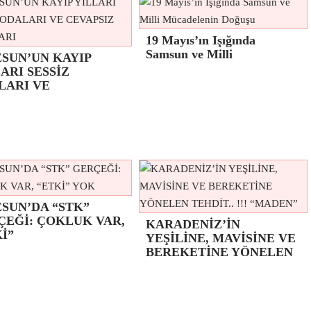
19 Mayıs’ın Işığında
Samsun ve Milli
ESUN’UN KAYIP
ARI SESSİZ
LARI VE
SUN’DA “STK”
ÇEĞİ: ÇOKLUK VAR,
KARADENİZ’İN
İ”
YEŞİLİNE, MAVİSİNE VE
BEREKETİNE YÖNELEN