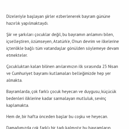
Dizeleriyle başlayan şiirler ezberlenerek bayram gününe
hazırlık yapılmaktaydı.
Şiir ve şarkıları çocuklar değil, bu bayramın anlamını bilen,
içselleştiren, özümseyen, Atatürk’e, O’nun devrim ve ilkelerine
içtenlikle bağlı tüm vatandaşlar gönülden söylemeye devam
etmekteler.
Çocukluktan kalan bilinen anılarımızın ilk sırasında 23 Nisan
ve Cumhuriyet bayramı kutlamaları belleğimizde hep yer
almakta.
Bayramlarda, çok farklı çocuk heyecan ve duygusu, küçücük
bedenleri iliklerine kadar sarmalayan mutluluk, sevinç
kaplamakta.
Hem de, bir hafta önceden başlar bu coşku ve heyecan.
Damağımızda çok farklı bir tadı kalmıştır bu bayramların.