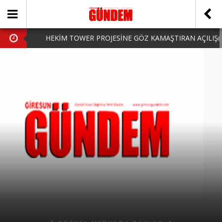
HEKİM TOWER PROJESİNE GÖZ KAMAŞTIRAN AÇILIŞ
AK PARTİ’DE YENİ YÜZLER
iPhone Arka Cam Değişimi ile Cihazınızı Koruyun
Hafta Sonu Şanlıurfa Çıkışlı Turlar Alternatifleri
HARUN CİCİ: VİDEOYU GÖRÜNCE GÖZLERİM DOLDU