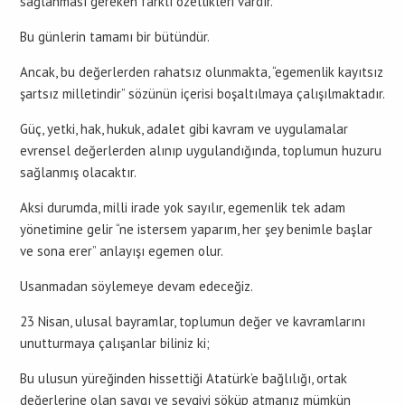
sağlanması gereken farklı özellikleri vardır.
Bu günlerin tamamı bir bütündür.
Ancak, bu değerlerden rahatsız olunmakta, “egemenlik kayıtsız
şartsız milletindir” sözünün içerisi boşaltılmaya çalışılmaktadır.
Güç, yetki, hak, hukuk, adalet gibi kavram ve uygulamalar
evrensel değerlerden alınıp uygulandığında, toplumun huzuru
sağlanmış olacaktır.
Aksi durumda, milli irade yok sayılır, egemenlik tek adam
yönetimine gelir “ne istersem yaparım, her şey benimle başlar
ve sona erer” anlayışı egemen olur.
Usanmadan söylemeye devam edeceğiz.
23 Nisan, ulusal bayramlar, toplumun değer ve kavramlarını
unutturmaya çalışanlar biliniz ki;
Bu ulusun yüreğinden hissettiği Atatürk’e bağlılığı, ortak
değerlerine olan saygı ve sevgiyi söküp atmanız mümkün