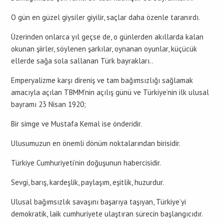
O gün en güzel giysiler giyilir, saçlar daha özenle taranırdı.
Üzerinden onlarca yıl geçse de, o günlerden akıllarda kalan
okunan şiirler, söylenen şarkılar, oynanan oyunlar, küçücük
ellerde sağa sola sallanan Türk bayrakları..
Emperyalizme karşı direniş ve tam bağımsızlığı sağlamak
amacıyla açılan TBMM’nin açılış günü ve Türkiye’nin ilk ulusal
bayramı 23 Nisan 1920;
Bir simge ve Mustafa Kemal ise önderidir.
Ulusumuzun en önemli dönüm noktalarından birisidir.
Türkiye Cumhuriyeti’nin doğuşunun habercisidir.
Sevgi, barış, kardeşlik, paylaşım, eşitlik, huzurdur.
Ulusal bağımsızlık savaşını başarıya taşıyan, Türkiye’yi
demokratik, laik cumhuriyete ulaştıran sürecin başlangıcıdır.