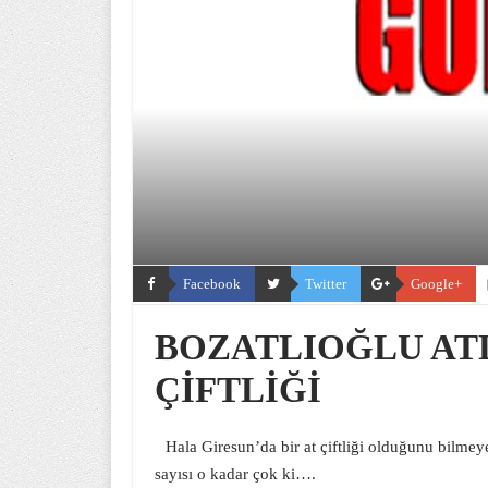
Facebook
Twitter
Google+
BOZATLIOĞLU ATL
ÇİFTLİĞİ
Hala Giresun’da bir at çiftliği olduğunu bilme
sayısı o kadar çok ki….