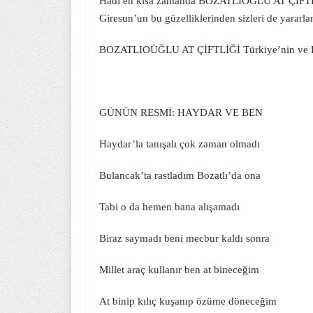
Hadi en kısa zamanda BOZATLIOĞLU AT ÇİFTLİ
Giresun’un bu güzelliklerinden sizleri de yarar
BOZATLIOÜĞLU AT ÇİFTLİĞİ Türkiye’nin ve Düny
GÜNÜN RESMİ: HAYDAR VE BEN
Haydar’la tanışalı çok zaman olmadı
Bulancak’ta rastladım Bozatlı’da ona
Tabi o da hemen bana alışamadı
Biraz saymadı beni mecbur kaldı sonra
Millet araç kullanır ben at bineceğim
At binip kılıç kuşanıp özüme döneceğim