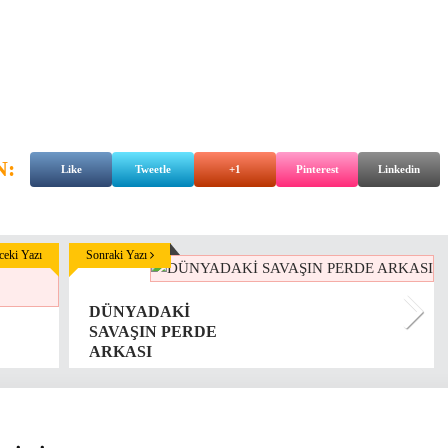
N:
Like
Tweetle
+1
Pinterest
Linkedin
eki Yazı
Sonraki Yazı
DÜNYADAKİ
SAVAŞIN PERDE
ARKASI