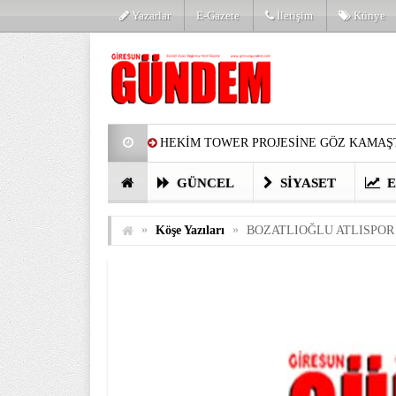
Yazarlar
E-Gazete
İletişim
Künye
HEKİM TOWER PROJESİNE GÖZ KAMAŞT
PARTİ’DE YENİ YÜZLER
HARUN Cİ
GÜNCEL
SIYASET
E
GÖZLERİM DOLDU
ÖNER HEKİM’D
»
»
Köşe Yazıları
BOZATLIOĞLU ATLISPOR 
BİRİNCİSİ YAPILAN TAMDERE YAPRAKL
KATILIMCILARI COŞTURDU