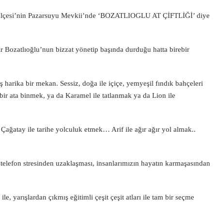
k İlçesi’nin Pazarsuyu Mevkii’nde ‘BOZATLIOGLU AT ÇİFTLİĞİ’ diye
r Bozatlıoğlu’nun bizzat yönetip başında durduğu hatta birebir
arika bir mekan. Sessiz, doğa ile içiçe, yemyeşil fındık bahçeleri
 bir ata binmek, ya da Karamel ile tatlanmak ya da Lion ile
ağatay ile tarihe yolculuk etmek… Arif ile ağır ağır yol almak..
 telefon stresinden uzaklaşması, insanlarımızın hayatın karmaşasından
 ile, yarışlardan çıkmış eğitimli çeşit çeşit atları ile tam bir seçme