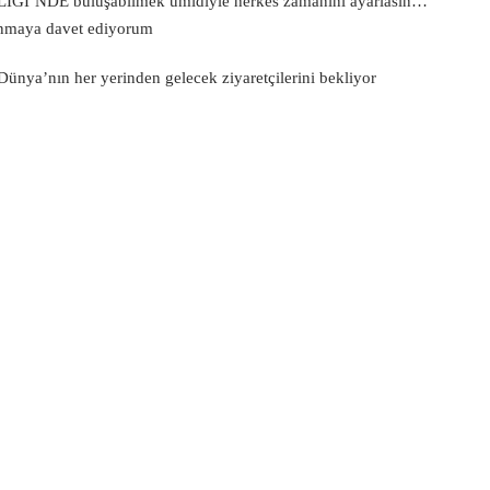
Ğİ’NDE buluşabilmek ümidiyle herkes zamanını ayarlasın…
lanmaya davet ediyorum
a’nın her yerinden gelecek ziyaretçilerini bekliyor