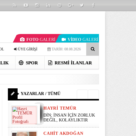
FOTO
GALERİ
VİDEO
GALERİ
OL
ÜYE GİRİŞİ
TARİH: 08.08.2026
LIK
SPOR
RESMI İLANLAR
YAZARLAR / TÜMÜ
HAYRI TEMÜR
DİN; İNSAN İÇİN ZORLUK
DEĞİL, KOLAYLIKTIR
CAHIT AKDOĞAN