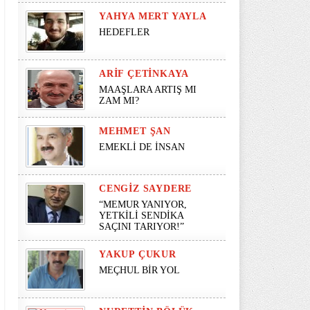
YAHYA MERT YAYLA
HEDEFLER
ARIF ÇETINKAYA
MAAŞLARA ARTIŞ MI
ZAM MI?
MEHMET ŞAN
EMEKLİ DE İNSAN
CENGIZ SAYDERE
“MEMUR YANIYOR,
YETKİLİ SENDİKA
SAÇINI TARIYOR!”
YAKUP ÇUKUR
MEÇHUL BİR YOL