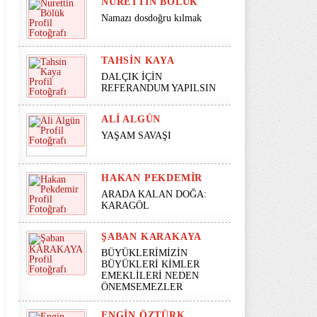
NURETTIN BÖLÜK
Namazı dosdoğru kılmak
TAHSIN KAYA
DALÇIK İÇİN
REFERANDUM YAPILSIN
ALI ALGÜN
YAŞAM SAVAŞI
HAKAN PEKDEMIR
ARADA KALAN DOĞA:
KARAGÖL
ŞABAN KARAKAYA
BÜYÜKLERİMİZİN
BÜYÜKLERİ KİMLER
EMEKLİLERİ NEDEN
ÖNEMSEMEZLER
ENGIN ÖZTÜRK