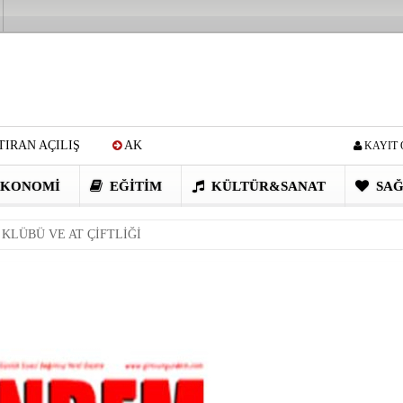
IRAN AÇILIŞ
AK
KAYIT 
Cİ: VİDEOYU GÖRÜNCE
KONOMI
EĞITIM
KÜLTÜR&SANAT
SAĞ
EN DEVRİM GİBİ PROJELER
KLÜBÜ VE AT ÇİFTLİĞİ
I OBASI YAYLA ŞENLİĞİ