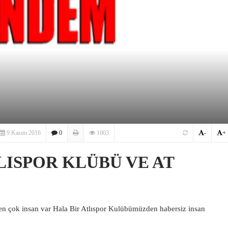
9 Kasım 2016
0
1003
-
+
ISPOR KLÜBÜ VE AT
yen çok insan var Hala Bir Atlıspor Kulübümüzden habersiz insan