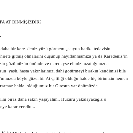
A AT BİNMİŞİZDİR?
.
 daha bir kere deniz yüzü görmemiş,suyun harika tedavisini
ahirete gitmiş olmalarını düşünüp hayıflanmamıza ya da Karadeniz’in
bizin gözümüzün önünde ve neredeyse elimizi uzattığımızda
un yaşlı, hasta yakınlarımızı dahi götürmeyi bırakın kendimizi bile
muzda böyle güzel bir At Çiftliği olduğu halde hiç birimizin hemen
umursamaz halde olduğumuz bir Giresun var önümüzde…
alım biraz daha sakin yaşayalım.. Huzuru yakalayacağız o
eye karar verelim..