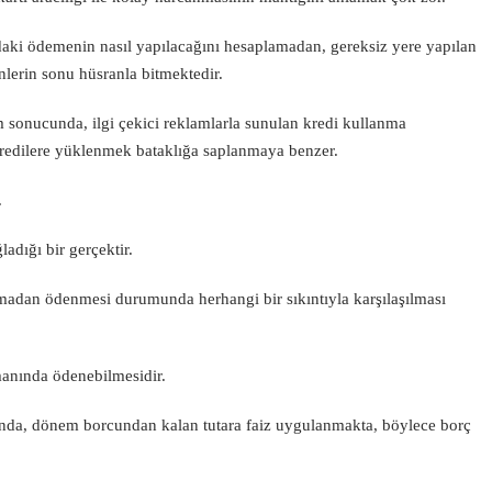
ındaki ödemenin nasıl yapılacağını hesaplamadan, gereksiz yere yapılan
nlerin sonu hüsranla bitmektedir.
m sonucunda, ilgi çekici reklamlarla sunulan kredi kullanma
kredilere yüklenmek bataklığa saplanmaya benzer.
.
adığı bir gerçektir.
madan ödenmesi durumunda herhangi bir sıkıntıyla karşılaşılması
manında ödenebilmesidir.
nda, dönem borcundan kalan tutara faiz uygulanmakta, böylece borç