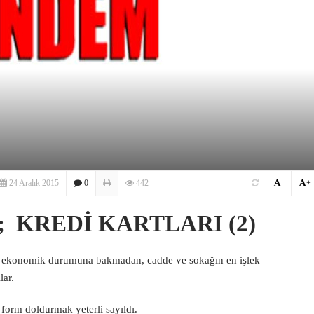
24 Aralık 2015
0
442
-
+
 KREDİ KARTLARI (2)
i ve ekonomik durumuna bakmadan, cadde ve sokağın en işlek
lar.
r form doldurmak yeterli sayıldı.