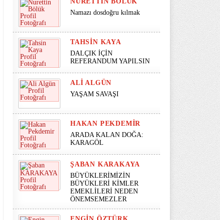
NURETTIN BÖLÜK
Namazı dosdoğru kılmak
TAHSIN KAYA
DALÇIK İÇİN
REFERANDUM YAPILSIN
ALI ALGÜN
YAŞAM SAVAŞI
HAKAN PEKDEMIR
ARADA KALAN DOĞA:
KARAGÖL
ŞABAN KARAKAYA
BÜYÜKLERİMİZİN
BÜYÜKLERİ KİMLER
EMEKLİLERİ NEDEN
ÖNEMSEMEZLER
ENGIN ÖZTÜRK