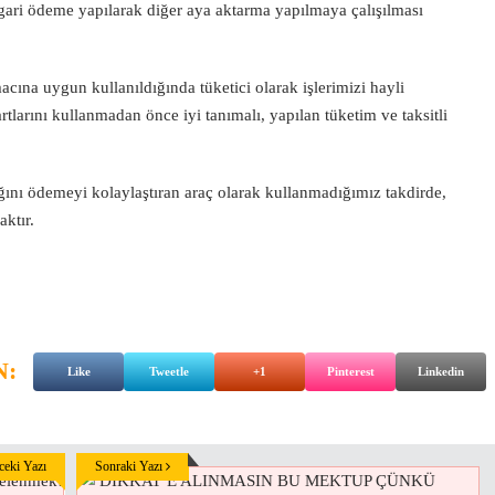
asgari ödeme yapılarak diğer aya aktarma yapılmaya çalışılması
acına uygun kullanıldığında tüketici olarak işlerimizi hayli
tlarını kullanmadan önce iyi tanımalı, yapılan tüketim ve taksitli
ığını ödemeyi kolaylaştıran araç olarak kullanmadığımız takdirde,
ktır.
N:
Like
Tweetle
+1
Pinterest
Linkedin
eki Yazı
Sonraki Yazı