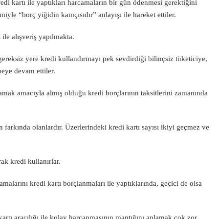
di kartı ile yaptıkları harcamaların bir gün ödenmesi gerektiğini
yle “borç yiğidin kamçısıdır” anlayışı ile hareket ettiler.
 ile alışveriş yapılmakta.
ereksiz yere kredi kullandırmayı pek sevdirdiği bilinçsiz tüketiciye,
meye devam ettiler.
ılamak amacıyla almış olduğu kredi borçlarının taksitlerini zamanında
n farkında olanlardır. Üzerlerindeki kredi kartı sayısı ikiyi geçmez ve
ak kredi kullanırlar.
camalarını kredi kartı borçlanmaları ile yaptıklarında, geçici de olsa
artı aracılığı ile kolay harcanmasının mantığını anlamak çok zor.