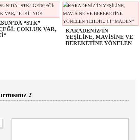
SUN’DA “STK”
ÇEĞİ: ÇOKLUK VAR,
KARADENİZ’İN
İ”
YEŞİLİNE, MAVİSİNE VE
BEREKETİNE YÖNELEN
ırmısınız ?