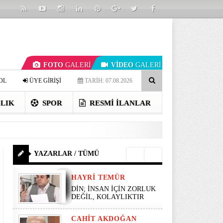
FOTO
GALERİ
VİDEO
GALERİ
OL
ÜYE GİRİŞİ
TARİH: 07.08.2026
LIK
SPOR
RESMI İLANLAR
YAZARLAR / TÜMÜ
HAYRI TEMÜR
DİN; İNSAN İÇİN ZORLUK
DEĞİL, KOLAYLIKTIR
CAHIT AKDOĞAN