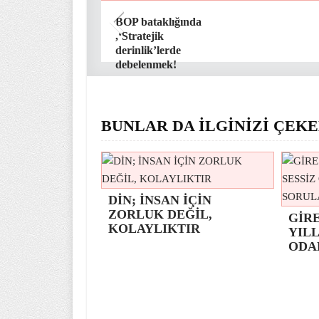
BOP bataklığında
,‘Stratejik
derinlik’lerde
debelenmek!
BUNLAR DA İLGİNİZİ ÇEKE
DİN; İNSAN İÇİN
ZORLUK DEĞİL,
GİR
KOLAYLIKTIR
YILL
ODA