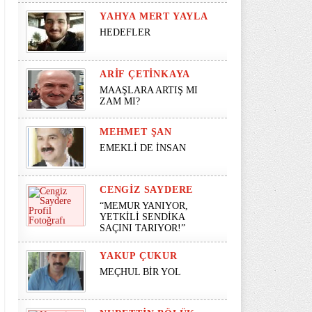
YAHYA MERT YAYLA
HEDEFLER
ARIF ÇETINKAYA
MAAŞLARA ARTIŞ MI
ZAM MI?
MEHMET ŞAN
EMEKLİ DE İNSAN
CENGIZ SAYDERE
“MEMUR YANIYOR,
YETKİLİ SENDİKA
SAÇINI TARIYOR!”
YAKUP ÇUKUR
MEÇHUL BİR YOL