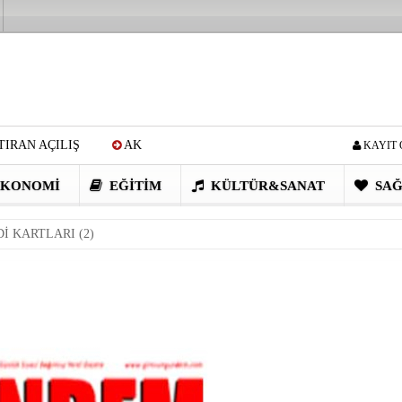
IRAN AÇILIŞ
AK
KAYIT 
Cİ: VİDEOYU GÖRÜNCE
KONOMI
EĞITIM
KÜLTÜR&SANAT
SAĞ
EN DEVRİM GİBİ PROJELER
İ KARTLARI (2)
I OBASI YAYLA ŞENLİĞİ