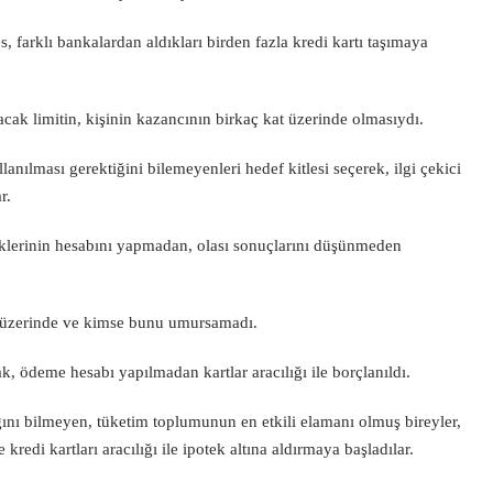
s, farklı bankalardan aldıkları birden fazla kredi kartı taşımaya
ılacak limitin, kişinin kazancının birkaç kat üzerinde olmasıydı.
anılması gerektiğini bilemeyenleri hedef kitlesi seçerek, ilgi çekici
r.
ceklerinin hesabını yapmadan, olası sonuçlarını düşünmeden
ok üzerinde ve kimse bunu umursamadı.
rak, ödeme hesabı yapılmadan kartlar aracılığı ile borçlanıldı.
ağını bilmeyen, tüketim toplumunun en etkili elamanı olmuş bireyler,
redi kartları aracılığı ile ipotek altına aldırmaya başladılar.