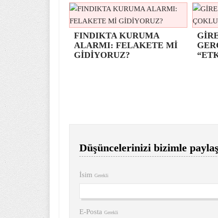
FINDIKTA KURUMA
GİRE
ALARMI: FELAKETE Mİ
GER
GİDİYORUZ?
“ETK
Düşüncelerinizi bizimle paylaş
İsim
Gerekli
E-Posta
Gerekli