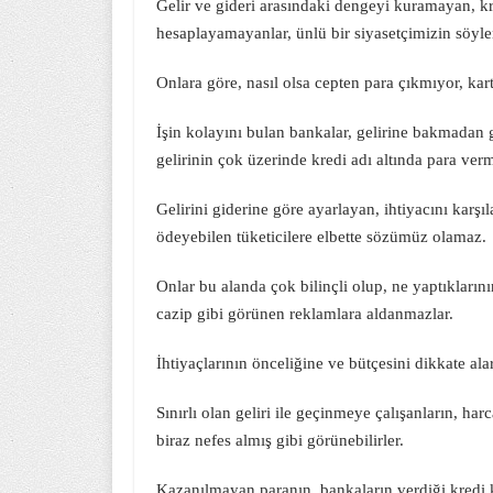
Gelir ve gideri arasındaki dengeyi kuramayan, kre
hesaplayamayanlar, ünlü bir siyasetçimizin söylemi
Onlara göre, nasıl olsa cepten para çıkmıyor, kart
İşin kolayını bulan bankalar, gelirine bakmadan g
gelirinin çok üzerinde kredi adı altında para ver
Gelirini giderine göre ayarlayan, ihtiyacını karş
ödeyebilen tüketicilere elbette sözümüz olamaz.
Onlar bu alanda çok bilinçli olup, ne yaptıklarını
cazip gibi görünen reklamlara aldanmazlar.
İhtiyaçlarının önceliğine ve bütçesini dikkate alar
Sınırlı olan geliri ile geçinmeye çalışanların, har
biraz nefes almış gibi görünebilirler.
Kazanılmayan paranın, bankaların verdiği kredi k