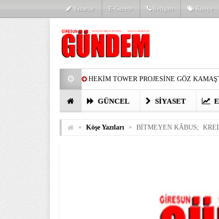
Yazarlar
E-Gazete
İletişim
Künye
HEKİM TOWER PROJESİNE GÖZ KAMAŞT
PARTİ’DE YENİ YÜZLER
HARUN Cİ
GÜNCEL
SIYASET
E
GÖZLERİM DOLDU
ÖNER HEKİM’D
»
»
Köşe Yazıları
BİTMEYEN KÂBUS; KRED
BİRİNCİSİ YAPILAN TAMDERE YAPRAKL
KATILIMCILARI COŞTURDU