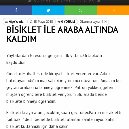
SOSYAL MEDYADA PAYLAŞ
Köşe Yazıları
18 Mayıs 2018
0 YORUM
Okunma sayısı: 414
BİSİKLET İLE ARABA ALTINDA
KALDIM
Yaylalardan Giresun’a gelişimin ilk yılları..Ortaokula
kaydoldum..
Çınarlar Mahallesi’nde kiraya bisiklet verenler var..Adını
hatırlayamadığım mal sahibine yardımcı oluyorum..Amacım bu
şeytan arabasına binmeyi öğrenmek..Patron yokken, gelen
müşteri öğrencilere bisiklet veriyorum..Bu arada bende
bisiklete binmeyi öğrendim..
Bisikleti kiraya alan çocuklar, saati geçirdiler.Patron merak etti
“Git bak’!” dedi..Genelde bisikleti alanlar sahile iniyor..Sahil
bisiklet kullanmak için daha sakin..