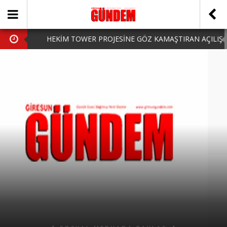
HEKİM TOWER PROJESİNE GÖZ KAMAŞTIRAN AÇILIŞ
AK PARTİ’DE YENİ YÜZLER
iPhone Arka Cam Değişimi ile Cihazınızı Koruyun
Hafta Sonu Şanlıurfa Çıkışlı Turlar Alternatifleri
HARUN CİCİ: VİDEOYU GÖRÜNCE GÖZLERİM DOLDU