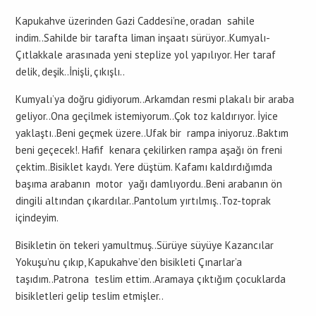
Kapukahve üzerinden Gazi Caddesi’ne, oradan sahile
indim..Sahilde bir tarafta liman inşaatı sürüyor..Kumyalı-
Çıtlakkale arasınada yeni steplize yol yapılıyor. Her taraf
delik, deşik..İnişli, çıkışlı..
Kumyalı’ya doğru gidiyorum..Arkamdan resmi plakalı bir araba
geliyor..Ona geçilmek istemiyorum..Çok toz kaldırıyor. İyice
yaklaştı..Beni geçmek üzere..Ufak bir rampa iniyoruz..Baktım
beni geçecek!. Hafif kenara çekilirken rampa aşağı ön freni
çektim..Bisiklet kaydı. Yere düştüm. Kafamı kaldırdığımda
başıma arabanın motor yağı damlıyordu..Beni arabanın ön
dingili altından çıkardılar..Pantolum yırtılmış..Toz-toprak
içindeyim.
Bisikletin ön tekeri yamultmuş..Sürüye süyüye Kazancılar
Yokuşu’nu çıkıp, Kapukahve’den bisikleti Çınarlar’a
taşıdım..Patrona teslim ettim..Aramaya çıktığım çocuklarda
bisikletleri gelip teslim etmişler..