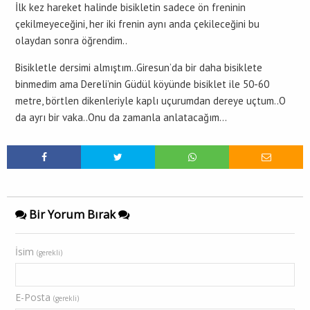
İlk kez hareket halinde bisikletin sadece ön freninin
çekilmeyeceğini, her iki frenin aynı anda çekileceğini bu
olaydan sonra öğrendim..
Bisikletle dersimi almıştım..Giresun’da bir daha bisiklete
binmedim ama Dereli’nin Güdül köyünde bisiklet ile 50-60
metre, börtlen dikenleriyle kaplı uçurumdan dereye uçtum..O
da ayrı bir vaka..Onu da zamanla anlatacağım…
Bir Yorum Bırak
İsim
(gerekli)
E-Posta
(gerekli)