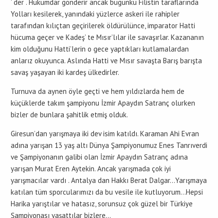
‘ der . Hükümdar gönderir ancak bugünkü Filistin taraflarında
Yolları kesilerek, yanındaki yüzlerce askeri ile rahipler
tarafından kılıçtan geçirilerek öldürülünce, imparator Hatti
hücuma geçer ve Kadeş’ te Mısır’lılar ile savaşırlar. Kazananın
kim olduğunu Hatti’lerin o gece yaptıkları kutlamalardan
anlarız okuyunca. Aslında Hatti ve Mısır savaşta Barış barışta
savaş yaşayan iki kardeş ülkedirler.
Turnuva da aynen öyle geçti ve hem yıldızlarda hem de
küçüklerde takım şampiyonu İzmir Apaydın Satranç olurken
bizler de bunlara şahitlik etmiş olduk.
Giresun’dan yarışmaya iki dev isim katıldı. Karaman Ahi Evran
adına yarışan 13 yaş altı Dünya Şampiyonumuz Enes Tanrıverdi
ve Şampiyonanın galibi olan İzmir Apaydın Satranç adına
yarışan Murat Eren Aytekin. Ancak yarışmada çok iyi
yarışmacılar vardı . Antalya dan Hakkı Berat Dalgar…Yarışmaya
katılan tüm sporcularımızı da bu vesile ile kutluyorum…Hepsi
Harika yarıştılar ve hatasız, sorunsuz çok güzel bir Türkiye
Şampiyonası yaşattılar bizlere…