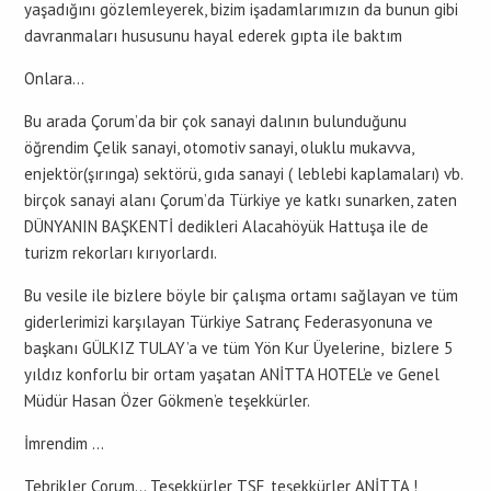
yaşadığını gözlemleyerek, bizim işadamlarımızın da bunun gibi
davranmaları hususunu hayal ederek gıpta ile baktım
Onlara…
Bu arada Çorum’da bir çok sanayi dalının bulunduğunu
öğrendim Çelik sanayi, otomotiv sanayi, oluklu mukavva,
enjektör(şırınga) sektörü, gıda sanayi ( leblebi kaplamaları) vb.
birçok sanayi alanı Çorum’da Türkiye ye katkı sunarken, zaten
DÜNYANIN BAŞKENTİ dedikleri Alacahöyük Hattuşa ile de
turizm rekorları kırıyorlardı.
Bu vesile ile bizlere böyle bir çalışma ortamı sağlayan ve tüm
giderlerimizi karşılayan Türkiye Satranç Federasyonuna ve
başkanı GÜLKIZ TULAY’a ve tüm Yön Kur Üyelerine, bizlere 5
yıldız konforlu bir ortam yaşatan ANİTTA HOTEL’e ve Genel
Müdür Hasan Özer Gökmen’e teşekkürler.
İmrendim …
Tebrikler Çorum… Teşekkürler TSF, teşekkürler ANİTTA !