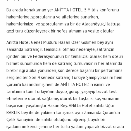
Bu arada konaklanan yer ANİTTA HOTEL, 5 Yıldız konforunu
hakemlerine, sporcularına ve ailelerine sunarken,
hakemlerimize ve sporcularımıza bir de Alacahöyük, Hattuşa
gezi turu düzenleyerek bir nefes almamıza vesile oldular.
Anitta Hotel Genel Müdürü Hasan Özer Gökmen bey aynı
zamanda Satranç il temsilcisi olması nedeniyle, satrancın
içinden biri ve Federasyonunun bir temsilcisi olarak hem otelin
hizmet sunumunda hem de satranç turnuvasının her alanında
birebir ilgi alaka yönünden, son derece başarılı bir performans
sergilediler. Son 4 senedir satranç Türkiye Şampiyonasını hem
Çorum’a kazandırmış hem de ANİTTA HOTEL’ in ismini ve
tanıtımını tüm Türkiye’nin duyup, görüp, yaşayıp bizzat test
etmelerine olanak sağlamış olarak bir taşla iki kuş vurmanın
başarısını yaşatmıştır Hasan Bey. ANitta Hotel sahibi Uğur
BARLIK bey ile de yakinen tanışarak aynı Zamanda Çorum’da
Çelik Sanayinin de sahibi olduğunu öğrenip, büyük bir
işadamının kendi şehrine her türlü yattım yaparak bizzat orada