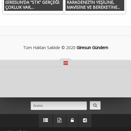
GİRESUN’DA “STK” GERÇEĞİ:
KARADENİZ’İN YEŞİLİNE,
ÇOKLUK VAR,...
MAVİSİNE VE BEREKETİNE...
Tüm Hakları Saklıdır © 2020
Giresun Gündem
Masaüstü Görünümüne Geç