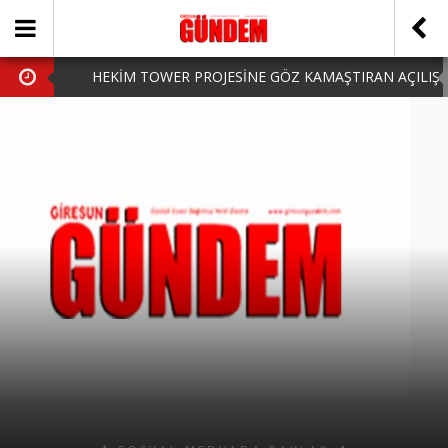
HEKİM TOWER PROJESİNE GÖZ KAMAŞTIRAN AÇILIŞ
AK PARTİ’DE YENİ YÜZLER
iPhone Arka Cam Değişimi ile Cihazınızı Koruyun
Hafta Sonu Şanlıurfa Çıkışlı Turlar Alternatifleri
HARUN CİCİ: VİDEOYU GÖRÜNCE GÖZLERİM DOLDU