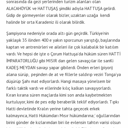
sonrasında da gezi yerlerinden turizm alanları olan
ALACAHÖYÜK ve HATTUŞAŞ şimdiki adıyla HATTUŞA gelirdi.
Gidip de görmeyenler olarak bizler, uzaktan uzağa kendi
halinde bir orta Karadeniz ili olarak bilirdik.
Şampiyona nedeniyle orada altı gün geçirdik. Türkiye’nin
yaklaşık 35 ilinden 400 e yakın sporcunun yarıştığı, başlarında
kaptan ve antrenörleri ve aileleri ile çok kalabalık bir katılım
vardı. Ve hepsi de işte o Çorum Hattuşa’da hüküm süren HATTİ
İMPARATORLUĞU gibi MISIR dan gelen savaşçılar ile sanKi
KADEŞ MEYDAN savaşı yapar gibilerdi. Önden erleri (piyon)
alana sürüp, peşinden de at ve fillerle saldırıp veziri Tonga’ya
düşürüp Şahı mat ediyorlardı. Hangi masaya yönelsem bir
farklı taktik vardı ve ellerinde kılıç kalkan savaşıyorlardı.
Kıran kırana süren maçlarda kimi son anda kaybetmekten
kurtuluyor, kimi de pes edip beraberlik teklif ediyorlardı. Tıpkı
Hatti devletinde Kralın yerine tahta geçecek erkek
kalmayınca, Hatti Hükümdarı Mısır hükümdarına;’ oğullarından
birini gönder de kızlarımdan biri ile evlensin tahtın varisi olsun