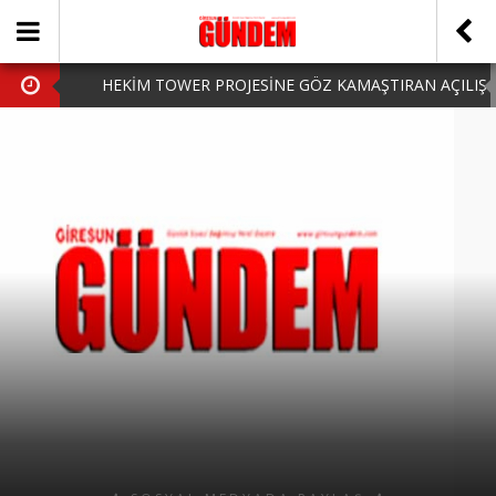
HEKİM TOWER PROJESİNE GÖZ KAMAŞTIRAN AÇILIŞ
AK PARTİ’DE YENİ YÜZLER
iPhone Arka Cam Değişimi ile Cihazınızı Koruyun
Hafta Sonu Şanlıurfa Çıkışlı Turlar Alternatifleri
HARUN CİCİ: VİDEOYU GÖRÜNCE GÖZLERİM DOLDU