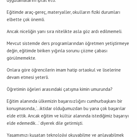
uygulamalarını iptal etti.
Eğitimde araç-gereç, materyaller, okulların fiziki durumları
elbette çok önemli.
Ancak niceliğin yanı sıra nitelikte asla göz ardı edilmemeli.
Mevcut sistemde ders programlarından öğretmen yetiştirmeye
değin, eğitimde biriken yığınla sorunu çözme çabası
görülmemekte.
Onlara göre öğrencilerin imam hatip ortaokul ve liselerine
devam etmesi yeterli.
Öğretimin öğeleri arasındaki çatışma kimin umurunda?
Eğitim alanında ülkemizin başarısızlığını cumhurbaşkanı bir
konuşmasında, ‘…iktidar olduğumuzdan bu yana çok başarılar
elde ettik. Ancak eğitim ve kültür alanında istediğimiz başarıyı
elde edemedik…’ diyerek dile getirmişti.
Yaşamımızı kuşatan teknolojiyi okuyabilme ve anlayabilmek