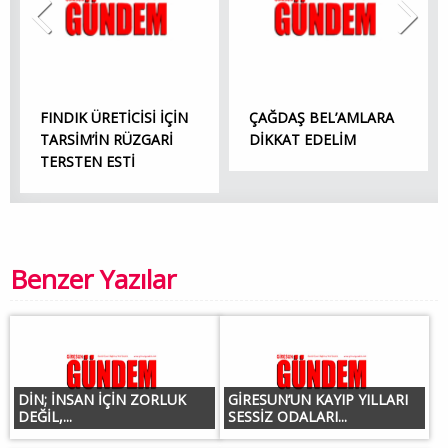
FINDIK ÜRETİCİSİ İÇİN
ÇAĞDAŞ BEL’AMLARA
TARSİM’İN RÜZGARİ
DİKKAT EDELİM
TERSTEN ESTİ
Benzer Yazılar
DİN; İNSAN İÇİN ZORLUK
GİRESUN’UN KAYIP YILLARI
DEĞİL,...
SESSİZ ODALARI...