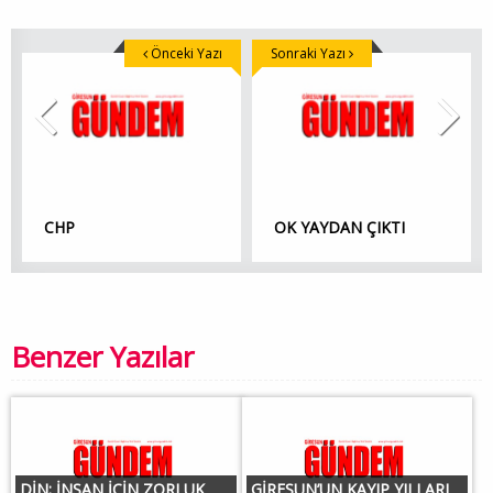
Önceki Yazı
Sonraki Yazı
CHP
OK YAYDAN ÇIKTI
Benzer Yazılar
DİN; İNSAN İÇİN ZORLUK
GİRESUN’UN KAYIP YILLARI