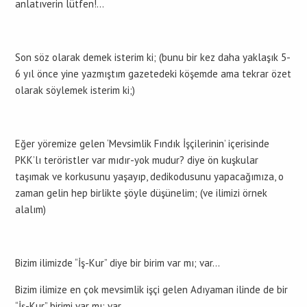
anlatıverin lütfen!…
Son söz olarak demek isterim ki; (bunu bir kez daha yaklaşık 5-
6 yıl önce yine yazmıştım gazetedeki köşemde ama tekrar özet
olarak söylemek isterim ki;)
Eğer yöremize gelen ‘Mevsimlik Fındık İşçilerinin’ içerisinde
PKK’lı teröristler var mıdır-yok mudur? diye ön kuşkular
taşımak ve korkusunu yaşayıp, dedikodusunu yapacağımıza, o
zaman gelin hep birlikte şöyle düşünelim; (ve ilimizi örnek
alalım)
Bizim ilimizde “İş-Kur” diye bir birim var mı; var…
Bizim ilimize en çok mevsimlik işçi gelen Adıyaman ilinde de bir
“İş-Kur” birimi var mı; var…