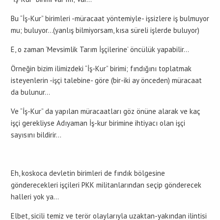
Bu “İş-Kur” birimleri -müracaat yöntemiyle- işsizlere iş bulmuyor
mu; buluyor…(yanlış bilmiyorsam, kısa süreli işlerde buluyor)
E, o zaman ‘Mevsimlik Tarım İşçilerine’ öncülük yapabilir…
Örneğin bizim ilimizdeki “İş-Kur” birimi; fındığını toplatmak
isteyenlerin -işçi talebine- göre (bir-iki ay önceden) müracaat
da bulunur…
Ve “İş-Kur” da yapılan müracaatları göz önüne alarak ve kaç
işçi gerekliyse Adıyaman İş-kur birimine ihtiyacı olan işçi
sayısını bildirir…
Eh, koskoca devletin birimleri de fındık bölgesine
gönderecekleri işçileri PKK militanlarından seçip gönderecek
halleri yok ya…
Elbet, sicili temiz ve terör olaylarıyla uzaktan-yakından ilintisi