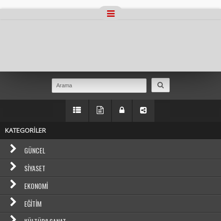
Masaüstü Görünümüne Geç
KATEGORİLER
GÜNCEL
SIYASET
EKONOMI
EĞITIM