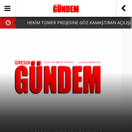
HEKİM TOWER PROJESİNE GÖZ KAMAŞTIRAN AÇILIŞ
AK PARTİ’DE YENİ YÜZLER
iPhone Arka Cam Değişimi ile Cihazınızı Koruyun
Hafta Sonu Şanlıurfa Çıkışlı Turlar Alternatifleri
HARUN CİCİ: VİDEOYU GÖRÜNCE GÖZLERİM DOLDU