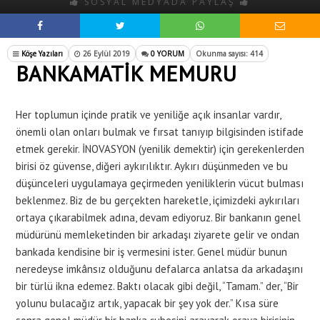
SOSYAL MEDYADA PAYLAŞ
Köşe Yazıları
26 Eylül 2019
0 YORUM
Okunma sayısı: 414
BANKAMATİK MEMURU
Her toplumun içinde pratik ve yeniliğe açık insanlar vardır,
önemli olan onları bulmak ve fırsat tanıyıp bilgisinden istifade
etmek gerekir. İNOVASYON (yenilik demektir) için gerekenlerden
birisi öz güvense, diğeri aykırılıktır. Aykırı düşünmeden ve bu
düşünceleri uygulamaya geçirmeden yeniliklerin vücut bulması
beklenmez. Biz de bu gerçekten hareketle, içimizdeki aykırıları
ortaya çıkarabilmek adına, devam ediyoruz. Bir bankanın genel
müdürünü memleketinden bir arkadaşı ziyarete gelir ve ondan
bankada kendisine bir iş vermesini ister. Genel müdür bunun
neredeyse imkânsız olduğunu defalarca anlatsa da arkadaşını
bir türlü ikna edemez. Baktı olacak gibi değil, “Tamam.” der, “Bir
yolunu bulacağız artık, yapacak bir şey yok der.” Kısa süre