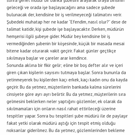
sonra genel müdür bir banka şubesini arayarak oraya birisinin
geleceği ve orada işe başlayacağını ama sadece şubede
bulunacak der, kendisine bir iş verilmeyeceği talimatını verir.
Şubedeki muhatap her ne kadar “Efendim, nasıl olur?” dese de
talimat katidir, kişi şubede işe başlayacaktır. Derken, müdürün
hemşerisi ilgili şubeye gider. Müdür bey kendisine bir iş
vermediğinden şubenin bir köşesinde, küçük bir masada mesai
bitene kadar oturarak vakit geçirir. Fakat günler geçtikçe
sıkılmaya başlar ve çareler arar kendince.
Sonunda aklına bir fikir gelir; eline bir boş defter alır ve içeri
giren çıkan kişilerin sayısını tutmaya başlar. Sonra bununla da
yetinmeyerek bu kişilerden kaçı erkek, kaçı kadın onu da kayda
geçirir. Bu da yetmez, müşterilerin bankada kalma sürelerini
cinsiyete göre ayrı ayrı belirtir. Bu da yetmez, müşterilerin sıra
gelmesini beklerken neler yaptığını gözlemler, ek olarak da
sıkılmamaları için onların nasıl rahat ettirileceği üzerine
tespitler yapar. Sonra bu tespitleri şube müdürü ile de paylaşır
fakat yetki olarak müdürü aştığı için tespit etmiş olduğu
noksanlar giderilmez. Bu da yetmez, gözlemlerinden bekleme