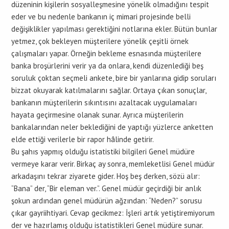
düzeninin kişilerin sosyalleşmesine yönelik olmadığını tespit
eder ve bu nedenle bankanın iç mimari projesinde belli
değişiklikler yapılması gerektiğini notlarına ekler. Bütün bunlar
yetmez, çok bekleyen müşterilere yönelik çeşitli örnek
çalışmaları yapar. Örneğin bekleme esnasında müşterilere
banka broşürlerini verir ya da onlara, kendi düzenlediği beş
soruluk çoktan seçmeli ankete, bire bir yanlarına gidip soruları
bizzat okuyarak katılmalarını sağlar. Ortaya çıkan sonuçlar,
bankanın müşterilerin sıkıntısını azaltacak uygulamaları
hayata geçirmesine olanak sunar. Ayrıca müşterilerin
bankalarından neler beklediğini de yaptığı yüzlerce anketten
elde ettiği verilerle bir rapor hâlinde getirir.
Bu şahıs yapmış olduğu istatistiki bilgileri Genel müdüre
vermeye karar verir. Birkaç ay sonra, memleketlisi Genel müdür
arkadaşını tekrar ziyarete gider. Hoş beş derken, sözü alır:
“Bana” der, “Bir eleman ver.”. Genel müdür geçirdiği bir anlık
şokun ardından genel müdürün ağzından: “Neden?” sorusu
çıkar gayriihtiyari. Cevap gecikmez: İşleri artık yetiştiremiyorum
der ve hazırlamış olduğu istatistikleri Genel müdüre sunar.