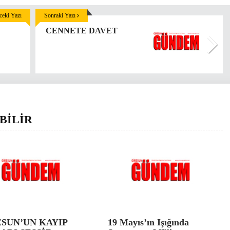
eki Yazı
Sonraki Yazı
CENNETE DAVET
BİLİR
ESUN’UN KAYIP
19 Mayıs’ın Işığında