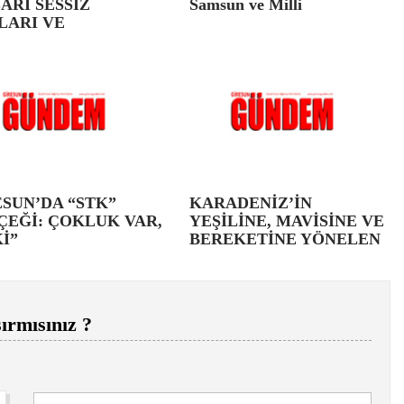
ARI SESSİZ
Samsun ve Milli
LARI VE
SUN’DA “STK”
KARADENİZ’İN
ÇEĞİ: ÇOKLUK VAR,
YEŞİLİNE, MAVİSİNE VE
İ”
BEREKETİNE YÖNELEN
ırmısınız ?