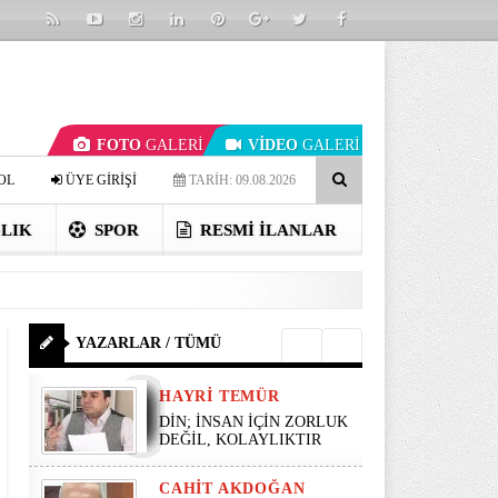
FOTO
GALERİ
VİDEO
GALERİ
OL
ÜYE GİRİŞİ
TARİH: 09.08.2026
LIK
SPOR
RESMI İLANLAR
YAZARLAR / TÜMÜ
HAYRI TEMÜR
DİN; İNSAN İÇİN ZORLUK
DEĞİL, KOLAYLIKTIR
CAHIT AKDOĞAN