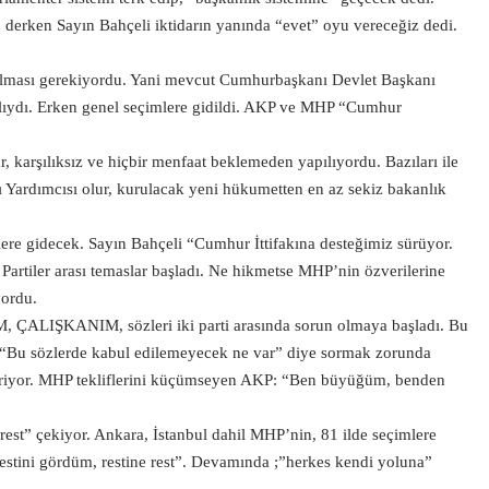
” derken Sayın Bahçeli iktidarın yanında “evet” oyu vereceğiz dedi.
ılması gerekiyordu. Yani mevcut Cumhurbaşkanı Devlet Başkanı
alıydı. Erken genel seçimlere gidildi. AKP ve MHP “Cumhur
karşılıksız ve hiçbir menfaat beklemeden yapılıyordu. Bazıları ile
 Yardımcısı olur, kurulacak yeni hükumetten en az sekiz bakanlık
ere gidecek. Sayın Bahçeli “Cumhur İttifakına desteğimiz sürüyor.
. Partiler arası temaslar başladı. Ne hikmetse MHP’nin özverilerine
yordu.
LIŞKANIM, sözleri iki parti arasında sorun olmaya başladı. Bu
; “Bu sözlerde kabul edilemeyecek ne var” diye sormak zorunda
 giriyor. MHP tekliflerini küçümseyen AKP: “Ben büyüğüm, benden
est” çekiyor. Ankara, İstanbul dahil MHP’nin, 81 ilde seçimlere
“restini gördüm, restine rest”. Devamında ;”herkes kendi yoluna”