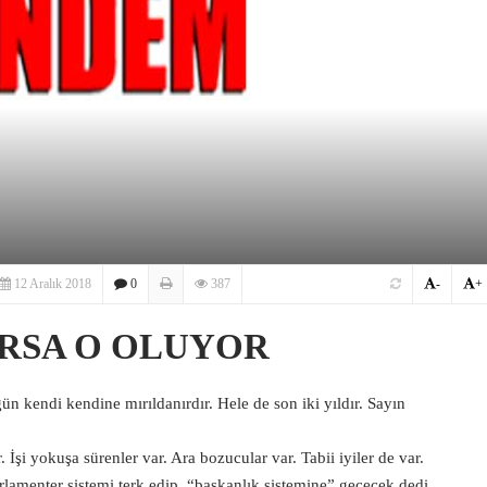
12 Aralık 2018
0
387
-
+
ORSA O OLUYOR
ün kendi kendine mırıldanırdır. Hele de son iki yıldır. Sayın
İşi yokuşa sürenler var. Ara bozucular var. Tabii iyiler de var.
lamenter sistemi terk edip, “başkanlık sistemine” geçecek dedi.