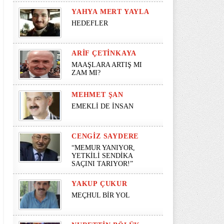
YAHYA MERT YAYLA
HEDEFLER
ARIF ÇETINKAYA
MAAŞLARA ARTIŞ MI
ZAM MI?
MEHMET ŞAN
EMEKLİ DE İNSAN
CENGIZ SAYDERE
“MEMUR YANIYOR,
YETKİLİ SENDİKA
SAÇINI TARIYOR!”
YAKUP ÇUKUR
MEÇHUL BİR YOL