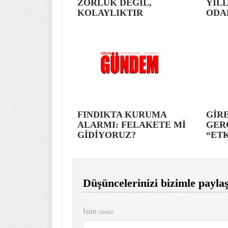
ZORLUK DEĞİL,
YILL
KOLAYLIKTIR
ODA
FINDIKTA KURUMA
GİRE
ALARMI: FELAKETE Mİ
GER
GİDİYORUZ?
“ETK
Düşüncelerinizi bizimle paylaş
İsim
Gerekli