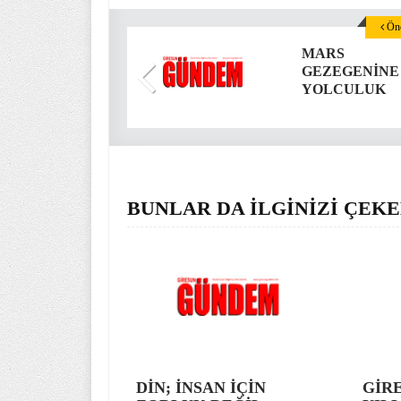
Önc
MARS
GEZEGENİNE
YOLCULUK
BUNLAR DA İLGİNİZİ ÇEKE
DİN; İNSAN İÇİN
GİR