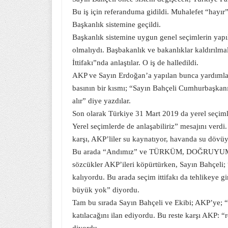
Bu iş için referanduma gidildi. Muhalefet “hayır
Başkanlık sistemine geçildi.
Başkanlık sistemine uygun genel seçimlerin yap
olmalıydı. Başbakanlık ve bakanlıklar kaldırılm
İttifakı”nda anlaştılar. O iş de halledildi.
AKP ve Sayın Erdoğan’a yapılan bunca yardımlar, 
basının bir kısmı; “Sayın Bahçeli Cumhurbaşkanı
alır” diye yazdılar.
Son olarak Türkiye 31 Mart 2019 da yerel seçiml
Yerel seçimlerde de anlaşabiliriz” mesajını verdi
karşı, AKP’liler su kaynatıyor, havanda su dövü
Bu arada “Andımız” ve TÜRKÜM, DOĞRUYUM, ÇA
sözcükler AKP’ileri köpürtürken, Sayın Bahçeli
kalıyordu. Bu arada seçim ittifakı da tehlikeye
büyük yok” diyordu.
Tam bu sırada Sayın Bahçeli ve Ekibi; AKP’ye; “r
katılacağını ilan ediyordu. Bu reste karşı AKP: 