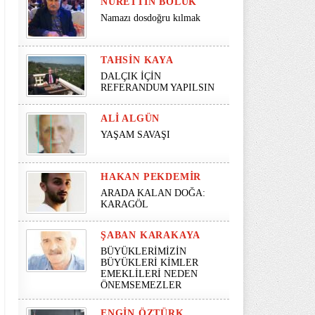
NURETTIN BÖLÜK
Namazı dosdoğru kılmak
TAHSIN KAYA
DALÇIK İÇİN
REFERANDUM YAPILSIN
ALI ALGÜN
YAŞAM SAVAŞI
HAKAN PEKDEMIR
ARADA KALAN DOĞA:
KARAGÖL
ŞABAN KARAKAYA
BÜYÜKLERİMİZİN
BÜYÜKLERİ KİMLER
EMEKLİLERİ NEDEN
ÖNEMSEMEZLER
ENGIN ÖZTÜRK