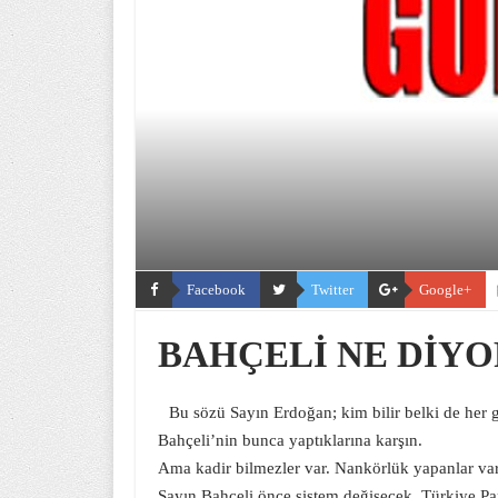
Facebook
Twitter
Google+
BAHÇELİ NE DİY
Bu sözü Sayın Erdoğan; kim bilir belki de her g
Bahçeli’nin bunca yaptıklarına karşın.
Ama kadir bilmezler var. Nankörlük yapanlar var. 
Sayın Bahçeli önce sistem değişecek, Türkiye Par