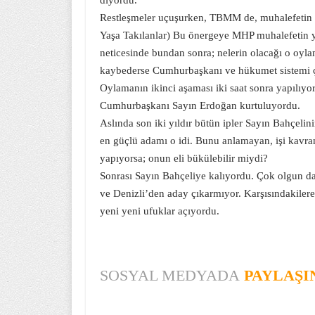
diyordu.
Restleşmeler uçuşurken, TBMM de, muhalefetin v
Yaşa Takılanlar) Bu önergeye MHP muhalefetin ya
neticesinde bundan sonra; nelerin olacağı o oyl
kaybederse Cumhurbaşkanı ve hükumet sistemi çök
Oylamanın ikinci aşaması iki saat sonra yapılıy
Cumhurbaşkanı Sayın Erdoğan kurtuluyordu.
Aslında son iki yıldır bütün ipler Sayın Bahçelin
en güçlü adamı o idi. Bunu anlamayan, işi kavram
yapıyorsa; onun eli bükülebilir miydi?
Sonrası Sayın Bahçeliye kalıyordu. Çok olgun d
ve Denizli’den aday çıkarmıyor. Karşısındakilere 
yeni yeni ufuklar açıyordu.
SOSYAL MEDYADA
PAYLAŞI