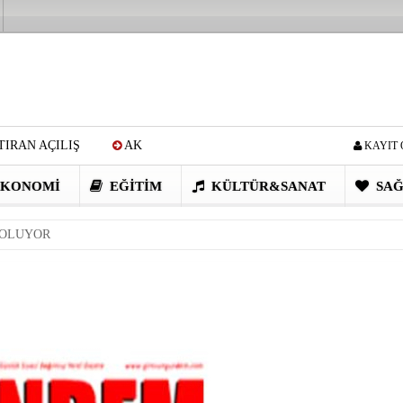
IRAN AÇILIŞ
AK
KAYIT 
Cİ: VİDEOYU GÖRÜNCE
KONOMI
EĞITIM
KÜLTÜR&SANAT
SAĞ
EN DEVRİM GİBİ PROJELER
 OLUYOR
I OBASI YAYLA ŞENLİĞİ