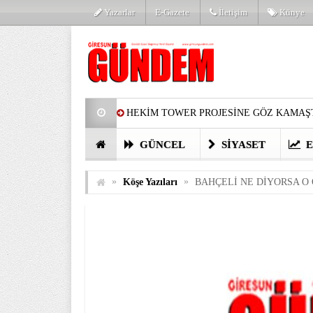
Yazarlar
E-Gazete
İletişim
Künye
HEKİM TOWER PROJESİNE GÖZ KAMAŞT
PARTİ’DE YENİ YÜZLER
HARUN Cİ
GÜNCEL
SIYASET
E
GÖZLERİM DOLDU
ÖNER HEKİM’D
»
»
Köşe Yazıları
BAHÇELİ NE DİYORSA O
BİRİNCİSİ YAPILAN TAMDERE YAPRAKL
KATILIMCILARI COŞTURDU