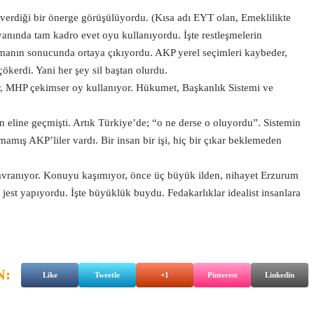
erdiği bir önerge görüşülüyordu. (Kısa adı EYT olan, Emeklilikte
nında tam kadro evet oyu kullanıyordu. İşte restleşmelerin
amanın sonucunda ortaya çıkıyordu. AKP yerel seçimleri kaybeder,
erdi. Yani her şey sil baştan olurdu.
or, MHP çekimser oy kullanıyor. Hükumet, Başkanlık Sistemi ve
in eline geçmişti. Artık Türkiye’de; “o ne derse o oluyordu”. Sistemin
amış AKP’liler vardı. Bir insan bir işi, hiç bir çıkar beklemeden
avranıyor. Konuyu kaşımıyor, önce üç büyük ilden, nihayet Erzurum
jest yapıyordu. İşte büyüklük buydu. Fedakarlıklar idealist insanlara
N:
Like
Tweetle
+1
Pinterest
Linkedin