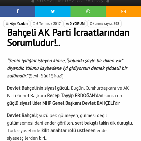
SOSYAL MEDYADA PAYLAŞ
Köşe Yazıları
6 Temmuz 2017
0 YORUM
Okunma sayısı: 398
Bahçeli AK Parti İcraatlarından
Sorumludur!..
“Senin iyiliğini isteyen kimse, “yolunda şöyle bir diken var”
diyendir. Yolunu kaybedene iyi gidiyorsun demek şiddetli bir
zulümdür.”
(Şeyh Sâdî Şîrazî)
Devlet Bahçeli’nin siyasî gücü!..
Bugün, Cumhurbaşkanı ve AK
Parti Genel Başkanı
Recep Tayyip ERDOĞAN’dan
sonra en
güçlü siyasî lider MHP Genel Başkanı Devlet BAHÇELİ’
dir.
Devlet Bahçeli;
yüzü pek gülmeyen, gülmesi değil
gülümsemesi dahi ender görülen,
sert bakışlı lakin dik duruşlu,
Türk siyasetinde
kilit anahtar rolü üstlenen
ender
siyasetçilerden biri…