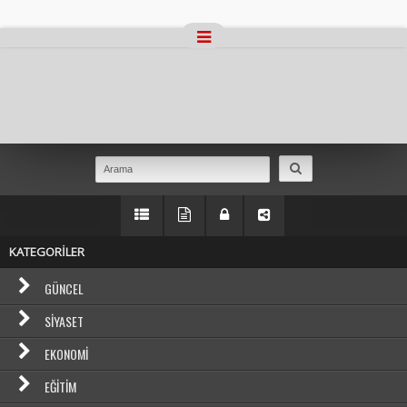
Masaüstü Görünümüne Geç
KATEGORİLER
GÜNCEL
SIYASET
EKONOMI
EĞITIM