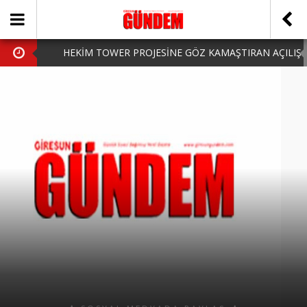
HEKİM TOWER PROJESİNE GÖZ KAMAŞTIRAN AÇILIŞ
AK PARTİ’DE YENİ YÜZLER
iPhone Arka Cam Değişimi ile Cihazınızı Koruyun
Hafta Sonu Şanlıurfa Çıkışlı Turlar Alternatifleri
HARUN CİCİ: VİDEOYU GÖRÜNCE GÖZLERİM DOLDU