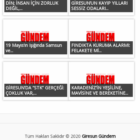
DİN; İNSAN İÇİN ZORLUK
GİRESUN’UN KAYIP YILLARI
DEĞİL,...
SESSİZ ODALARI...
19 Mayıs’ın Işığında Samsun
FINDIKTA KURUMA ALARMI:
ve...
FELAKETE Mİ...
GİRESUN’DA “STK” GERÇEĞİ:
KARADENİZ’İN YEŞİLİNE,
ÇOKLUK VAR,...
MAVİSİNE VE BEREKETİNE...
Tüm Hakları Saklıdır © 2020
Giresun Gündem