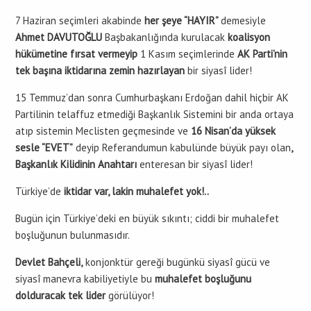
7 Haziran seçimleri akabinde
her şeye “HAYIR”
demesiyle
Ahmet DAVUTOĞLU
Başbakanlığında kurulacak
koalisyon
hükümetine fırsat vermeyip
1 Kasım seçimlerinde
AK Parti’nin
tek başına iktidarına zemin hazırlayan
bir siyasî lider!
15 Temmuz’dan sonra Cumhurbaşkanı Erdoğan dahil hiçbir AK
Partilinin telaffuz etmediği Başkanlık Sistemini bir anda ortaya
atıp sistemin Meclisten geçmesinde ve
16 Nisan’da yüksek
sesle “EVET”
deyip Referandumun kabulünde büyük payı olan
,
Başkanlık Kilidinin Anahtarı
enteresan bir siyasî lider!
Türkiye’de
iktidar var, lakin muhalefet yok!..
Bugün için Türkiye’deki en büyük sıkıntı; ciddi bir muhalefet
boşluğunun bulunmasıdır.
Devlet Bahçeli,
konjonktür gereği bugünkü siyasî gücü ve
siyasî manevra kabiliyetiyle bu
muhalefet boşluğunu
dolduracak tek lider
görülüyor!