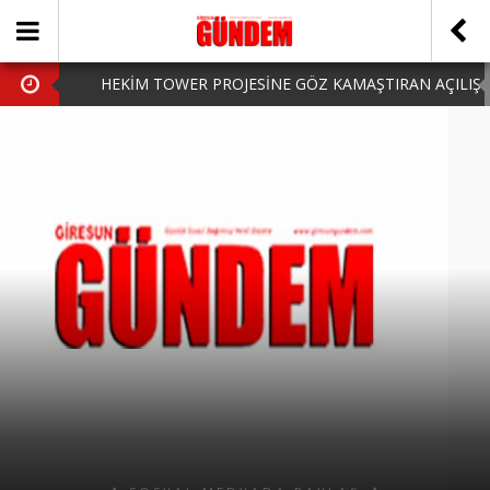
HEKİM TOWER PROJESİNE GÖZ KAMAŞTIRAN AÇILIŞ
AK PARTİ’DE YENİ YÜZLER
iPhone Arka Cam Değişimi ile Cihazınızı Koruyun
Hafta Sonu Şanlıurfa Çıkışlı Turlar Alternatifleri
HARUN CİCİ: VİDEOYU GÖRÜNCE GÖZLERİM DOLDU