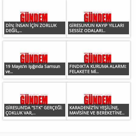
DİN; İNSAN İÇİN ZORLUK
GİRESUN’UN KAYIP YILLARI
DEĞİL,...
SESSİZ ODALARI...
19 Mayıs’ın Işığında Samsun
FINDIKTA KURUMA ALARMI:
ve...
FELAKETE Mİ...
GİRESUN’DA “STK” GERÇEĞİ:
KARADENİZ’İN YEŞİLİNE,
ÇOKLUK VAR,...
MAVİSİNE VE BEREKETİNE...