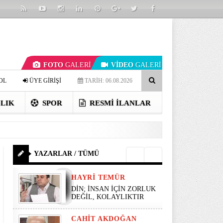
FOTO
GALERİ
VİDEO
GALERİ
OL
ÜYE GİRİŞİ
TARİH: 06.08.2026
LIK
SPOR
RESMI İLANLAR
YAZARLAR / TÜMÜ
HAYRI TEMÜR
DİN; İNSAN İÇİN ZORLUK
DEĞİL, KOLAYLIKTIR
CAHIT AKDOĞAN