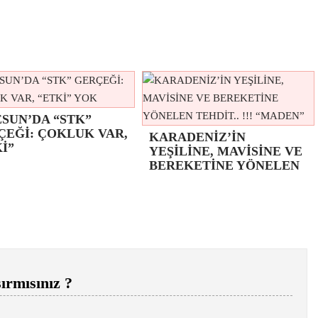
SUN’DA “STK”
ÇEĞİ: ÇOKLUK VAR,
KARADENİZ’İN
İ”
YEŞİLİNE, MAVİSİNE VE
BEREKETİNE YÖNELEN
ırmısınız ?