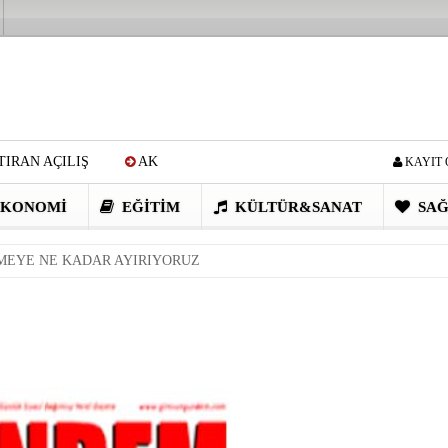
IRAN AÇILIŞ
AK
KAYIT 
Cİ: VİDEOYU GÖRÜNCE
KONOMI
EĞITIM
KÜLTÜR&SANAT
SAĞ
EN DEVRİM GİBİ PROJELER
MEYE NE KADAR AYIRIYORUZ
I OBASI YAYLA ŞENLİĞİ