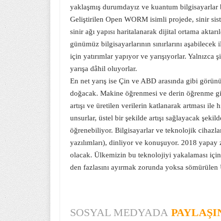
yaklaşmış durumdayız ve kuantum bilgisayarlar bu
Geliştirilen Open WORM isimli projede, sinir sis
sinir ağı yapısı haritalanarak dijital ortama akt
günümüz bilgisayarlarının sınırlarını aşabilecek 
için yatırımlar yapıyor ve yarışıyorlar. Yalnızca 
yarışa dâhil oluyorlar.
En net yarış ise Çin ve ABD arasında gibi görü
doğacak. Makine öğrenmesi ve derin öğrenme gib
artışı ve üretilen verilerin katlanarak artması il
unsurlar, üstel bir şekilde artışı sağlayacak şeki
öğrenebiliyor. Bilgisayarlar ve teknolojik cihazl
yazılımları), dinliyor ve konuşuyor. 2018 yapay z
olacak. Ülkemizin bu teknolojiyi yakalaması içi
den fazlasını ayırmak zorunda yoksa sömürülen
SOSYAL MEDYADA
PAYLAŞI