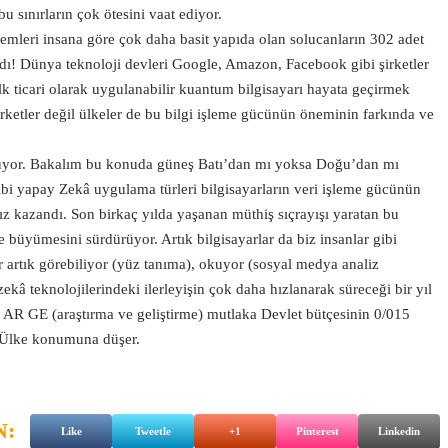
 sınırların çok ötesini vaat ediyor.
temleri insana göre çok daha basit yapıda olan solucanların 302 adet
arıldı! Dünya teknoloji devleri Google, Amazon, Facebook gibi şirketler
ilk ticari olarak uygulanabilir kuantum bilgisayarı hayata geçirmek
şirketler değil ülkeler de bu bilgi işleme gücünün öneminin farkında ve
nüyor. Bakalım bu konuda güneş Batı’dan mı yoksa Doğu’dan mı
i yapay Zekâ uygulama türleri bilgisayarların veri işleme gücünün
e hız kazandı. Son birkaç yılda yaşanan müthiş sıçrayışı yaratan bu
lde büyümesini sürdürüyor. Artık bilgisayarlar da biz insanlar gibi
ar artık görebiliyor (yüz tanıma), okuyor (sosyal medya analiz
ekâ teknolojilerindeki ilerleyişin çok daha hızlanarak süreceği bir yıl
n AR GE (araştırma ve geliştirme) mutlaka Devlet bütçesinin 0/015
 Ülke konumuna düşer.
N:
Like
Tweetle
+1
Pinterest
Linkedin