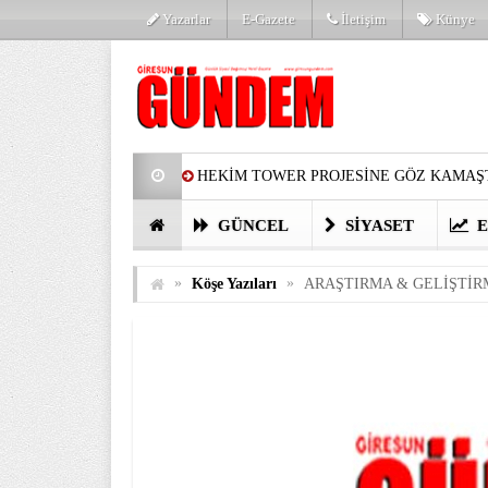
Yazarlar
E-Gazete
İletişim
Künye
HEKİM TOWER PROJESİNE GÖZ KAMAŞT
PARTİ’DE YENİ YÜZLER
HARUN Cİ
GÜNCEL
SIYASET
E
GÖZLERİM DOLDU
ÖNER HEKİM’D
»
»
Köşe Yazıları
ARAŞTIRMA & GELİŞTİR
BİRİNCİSİ YAPILAN TAMDERE YAPRAKL
KATILIMCILARI COŞTURDU