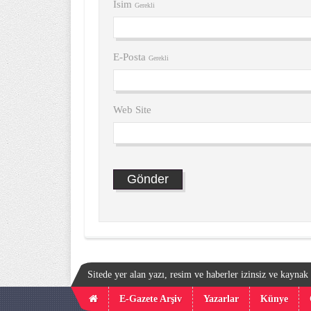
İsim
Gerekli
E-Posta
Gerekli
Web Site
Sitede yer alan yazı, resim ve haberler izinsiz ve kayna
E-Gazete Arşiv
Yazarlar
Künye