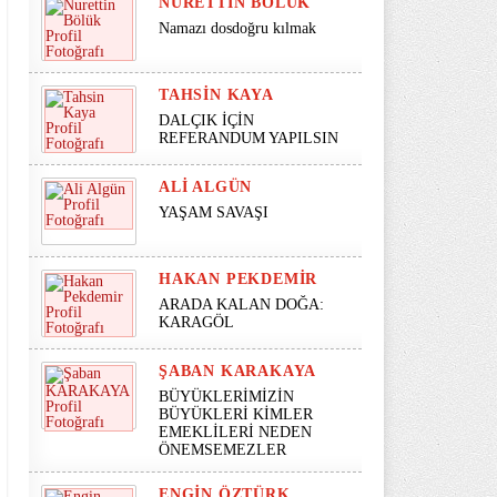
NURETTIN BÖLÜK
Namazı dosdoğru kılmak
TAHSIN KAYA
DALÇIK İÇİN
REFERANDUM YAPILSIN
ALI ALGÜN
YAŞAM SAVAŞI
HAKAN PEKDEMIR
ARADA KALAN DOĞA:
KARAGÖL
ŞABAN KARAKAYA
BÜYÜKLERİMİZİN
BÜYÜKLERİ KİMLER
EMEKLİLERİ NEDEN
ÖNEMSEMEZLER
ENGIN ÖZTÜRK