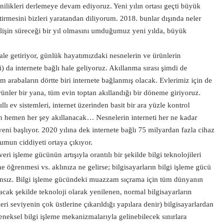
yenilikleri derlemeye devam ediyoruz. Yeni yılın ortası geçti büyük
irmesini bizleri yaratandan diliyorum. 2018. bunlar dışında neler
elişin süreceği bir yıl olmasını umduğumuz yeni yılda, büyük
hale getiriyor, günlük hayatımızdaki nesnelerin ve ürünlerin
 da internete bağlı hale geliyoruz. Akıllanma sırası şimdi de
 arabaların dörtte biri internete bağlanmış olacak. Evlerimiz için de
ünler bir yana, tüm evin toptan akıllandığı bir döneme giriyoruz.
lı ev sistemleri, internet üzerinden basit bir ara yüzle kontrol
en hemen her şey akıllanacak… Nesnelerin interneti her ne kadar
ni başlıyor. 2020 yılına dek internete bağlı 75 milyardan fazla cihaz
umun ciddiyeti ortaya çıkıyor.
eri işleme gücünün artışıyla orantılı bir şekilde bilgi teknolojileri
 öğrenmesi vs. aklınıza ne gelirse; bilgisayarların bilgi işleme gücü
nsız. Bilgi işleme gücündeki muazzam sıçrama için tüm dünyanın
acak şekilde teknoloji olarak yenilenen, normal bilgisayarların
i seviyenin çok üstlerine çıkarıldığı yapılara denir) bilgisayarlardan
neksel bilgi işleme mekanizmalarıyla gelinebilecek sınırlara