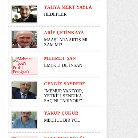
YAHYA MERT YAYLA
HEDEFLER
ARIF ÇETINKAYA
MAAŞLARA ARTIŞ MI
ZAM MI?
MEHMET ŞAN
EMEKLİ DE İNSAN
CENGIZ SAYDERE
“MEMUR YANIYOR,
YETKİLİ SENDİKA
SAÇINI TARIYOR!”
YAKUP ÇUKUR
MEÇHUL BİR YOL