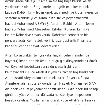
ayrılır. Ailemizde ayrılır. Amelimizle baş başa kalırız. Allah
yardımcımız olsun. Sorgu melekleri gelir (münker ve nekir)
kabirde Rabbin kim-Nebim kim-kitabin nedir ve kıblen neresidir
sorarlar. Kabirde yüce Allah’ın izni ile ve peygamberimiz
hazreti Muhammed A.S.V’ın Şefaati ile Rabbim Allah, Nebim
hazreti Muhammed Aleyselam, Kitabım Kur’an-ı kerim ve
kıblem Kâbe diye cevap veririz. Kabrimize cennetten bir
pencere açılır. Cennetteki yerimiz bize gösterilir. Kıyamete
kadar bu cennet hayatı devam eder.
Allah korusun(kâfirler için kabir hayatı cehennemden bir
hayattır) İnsanların bir ömrü olduğu gibi dünyanında bir ömrü
var. Kıyamet koptuktan sonra dünyada hiçbir canlı
kalmayacaktır. Yüce Allah dünyayı bir zaman boş bırakacak.
Allah İsrafil Aleyselamı diriltecek sur’a üfleyecek. Başta
Âlemlere rahmet olarak gönderilen Hazreti Muhammed S.A.V
dirilecek ve tüm peygamberlerimiz insanlık dirilecek. Bu hesap
gününde yüce Allah cc. dünyada ne işlemişsek hepsinden
hesaba çekiliriz. Müslümanlar olarak yüce Allah’ın affına ve