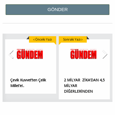
Önceki Yazı
Sonraki Yazı
Çevik Kuvvet’ten Çelik
2 MİLYAR ZİKA’DAN 4,5
Millet’e!..
MİLYAR
DİĞERLERİNDEN