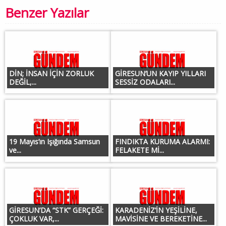
Benzer Yazılar
DİN; İNSAN İÇİN ZORLUK
GİRESUN’UN KAYIP YILLARI
DEĞİL,...
SESSİZ ODALARI...
19 Mayıs’ın Işığında Samsun
FINDIKTA KURUMA ALARMI:
ve...
FELAKETE Mİ...
GİRESUN’DA “STK” GERÇEĞİ:
KARADENİZ’İN YEŞİLİNE,
ÇOKLUK VAR,...
MAVİSİNE VE BEREKETİNE...