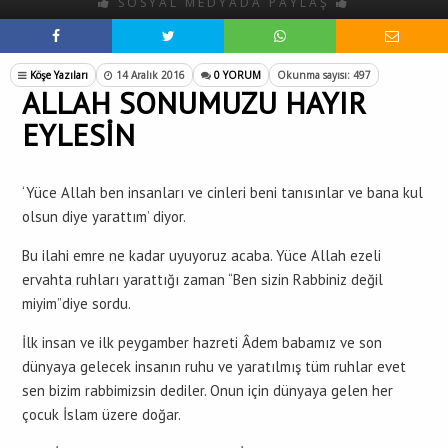
SOSYAL MEDYADA PAYLAŞ
Köşe Yazıları
14 Aralık 2016
0 YORUM
Okunma sayısı: 497
ALLAH SONUMUZU HAYIR
EYLESİN
‘Yüce Allah ben insanları ve cinleri beni tanısınlar ve bana kul
olsun diye yarattım’ diyor.
Bu ilahi emre ne kadar uyuyoruz acaba. Yüce Allah ezeli
ervahta ruhları yarattığı zaman “Ben sizin Rabbiniz değil
miyim”diye sordu.
İlk insan ve ilk peygamber hazreti Âdem babamız ve son
dünyaya gelecek insanın ruhu ve yaratılmış tüm ruhlar evet
sen bizim rabbimizsin dediler. Onun için dünyaya gelen her
çocuk İslam üzere doğar.