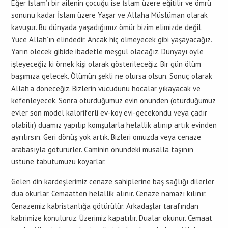
Eğer İslam’ı bir ailenin çocuğu ise İslam üzere eğitilir ve ömrü
sonunu kadar İslam üzere Yaşar ve Allaha Müslüman olarak
kavuşur. Bu dünyada yaşadığımız ömür bizim elimizde değil.
Yüce Allah’ın elindedir. Ancak hiç ölmeyecek gibi yaşayacağız.
Yarın ölecek gibide ibadetle meşgul olacağız. Dünyayı öyle
işleyeceğiz ki örnek kişi olarak gösterileceğiz. Bir gün ölüm
başımıza gelecek. Ölümün şekli ne olursa olsun. Sonuç olarak
Allah’a döneceğiz. Bizlerin vücudunu hocalar yıkayacak ve
kefenleyecek. Sonra oturduğumuz evin önünden (oturduğumuz
evler son model kaloriferli ev-köy evi-gecekondu veya çadır
olabilir) duamız yapılıp komşularla helallik alınıp artık evinden
ayrılırsın. Geri dönüş yok artık. Bizleri omuzda veya cenaze
arabasıyla götürürler. Caminin önündeki musalla taşının
üstüne tabutumuzu koyarlar.
Gelen din kardeşlerimiz cenaze sahiplerine baş sağlığı dilerler
dua okurlar. Cemaatten helallik alınır. Cenaze namazı kılınır.
Cenazemiz kabristanlığa götürülür. Arkadaşlar tarafından
kabrimize konuluruz. Üzerimiz kapatılır. Dualar okunur. Cemaat