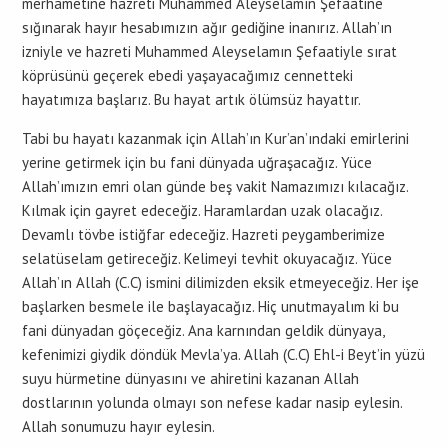
merhametine hazreti Muhammed Aleyselamın Şefaatine
sığınarak hayır hesabımızın ağır gediğine inanırız. Allah’ın
izniyle ve hazreti Muhammed Aleyselamın Şefaatiyle sırat
köprüsünü geçerek ebedi yaşayacağımız cennetteki
hayatımıza başlarız. Bu hayat artık ölümsüz hayattır.
Tabi bu hayatı kazanmak için Allah’ın Kur’an’ındaki emirlerini
yerine getirmek için bu fani dünyada uğraşacağız. Yüce
Allah’ımızın emri olan günde beş vakit Namazımızı kılacağız.
Kılmak için gayret edeceğiz. Haramlardan uzak olacağız.
Devamlı tövbe istiğfar edeceğiz. Hazreti peygamberimize
selatüselam getireceğiz. Kelimeyi tevhit okuyacağız. Yüce
Allah’ın Allah (C.C) ismini dilimizden eksik etmeyeceğiz. Her işe
başlarken besmele ile başlayacağız. Hiç unutmayalım ki bu
fani dünyadan göçeceğiz. Ana karnından geldik dünyaya,
kefenimizi giydik döndük Mevla’ya. Allah (C.C) Ehl-i Beyt’in yüzü
suyu hürmetine dünyasını ve ahiretini kazanan Allah
dostlarının yolunda olmayı son nefese kadar nasip eylesin.
Allah sonumuzu hayır eylesin.