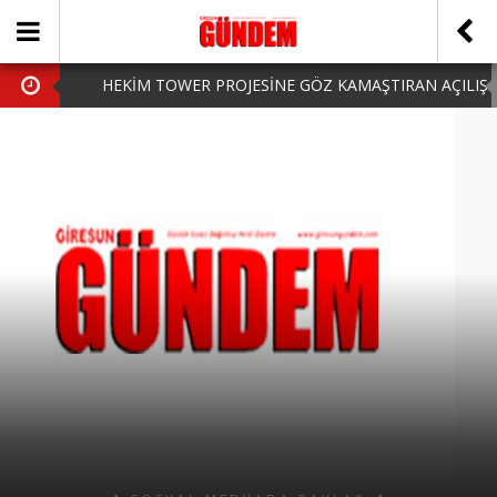
HEKİM TOWER PROJESİNE GÖZ KAMAŞTIRAN AÇILIŞ
AK PARTİ’DE YENİ YÜZLER
iPhone Arka Cam Değişimi ile Cihazınızı Koruyun
Hafta Sonu Şanlıurfa Çıkışlı Turlar Alternatifleri
HARUN CİCİ: VİDEOYU GÖRÜNCE GÖZLERİM DOLDU