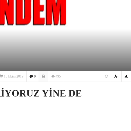
15 Ekim 2019
0
495
-
+
RİYORUZ YİNE DE