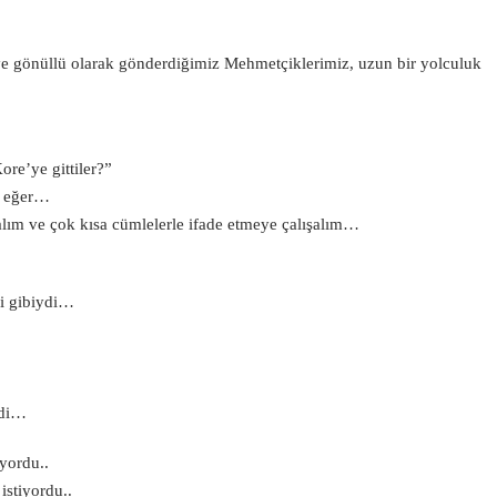
e gönüllü olarak gönderdiğimiz Mehmetçiklerimiz, uzun bir yolculuk
re’ye gittiler?”
a eğer…
lım ve çok kısa cümlelerle ifade etmeye çalışalım…
si gibiydi…
ydi…
üyordu..
istiyordu..