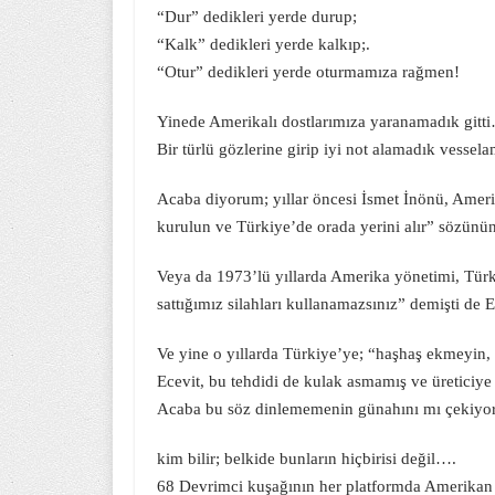
“Dur” dedikleri yerde durup;
“Kalk” dedikleri yerde kalkıp;.
“Otur” dedikleri yerde oturmamıza rağmen!
Yinede Amerikalı dostlarımıza yaranamadık gitt
Bir türlü gözlerine girip iyi not alamadık vessela
Acaba diyorum; yıllar öncesi İsmet İnönü, Ameri
kurulun ve Türkiye’de orada yerini alır” sözünü
Veya da 1973’lü yıllarda Amerika yönetimi, Türk
sattığımız silahları kullanamazsınız” demişti de 
Ve yine o yıllarda Türkiye’ye; “haşhaş ekmeyin
Ecevit, bu tehdidi de kulak asmamış ve üreticiye
Acaba bu söz dinlememenin günahını mı çekiyor
kim bilir; belkide bunların hiçbirisi değil….
68 Devrimci kuşağının her platformda Amerikan