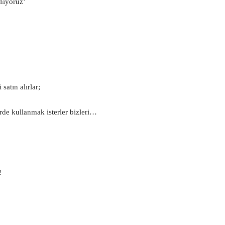
nıyoruz’
satın alırlar;
erde kullanmak isterler bizleri…
!