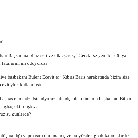
i…
m!
kan Başkanına biraz sert ve dikleşerek; “Gerekirse yeni bir dünya
n faturasını mı ödüyoruz?
iye başbakanı Bülent Ecevit’e; “Kıbrıs Barış harekatında bizim size
Ecevit yine kullanmıştı…
, haşhaş ekmenizi istemiyoruz” demişti de, dönemin başbakanı Bülent
 haşhaş ektirmişti…
uz şu günlerde?
 düşmanlığı yapmasını unutmamış ve bu yüzden gıcık kapmışlardır