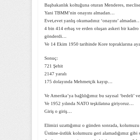
Başbakanlık koltuğuna oturan Menderes, mecli
Yani TBMM’nin onayını almadan…
Evet,evet yanlış okumadınız ‘onayını’ almadan
4 bin 414 erbaş ve erden oluşan askeri bir kad
gönderdi…
Ve 14 Ekim 1950 tarihinde Kore topraklarına ay
Sonuç:
721 Şehit
2147 yaralı
175 dolayında Mehmetçik kayıp…
Ve Amerika’ya bağlılığımız bu sayısal ‘bedeli’
Ve 1952 yılında NATO teşkilatına giriyoruz…
Giriş o giriş…
Elimizi uzattığımız o günden sonrada, kolumuzu 
Üstüne-üstlük kolumuzu geri alamadığımız gibi