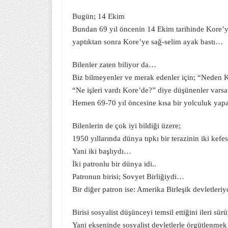
Bugün; 14 Ekim
Bundan 69 yıl öncenin 14 Ekim tarihinde Kore’y
yaptıktan sonra Kore’ye sağ-selim ayak bastı…
Bilenler zaten biliyor da…
Biz bilmeyenler ve merak edenler için; “Neden Ko
“Ne işleri vardı Kore’de?” diye düşünenler vars
Hemen 69-70 yıl öncesine kısa bir yolculuk yapa
Bilenlerin de çok iyi bildiği üzere;
1950 yıllarında dünya tıpkı bir terazinin iki kefe
Yani iki başlıydı…
İki patronlu bir dünya idi..
Patronun birisi; Sovyet Birliğiydi…
Bir diğer patron ise: Amerika Birleşik devletleri
Birisi sosyalist düşünceyi temsil ettiğini ileri sür
Yani ekseninde sosyalist devletlerle örgütlenmek 