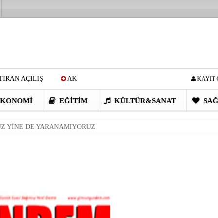
IRAN AÇILIŞ
AK
KAYIT 
Cİ: VİDEOYU GÖRÜNCE
KONOMI
EĞITIM
KÜLTÜR&SANAT
SAĞ
EN DEVRİM GİBİ PROJELER
UZ YİNE DE YARANAMIYORUZ
I OBASI YAYLA ŞENLİĞİ