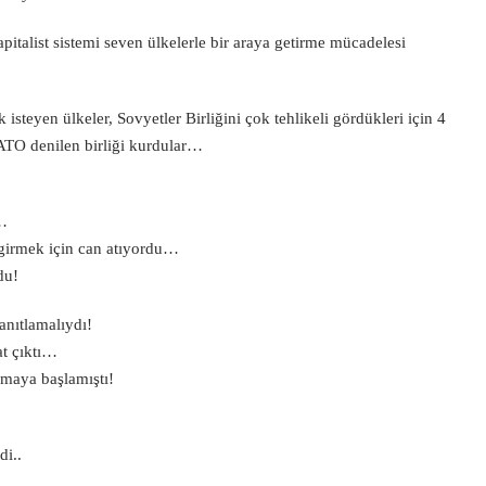
kapitalist sistemi seven ülkelerle bir araya getirme mücadelesi
steyen ülkeler, Sovyetler Birliğini çok tehlikeli gördükleri için 4
NATO denilen birliği kurdular…
ı…
 girmek için can atıyordu…
du!
nıtlamalıydı!
at çıktı…
şmaya başlamıştı!
di..