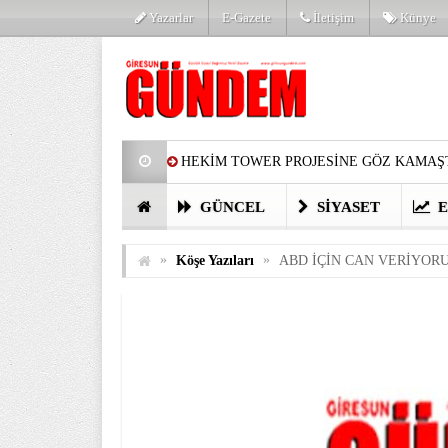
Yazarlar
E-Gazete
İletişim
Künye
HEKİM TOWER PROJESİNE GÖZ KAMAŞT
PARTİ’DE YENİ YÜZLER
HARUN Cİ
GÜNCEL
SIYASET
E
GÖZLERİM DOLDU
ÖNER HEKİM’D
»
»
Köşe Yazıları
ABD İÇİN CAN VERİYOR
BİRİNCİSİ YAPILAN TAMDERE YAPRAKL
KATILIMCILARI COŞTURDU