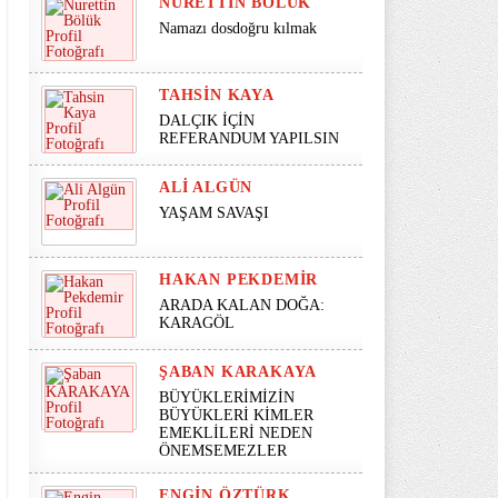
NURETTIN BÖLÜK
Namazı dosdoğru kılmak
TAHSIN KAYA
DALÇIK İÇİN
REFERANDUM YAPILSIN
ALI ALGÜN
YAŞAM SAVAŞI
HAKAN PEKDEMIR
ARADA KALAN DOĞA:
KARAGÖL
ŞABAN KARAKAYA
BÜYÜKLERİMİZİN
BÜYÜKLERİ KİMLER
EMEKLİLERİ NEDEN
ÖNEMSEMEZLER
ENGIN ÖZTÜRK