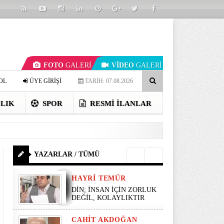
FOTO
GALERİ
VİDEO
GALERİ
OL
ÜYE GİRİŞİ
TARİH: 07.08.2026
LIK
SPOR
RESMI İLANLAR
YAZARLAR / TÜMÜ
HAYRI TEMÜR
DİN; İNSAN İÇİN ZORLUK
DEĞİL, KOLAYLIKTIR
CAHIT AKDOĞAN