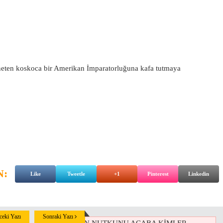
ten koskoca bir Amerikan İmparatorluğuna kafa tutmaya
N:
Like
Tweetle
+1
Pinterest
Linkedin
eki Yazı
Sonraki Yazı