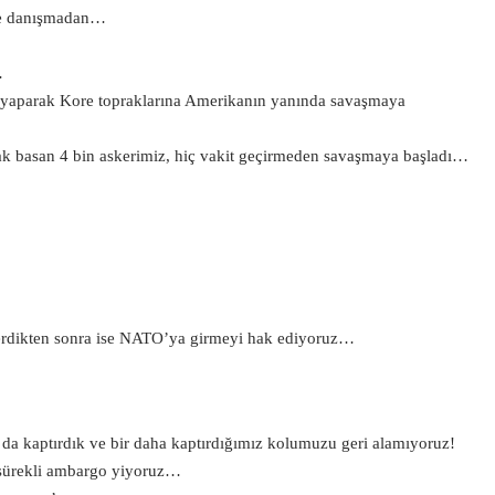
se danışmadan…
…
ro yaparak Kore topraklarına Amerikanın yanında savaşmaya
ak basan 4 bin askerimiz, hiç vakit geçirmeden savaşmaya başladı…
 verdikten sonra ise NATO’ya girmeyi hak ediyoruz…
da kaptırdık ve bir daha kaptırdığımız kolumuzu geri alamıyoruz!
 sürekli ambargo yiyoruz…