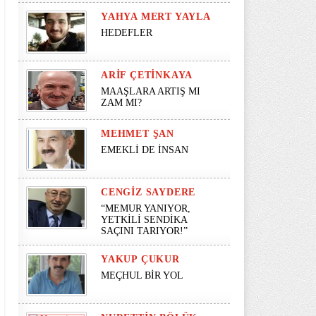
YAHYA MERT YAYLA
HEDEFLER
ARIF ÇETINKAYA
MAAŞLARA ARTIŞ MI
ZAM MI?
MEHMET ŞAN
EMEKLİ DE İNSAN
CENGIZ SAYDERE
“MEMUR YANIYOR,
YETKİLİ SENDİKA
SAÇINI TARIYOR!”
YAKUP ÇUKUR
MEÇHUL BİR YOL