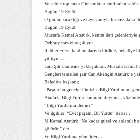
Ve sahile toplanan Giresunlular tarafından sahile 
Bugün 19 Eylül
O günün sıcaklığı ve heyecanıyla bir kez daha 
Bugün 19 Eylül
Mustafa Kemal Atatürk, kentin ileri gelenleriyle ş
Debboy mevkine çıkıyor.
Rehberleri ve katılımcılarıyla birlikte, belediy
yürüyor…
Tam Şıh Camisine yaklaştıkları, Mustafa Kemal’a
Gençleri temsilen şair Can Akengin Atatürk’e ya
Belediye başkanı;
“Paşam bu gençler ilimizin -Bilgi Yurdunun- gençle
Atatürk ‘Bilgi Yurdu’ tanımını duyunca, yüzünde bi
“Bilgi Yurdu mu dedin?”
Ve ilgililer; “Evet paşam, Bil Yurdu” derler…
M.Kemal Atatürk “Ne kadar güzel ve anlamlı bir 
götürün” der…
Ve Bilgi Yurduna yönelirler…