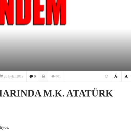
20 Eylül 2019
0
401
-
+
HARINDA M.K. ATATÜRK
iyor.