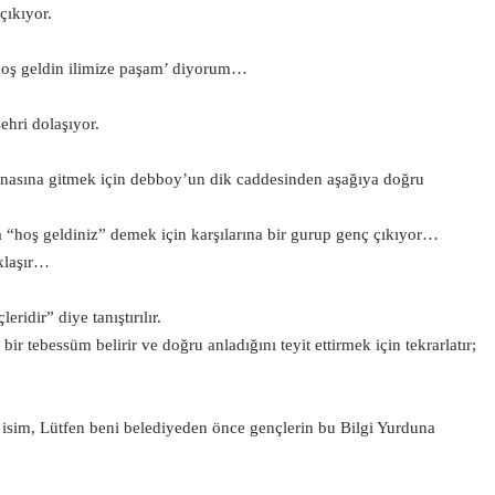
çıkıyor.
‘hoş geldin ilimize paşam’ diyorum…
ehri dolaşıyor.
e binasına gitmek için debboy’un dik caddesinden aşağıya doğru
 “hoş geldiniz” demek için karşılarına bir gurup genç çıkıyor…
klaşır…
ridir” diye tanıştırılır.
r tebessüm belirir ve doğru anladığını teyit ettirmek için tekrarlatır;
isim, Lütfen beni belediyeden önce gençlerin bu Bilgi Yurduna