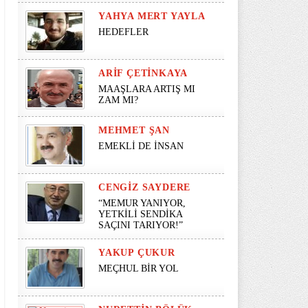
YAHYA MERT YAYLA
HEDEFLER
ARIF ÇETINKAYA
MAAŞLARA ARTIŞ MI
ZAM MI?
MEHMET ŞAN
EMEKLİ DE İNSAN
CENGIZ SAYDERE
“MEMUR YANIYOR,
YETKİLİ SENDİKA
SAÇINI TARIYOR!”
YAKUP ÇUKUR
MEÇHUL BİR YOL