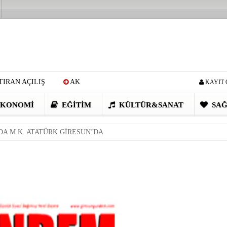
IRAN AÇILIŞ
AK
KAYIT 
Cİ: VİDEOYU GÖRÜNCE
KONOMI
EĞITIM
KÜLTÜR&SANAT
SAĞ
EN DEVRİM GİBİ PROJELER
DA M.K. ATATÜRK GİRESUN’DA
I OBASI YAYLA ŞENLİĞİ