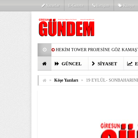
Yazarlar
E-Gazete
İletişim
Künye
HEKİM TOWER PROJESİNE GÖZ KAMAŞT
PARTİ’DE YENİ YÜZLER
HARUN Cİ
GÜNCEL
SIYASET
E
GÖZLERİM DOLDU
ÖNER HEKİM’D
»
»
Köşe Yazıları
19 EYLÜL- SONBAHARIN
BİRİNCİSİ YAPILAN TAMDERE YAPRAKL
KATILIMCILARI COŞTURDU