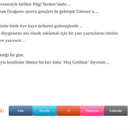
 avenesiyle birlikte Bilgi Yurdun’dadır…
man Ocağının sporcu gençleri de gelmiştir Giresun’a…
nün birde üye kayıt defterini getirmişlerdir…
duygularını anı olarak saklamak için bir yazı yazmalarını isterler.
tere yazıverir…
ttiği bir gün.
yla kendisine ilimize bir kez daha ‘Hoş Geldiniz’ diyorum…
N:
Like
Tweetle
+1
Pinterest
Linkedin