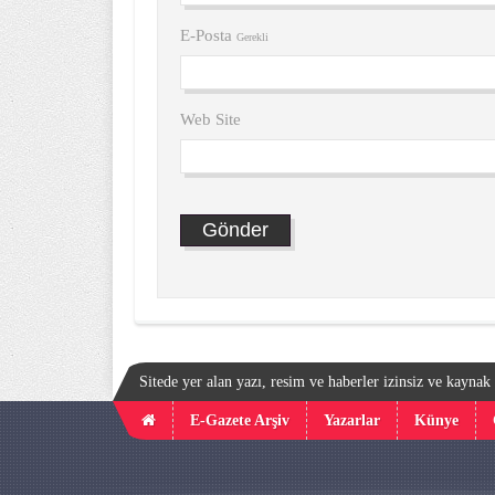
E-Posta
Gerekli
Web Site
Sitede yer alan yazı, resim ve haberler izinsiz ve kayna
E-Gazete Arşiv
Yazarlar
Künye