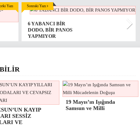
eki Yazı
Sonraki Yazı
6 YABANCI BİR
DODO, BİR PANOS
YAPMIYOR
BİLİR
19 Mayıs’ın Işığında
Samsun ve Milli
ESUN’UN KAYIP
ARI SESSİZ
LARI VE