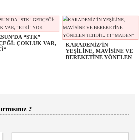
SUN’DA “STK”
ÇEĞİ: ÇOKLUK VAR,
KARADENİZ’İN
İ”
YEŞİLİNE, MAVİSİNE VE
BEREKETİNE YÖNELEN
ırmısınız ?