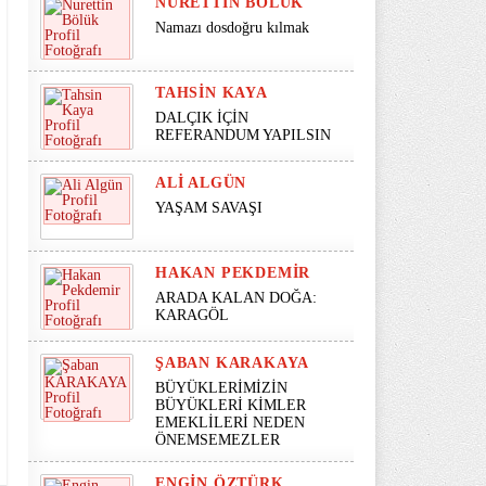
NURETTIN BÖLÜK
Namazı dosdoğru kılmak
TAHSIN KAYA
DALÇIK İÇİN
REFERANDUM YAPILSIN
ALI ALGÜN
YAŞAM SAVAŞI
HAKAN PEKDEMIR
ARADA KALAN DOĞA:
KARAGÖL
ŞABAN KARAKAYA
BÜYÜKLERİMİZİN
BÜYÜKLERİ KİMLER
EMEKLİLERİ NEDEN
ÖNEMSEMEZLER
ENGIN ÖZTÜRK