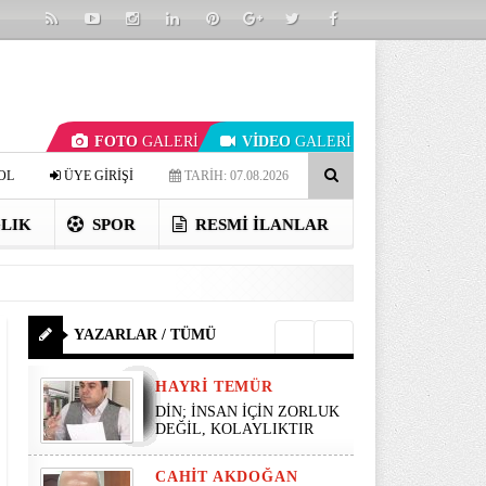
FOTO
GALERİ
VİDEO
GALERİ
OL
ÜYE GİRİŞİ
TARİH: 07.08.2026
LIK
SPOR
RESMI İLANLAR
YAZARLAR / TÜMÜ
HAYRI TEMÜR
DİN; İNSAN İÇİN ZORLUK
DEĞİL, KOLAYLIKTIR
CAHIT AKDOĞAN