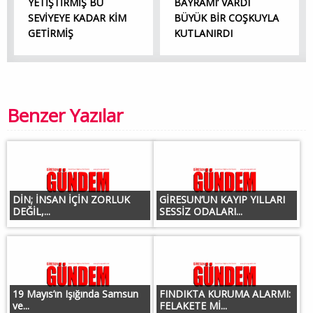
YETİŞTİRMİŞ BU
BAYRAMI’ VARDI
SEVİYEYE KADAR KİM
BÜYÜK BİR COŞKUYLA
GETİRMİŞ
KUTLANIRDI
Benzer Yazılar
DİN; İNSAN İÇİN ZORLUK
GİRESUN’UN KAYIP YILLARI
DEĞİL,...
SESSİZ ODALARI...
19 Mayıs’ın Işığında Samsun
FINDIKTA KURUMA ALARMI:
ve...
FELAKETE Mİ...