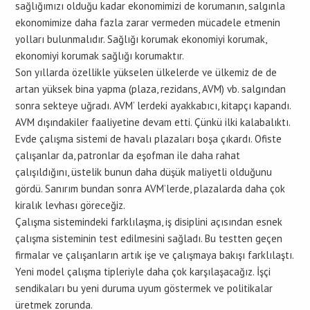
sağlığımızı olduğu kadar ekonomimizi de korumanın, salgınla
ekonomimize daha fazla zarar vermeden mücadele etmenin
yolları bulunmalıdır. Sağlığı korumak ekonomiyi korumak,
ekonomiyi korumak sağlığı korumaktır.
Son yıllarda özellikle yükselen ülkelerde ve ülkemiz de de
artan yüksek bina yapma (plaza, rezidans, AVM) vb. salgından
sonra sekteye uğradı. AVM’ lerdeki ayakkabıcı, kitapçı kapandı.
AVM dışındakiler faaliyetine devam etti. Çünkü ilki kalabalıktı.
Evde çalışma sistemi de havalı plazaları boşa çıkardı. Ofiste
çalışanlar da, patronlar da eşofman ile daha rahat
çalışıldığını, üstelik bunun daha düşük maliyetli olduğunu
gördü. Sanırım bundan sonra AVM’lerde, plazalarda daha çok
kiralık levhası göreceğiz.
Çalışma sistemindeki farklılaşma, iş disiplini açısından esnek
çalışma sisteminin test edilmesini sağladı. Bu testten geçen
firmalar ve çalışanların artık işe ve çalışmaya bakışı farklılaştı.
Yeni model çalışma tipleriyle daha çok karşılaşacağız. İşçi
sendikaları bu yeni duruma uyum göstermek ve politikalar
üretmek zorunda.