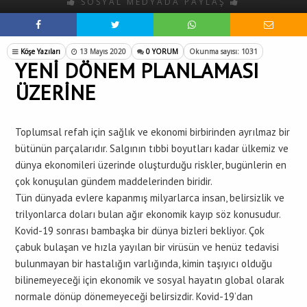
SOSYAL MEDYADA PAYLAŞ
Köşe Yazıları
13 Mayıs 2020
0 YORUM
Okunma sayısı: 1031
YENİ DÖNEM PLANLAMASI
ÜZERİNE
Toplumsal refah için sağlık ve ekonomi birbirinden ayrılmaz bir
bütünün parçalarıdır. Salgının tıbbi boyutları kadar ülkemiz ve
dünya ekonomileri üzerinde oluşturduğu riskler, bugünlerin en
çok konuşulan gündem maddelerinden biridir.
Tün dünyada evlere kapanmış milyarlarca insan, belirsizlik ve
trilyonlarca doları bulan ağır ekonomik kayıp söz konusudur.
Kovid-19 sonrası bambaşka bir dünya bizleri bekliyor. Çok
çabuk bulaşan ve hızla yayılan bir virüsün ve henüz tedavisi
bulunmayan bir hastalığın varlığında, kimin taşıyıcı olduğu
bilinemeyeceği için ekonomik ve sosyal hayatın global olarak
normale dönüp dönemeyeceği belirsizdir. Kovid-19’dan