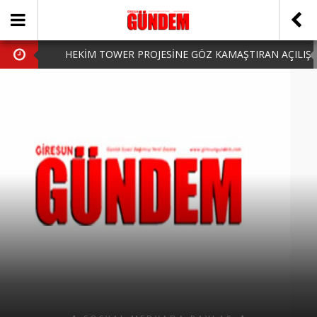
HEKİM TOWER PROJESİNE GÖZ KAMAŞTIRAN AÇILIŞ
AK PARTİ’DE YENİ YÜZLER
iPhone Arka Cam Değişimi ile Cihazınızı Koruyun
Hafta Sonu Şanlıurfa Çıkışlı Turlar Alternatifleri
HARUN CİCİ: VİDEOYU GÖRÜNCE GÖZLERİM DOLDU