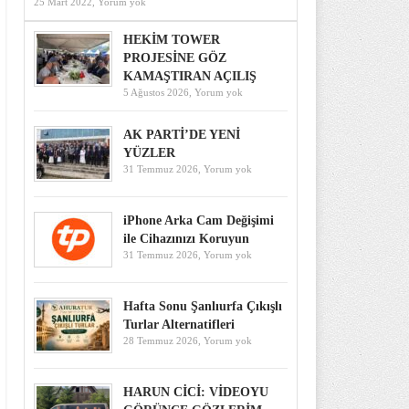
25 Mart 2022,
Yorum yok
HEKİM TOWER
PROJESİNE GÖZ
KAMAŞTIRAN AÇILIŞ
5 Ağustos 2026,
Yorum yok
AK PARTİ’DE YENİ
YÜZLER
31 Temmuz 2026,
Yorum yok
iPhone Arka Cam Değişimi
ile Cihazınızı Koruyun
31 Temmuz 2026,
Yorum yok
Hafta Sonu Şanlıurfa Çıkışlı
Turlar Alternatifleri
28 Temmuz 2026,
Yorum yok
HARUN CİCİ: VİDEOYU