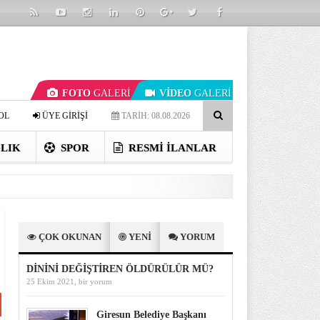
FOTO
GALERİ
VİDEO
GALERİ
OL
ÜYE GİRİŞİ
TARİH: 08.08.2026
LIK
SPOR
RESMI İLANLAR
ÇOK OKUNAN
YENİ
YORUM
DİNİNİ DEĞİŞTİREN ÖLDÜRÜLÜR MÜ?
25 Ekim 2021,
bir yorum
Giresun Belediye Başkanı