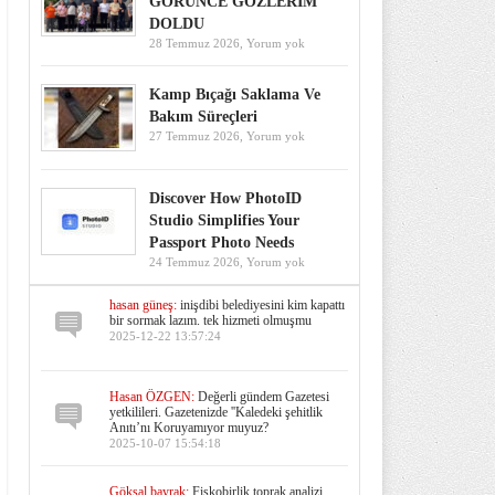
GÖRÜNCE GÖZLERİM
DOLDU
28 Temmuz 2026,
Yorum yok
Kamp Bıçağı Saklama Ve
Bakım Süreçleri
27 Temmuz 2026,
Yorum yok
Discover How PhotoID
Studio Simplifies Your
Passport Photo Needs
24 Temmuz 2026,
Yorum yok
hasan güneş:
inişdibi belediyesini kim kapattı
bir sormak lazım. tek hizmeti olmuşmu
2025-12-22 13:57:24
Hasan ÖZGEN:
Değerli gündem Gazetesi
yetkilileri. Gazetenizde ''Kaledeki şehitlik
Anıtı’nı Koruyamıyor muyuz?
2025-10-07 15:54:18
Göksal bayrak:
Fiskobirlik toprak analizi