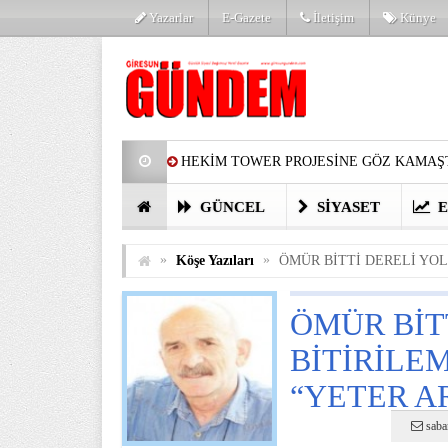
Yazarlar
E-Gazete
İletişim
Künye
HEKİM TOWER PROJESİNE GÖZ KAMAŞT
PARTİ’DE YENİ YÜZLER
HARUN Cİ
GÜNCEL
SIYASET
E
GÖZLERİM DOLDU
ÖNER HEKİM’D
»
»
Köşe Yazıları
ÖMÜR BİTTİ DERELİ YOL
BİRİNCİSİ YAPILAN TAMDERE YAPRAKL
ÖMÜR BİT
KATILIMCILARI COŞTURDU
BİTİRİLE
“YETER AR
saba