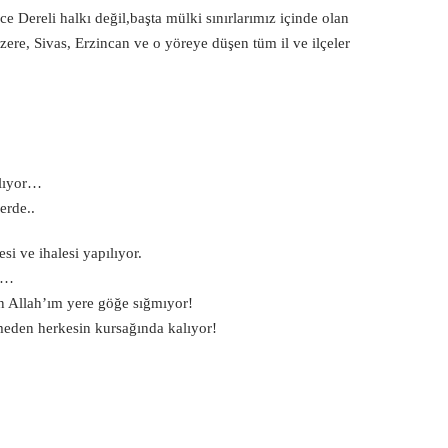
 Dereli halkı değil,başta mülki sınırlarımız içinde olan
zere, Sivas, Erzincan ve o yöreye düşen tüm il ve ilçeler
alıyor…
erde..
si ve ihalesi yapılıyor.
or…
an Allah’ım yere göğe sığmıyor!
eden herkesin kursağında kalıyor!