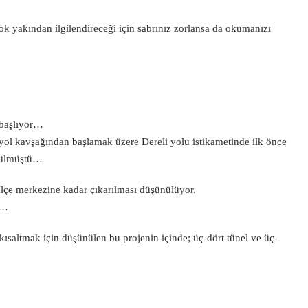
çok yakından ilgilendireceği için sabrınız zorlansa da okumanızı
 başlıyor…
yol kavşağından başlamak üzere Dereli yolu istikametinde ilk önce
ünülmüştü…
 İlçe merkezine kadar çıkarılması düşünülüyor.
r…
kısaltmak için düşünülen bu projenin içinde; üç-dört tünel ve üç-