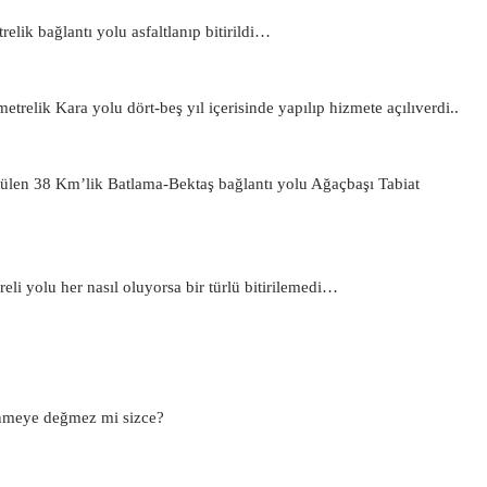
lik bağlantı yolu asfaltlanıp bitirildi…
trelik Kara yolu dört-beş yıl içerisinde yapılıp hizmete açılıverdi..
nülen 38 Km’lik Batlama-Bektaş bağlantı yolu Ağaçbaşı Tabiat
li yolu her nasıl oluyorsa bir türlü bitirilemedi…
nmeye değmez mi sizce?