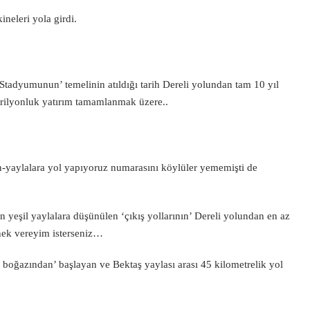
neleri yola girdi.
 Stadyumunun’ temelinin atıldığı tarih Dereli yolundan tam 10 yıl
 trilyonluk yatırım tamamlanmak üzere..
dan-yaylalara yol yapıyoruz numarasını köylüler yememişti de
en yeşil yaylalara düşünülen ‘çıkış yollarının’ Dereli yolundan en az
rnek vereyim isterseniz…
oğazından’ başlayan ve Bektaş yaylası arası 45 kilometrelik yol