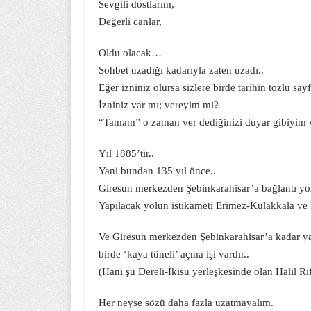
Sevgili dostlarım,
Değerli canlar,
Oldu olacak…
Sohbet uzadığı kadarıyla zaten uzadı..
Eğer izniniz olursa sizlere birde tarihin tozlu s
İzniniz var mı; vereyim mi?
“Tamam” o zaman ver dediğinizi duyar gibiyim 
Yıl 1885’tir..
Yani bundan 135 yıl önce..
Giresun merkezden Şebinkarahisar’a bağlantı yol
Yapılacak yolun istikameti Erimez-Kulakkala ve İ
Ve Giresun merkezden Şebinkarahisar’a kadar ya
birde ‘kaya tüneli’ açma işi vardır..
(Hani şu Dereli-İkisu yerleşkesinde olan Halil Rıf
Her neyse sözü daha fazla uzatmayalım.