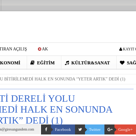
IRAN AÇILIŞ
AK
KAYIT 
Cİ: VİDEOYU GÖRÜNCE
KONOMI
EĞITIM
KÜLTÜR&SANAT
SAĞ
EN DEVRİM GİBİ PROJELER
U BİTİRİLEMEDİ HALK EN SONUNDA “YETER ARTIK” DEDİ (1)
I OBASI YAYLA ŞENLİĞİ
Tİ DERELİ YOLU
MEDİ HALK EN SONUNDA
TIK” DEDİ (1)
n@giresungundem.com
Facebook
Twitter
Google+