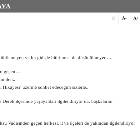
AYA
-
+
 bitirilemeyen ve bu gidişle bitirilmesi de düşünülmeyen…
eçim geçen…
ünülen..
 Hikayesi’ üzerine sohbet edeceğim sizlerle..
Dereli ilçesinde yaşayanları ilgilendiriyor da, başkalarını
su Vadisinden geçen herkesi, il ve ilçeleri de yakından ilgilendiriyor