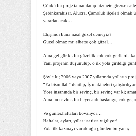
Çünkü bu proje tamamlanıp hizmete girerse sadece
Şebinkarahisar, Alucra, Çamoluk ilçeleri olmak ü
yararlanacak…
Eh,şimdi buna nasıl güzel demeyiz?
Güzel olmaz mı; elbette çok güzel…
Ama gel gör ki, bu güzellik çok çok gerilerde k
Yani projenin düşünülüp, o ilk yola girildiği günl
Şöyle ki; 2006 veya 2007 yıllarında yolların proje
“Ya bismillah” denilip, İş makineleri çalıştırılıy
Yöre insanında bir sevinç, bir sevinç var ki; am
Ama bu sevinç, bu heyecanlı başlangıç çok geçm
Ve günler,haftaları kovalıyor…
Haftalar, ayları, yıllar üst üste yığılıyor!
Yola ilk kazmayı vurulduğu günden bu yana;