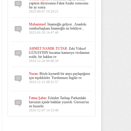
yaptırın diyorsunuz.Fakat Analiz sonucunu
bir ay sonra
2025-09-07 19:20:21
Muhammed:
İmamoğlu geliyor...Anadolu
cumhurbaşkanı İmamoğlu nu bekliyor...
2025-01-20 14:47:48
AHMET NAMIK TUTAR:
Zeki Yüksel
GÜNAYDIN hocamız kamuoyu vicdanının
esidir, bir hakkın ve
2024-12-26 00:06:34
Nuran:
Böyle kıymetli bir anıyı paylaştığınız
için teşekkürler. Yurdumuzu İngiliz ve
2024-12-21 08:52:57
Fatma Şahin:
Eskiden Tasbaşı Parkındaki
havuzun içinde balıklar yuzerdi. Giresun'un
en huzurlu
2024-12-07 14:53:48