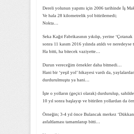
Dereli yolunun yapımı için 2006 tarihinde İş Maki
Ve hala 28 kilometrelik yol bitirilemedi;
Nokta…
Seka Kağıt Fabrikasının yıkılıp, yerine ‘Çotanak
sonra 11 kasım 2016 yılında atıldı ve neredeyse
Ha bitti, ha bitecek vaziyette…
Durun vereceğim örnekler daha bitmedi…
Hani bir ‘yeşil yol’ hikayesi vardı da, yaylalar
durdurulmuştu ya hani…
İşte o yolların (geçici olarak) durdurulup, sahild
10 yıl sonra başlayıp ve bitirilen yollardan da ö
Örneğin; 3-4 yıl önce Bulancak merkez ‘Dükkan b
asfaltlaması tamamlanıp bitti…