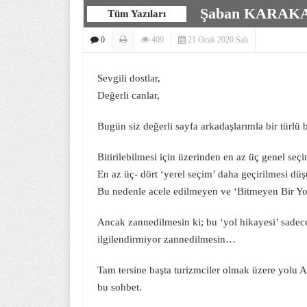
Şaban KARAK
Tüm Yazıları
0
409
21 Ocak 2020 Salı
Sevgili dostlar,
Değerli canlar,
Bugün siz değerli sayfa arkadaşlarımla bir türlü
Bitirilebilmesi için üzerinden en az üç genel s
En az üç- dört ‘yerel seçim’ daha geçirilmesi düş
Bu nedenle acele edilmeyen ve ‘Bitmeyen Bir Yol
Ancak zannedilmesin ki; bu ‘yol hikayesi’ sadece 
ilgilendirmiyor zannedilmesin…
Tam tersine başta turizmciler olmak üzere yolu Ak
bu sohbet.