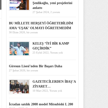
Şenlikoğlu, yeni projelerini
anlattı
27 Şubat 2024,
2 yorum
BU MİLLETE HERŞEYİ ÖĞRETEBİLDİM
AMA ‘UŞAK’ OLMAYI ÖĞRETEMEDİM
30 Ekim 2020,
bir yorum
KELEŞ “İYİ BİR KAMP
GEÇİRDİK”
25 Eylül 2022,
Yorum yok
Giresun Lisesi’nden Bir Başarı Daha
27 Şubat 2020,
bir yorum
GAZETECİLERDEN İBAŞ’A
ZİYARET…
10 Mart 2022,
Yorum yok
İcradan satılık 2008 model Mitsubishi L 200