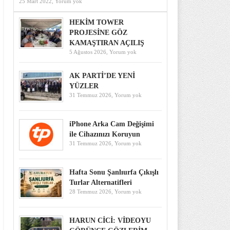
25 Mart 2022,
Yorum yok
HEKİM TOWER
PROJESİNE GÖZ
KAMAŞTIRAN AÇILIŞ
5 Ağustos 2026,
Yorum yok
AK PARTİ’DE YENİ
YÜZLER
31 Temmuz 2026,
Yorum yok
iPhone Arka Cam Değişimi
ile Cihazınızı Koruyun
31 Temmuz 2026,
Yorum yok
Hafta Sonu Şanlıurfa Çıkışlı
Turlar Alternatifleri
28 Temmuz 2026,
Yorum yok
HARUN CİCİ: VİDEOYU