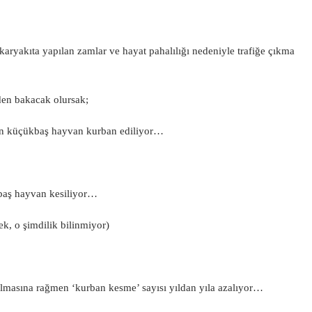
aryakıta yapılan zamlar ve hayat pahalılığı nedeniyle trafiğe çıkma
den bakacak olursak;
in küçükbaş hayvan kurban ediliyor…
baş hayvan kesiliyor…
k, o şimdilik bilinmiyor)
almasına rağmen ‘kurban kesme’ sayısı yıldan yıla azalıyor…