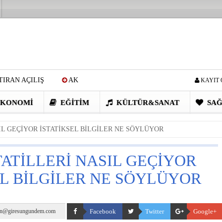
IRAN AÇILIŞ
AK
KAYIT 
Cİ: VİDEOYU GÖRÜNCE
KONOMI
EĞITIM
KÜLTÜR&SANAT
SAĞ
EN DEVRİM GİBİ PROJELER
IL GEÇİYOR İSTATİKSEL BİLGİLER NE SÖYLÜYOR
I OBASI YAYLA ŞENLİĞİ
ATİLLERİ NASIL GEÇİYOR
EL BİLGİLER NE SÖYLÜYOR
n@giresungundem.com
Facebook
Twitter
Google+