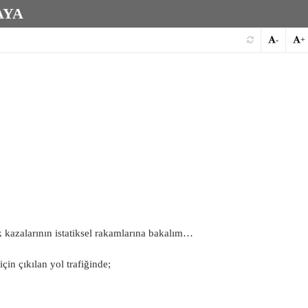
AYA
-
+
ik kazalarının istatiksel rakamlarına bakalım…
çin çıkılan yol trafiğinde;