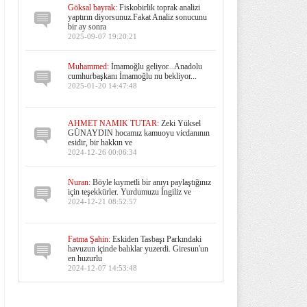
Göksal bayrak:
Fiskobirlik toprak analizi
yaptırın diyorsunuz.Fakat Analiz sonucunu
bir ay sonra
2025-09-07 19:20:21
Muhammed:
İmamoğlu geliyor...Anadolu
cumhurbaşkanı İmamoğlu nu bekliyor...
2025-01-20 14:47:48
AHMET NAMIK TUTAR:
Zeki Yüksel
GÜNAYDIN hocamız kamuoyu vicdanının
esidir, bir hakkın ve
2024-12-26 00:06:34
Nuran:
Böyle kıymetli bir anıyı paylaştığınız
için teşekkürler. Yurdumuzu İngiliz ve
2024-12-21 08:52:57
Fatma Şahin:
Eskiden Tasbaşı Parkındaki
havuzun içinde balıklar yuzerdi. Giresun'un
en huzurlu
2024-12-07 14:53:48