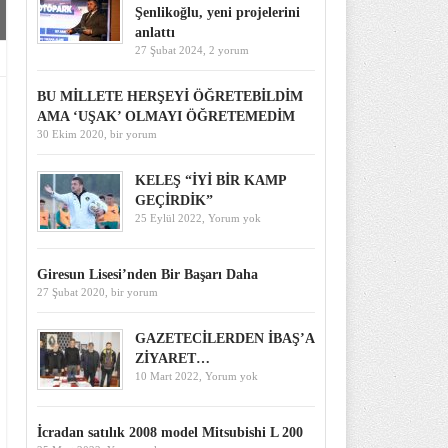
Şenlikoğlu, yeni projelerini
anlattı
27 Şubat 2024,
2 yorum
BU MİLLETE HERŞEYİ ÖĞRETEBİLDİM
AMA ‘UŞAK’ OLMAYI ÖĞRETEMEDİM
30 Ekim 2020,
bir yorum
KELEŞ “İYİ BİR KAMP
GEÇİRDİK”
25 Eylül 2022,
Yorum yok
Giresun Lisesi’nden Bir Başarı Daha
27 Şubat 2020,
bir yorum
GAZETECİLERDEN İBAŞ’A
ZİYARET…
10 Mart 2022,
Yorum yok
İcradan satılık 2008 model Mitsubishi L 200