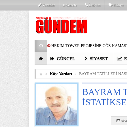
Yazarlar
E-Gazete
İletişim
Künye
HEKİM TOWER PROJESİNE GÖZ KAMAŞT
PARTİ’DE YENİ YÜZLER
HARUN Cİ
GÜNCEL
SIYASET
E
GÖZLERİM DOLDU
ÖNER HEKİM’D
»
»
Köşe Yazıları
BAYRAM TATİLLERİ NAS
BİRİNCİSİ YAPILAN TAMDERE YAPRAKL
BAYRAM T
KATILIMCILARI COŞTURDU
İSTATİKS
saba