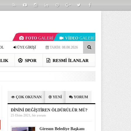
FOTO
GALERİ
VİDEO
GALERİ
OL
ÜYE GİRİŞİ
TARİH: 08.08.2026
LIK
SPOR
RESMI İLANLAR
ÇOK OKUNAN
YENİ
YORUM
DİNİNİ DEĞİŞTİREN ÖLDÜRÜLÜR MÜ?
25 Ekim 2021,
bir yorum
Giresun Belediye Başkanı