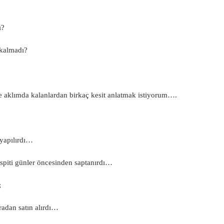
ı?
 kalmadı?
 aklımda kalanlardan birkaç kesit anlatmak istiyorum….
 yapılırdı…
espiti günler öncesinden saptanırdı…
;
radan satın alırdı…