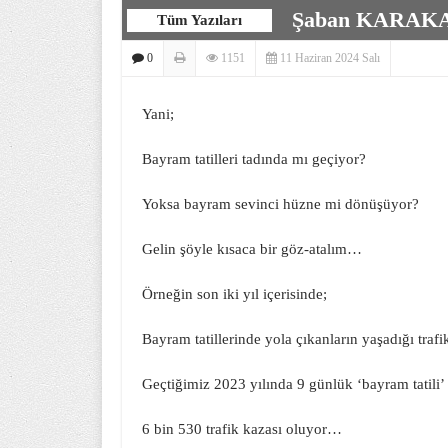
Şaban KARAK
Tüm Yazıları
0
1151
11 Haziran 2024 Salı
Yani;
Bayram tatilleri tadında mı geçiyor?
Yoksa bayram sevinci hüzne mi dönüşüyor?
Gelin şöyle kısaca bir göz-atalım…
Örneğin son iki yıl içerisinde;
Bayram tatillerinde yola çıkanların yaşadığı traf
Geçtiğimiz 2023 yılında 9 günlük ‘bayram tatili’ i
6 bin 530 trafik kazası oluyor…