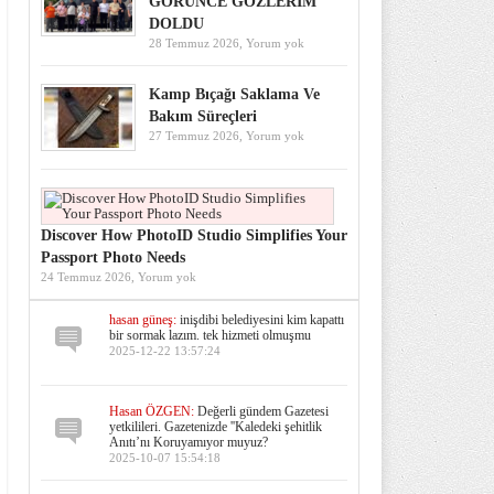
GÖRÜNCE GÖZLERİM
DOLDU
28 Temmuz 2026,
Yorum yok
Kamp Bıçağı Saklama Ve
Bakım Süreçleri
27 Temmuz 2026,
Yorum yok
Discover How PhotoID Studio Simplifies Your
Passport Photo Needs
24 Temmuz 2026,
Yorum yok
hasan güneş:
inişdibi belediyesini kim kapattı
bir sormak lazım. tek hizmeti olmuşmu
2025-12-22 13:57:24
Hasan ÖZGEN:
Değerli gündem Gazetesi
yetkilileri. Gazetenizde ''Kaledeki şehitlik
Anıtı’nı Koruyamıyor muyuz?
2025-10-07 15:54:18