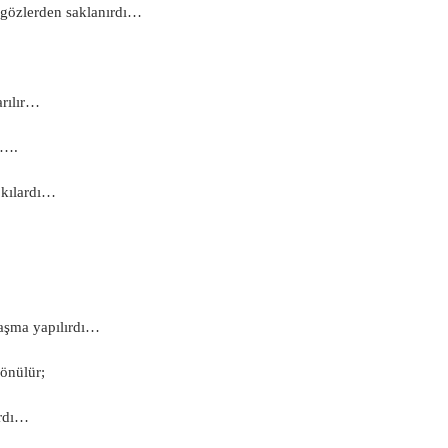
 gözlerden saklanırdı…
arılır…
r….
 kılardı…
aşma yapılırdı…
önülür;
ırdı…