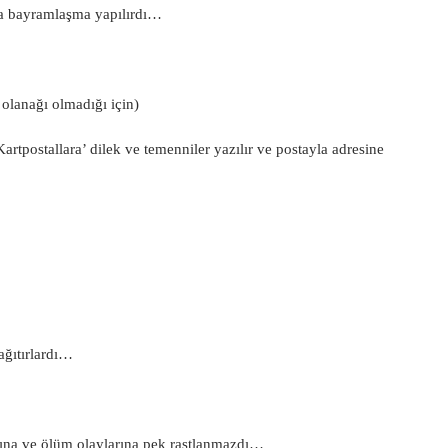
la bayramlaşma yapılırdı…
olanağı olmadığı için)
artpostallara’ dilek ve temenniler yazılır ve postayla adresine
ğıtırlardı…
arına ve ölüm olaylarına pek rastlanmazdı…