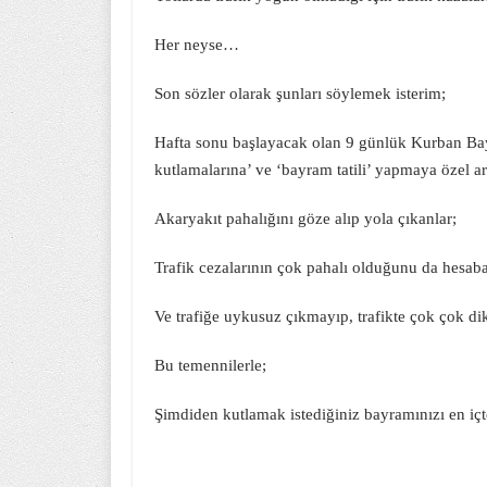
Her neyse…
Son sözler olarak şunları söylemek isterim;
Hafta sonu başlayacak olan 9 günlük Kurban Bayr
kutlamalarına’ ve ‘bayram tatili’ yapmaya özel
Akaryakıt pahalığını göze alıp yola çıkanlar;
Trafik cezalarının çok pahalı olduğunu da hesab
Ve trafiğe uykusuz çıkmayıp, trafikte çok çok di
Bu temennilerle;
Şimdiden kutlamak istediğiniz bayramınızı en iç