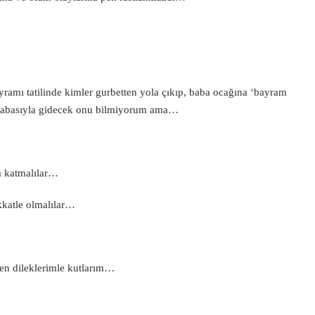
amı tatilinde kimler gurbetten yola çıkıp, baba ocağına ‘bayram
 arabasıyla gidecek onu bilmiyorum ama…
a katmalılar…
kkatle olmalılar…
ten dileklerimle kutlarım…