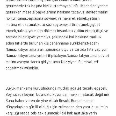
getirmemiz tek başına bizi kurtarmayabilir.Bu ibadetleri yerine
getirirken mesela başkalarının hakkına tecavüz, devlet malını
hortumlama,başkasına sövmek ve hakaret etmek,yetimin
malına el uzatmak,kötü söz söylemek,iftira etmek,gıybet
etmek,haksız yere kan dökmek,insanlara zulüm etmek,ölçü ve
tartıda hile,rüşvet yeme vs. şeklindeki kul hakkına taalluk
eden fiillerde bulunan kişi cehenneme sürüklenir.Neden?
Namaz kılıyor ama aynı zamanda ölçü ve tartıda hile yapıyor.
Namaz kılıyor ama yetimi itip kakıyor.Namaz kılıyor ama devlet
malını aşırıyor.Hacca gidiyor ama faiz yiyor…Bu misalleri
çoğaltmak mümkün.
Büyük mahkeme kurulduğunda mutlak adalet tecelli edecek.
Boynuzsuz koyun boynuzlu koyundan hakkını alacak değil mi?
Bunu haber veren de yine Allah Resulü.Bunun manası
dünyadayken güçlü olduğu için zulmeden den yaptığı zulmün
karşılığı orada tek- tek alınacak.Peki hak mutlaka yerini