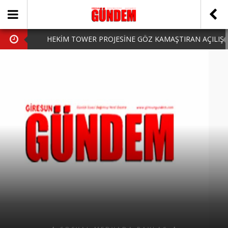
HEKİM TOWER PROJESİNE GÖZ KAMAŞTIRAN AÇILIŞ
AK PARTİ’DE YENİ YÜZLER
iPhone Arka Cam Değişimi ile Cihazınızı Koruyun
Hafta Sonu Şanlıurfa Çıkışlı Turlar Alternatifleri
HARUN CİCİ: VİDEOYU GÖRÜNCE GÖZLERİM DOLDU