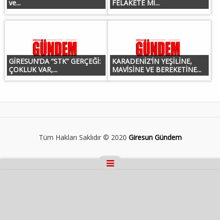
ve...
FELAKETE Mİ...
GİRESUN’DA “STK” GERÇEĞİ:
KARADENİZ’İN YEŞİLİNE,
ÇOKLUK VAR,...
MAVİSİNE VE BEREKETİNE...
Tüm Hakları Saklıdır © 2020
Giresun Gündem
Masaüstü Görünümüne Geç