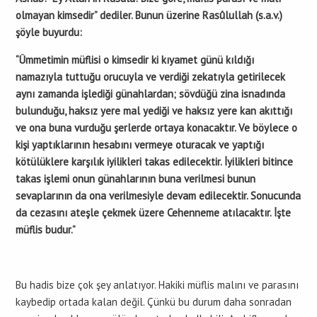
olmayan kimsedir” dediler. Bunun üzerine Rasûlullah (s.a.v.)
şöyle buyurdu:
“Ümmetimin müflisi o kimsedir ki kıyamet günü kıldığı
namazıyla tuttuğu orucuyla ve verdiği zekatıyla getirilecek
aynı zamanda işlediği günahlardan; sövdüğü zina isnadında
bulunduğu, haksız yere mal yediği ve haksız yere kan akıttığı
ve ona buna vurduğu şerlerde ortaya konacaktır. Ve böylece o
kişi yaptıklarının hesabını vermeye oturacak ve yaptığı
kötülüklere karşılık iyilikleri takas edilecektir. İyilikleri bitince
takas işlemi onun günahlarının buna verilmesi bunun
sevaplarının da ona verilmesiyle devam edilecektir. Sonucunda
da cezasını ateşle çekmek üzere Cehenneme atılacaktır. İşte
müflis budur.”
Bu hadis bize çok şey anlatıyor. Hakiki müflis malını ve parasını
kaybedip ortada kalan değil. Çünkü bu durum daha sonradan