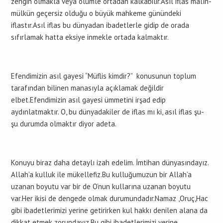
zengin olmakla veya ölümle ortadan kalkabilir.Asıl iflas malın-
mülkün geçersiz olduğu o büyük mahkeme günündeki
iflastır.Asıl iflas bu dünyadan ibadetlerle gidip de orada
sıfırlamak hatta eksiye inmekle ortada kalmaktır.
Efendimizin asıl gayesi “Müflis kimdir?” konusunun toplum
tarafından bilinen manasıyla açıklamak değildir
elbet.Efendimizin asıl gayesi ümmetini irşad edip
aydınlatmaktır. O, bu dünyadakiler de iflas mı ki, asıl iflas şu-
şu durumda olmaktır diyor adeta.
Konuyu biraz daha detaylı izah edelim. İmtihan dünyasındayız.
Allah’a kulluk ile mükellefiz.Bu kulluğumuzun bir Allah’a
uzanan boyutu var bir de O’nun kullarına uzanan boyutu
var.Her ikisi de dengede olmak durumundadır.Namaz ,Oruç,Hac
gibi ibadetlerimizi yerine getirirken kul hakkı denilen alana da
dikkat etmek zorundayız.Bu gibi ibadetlerimizi yerine