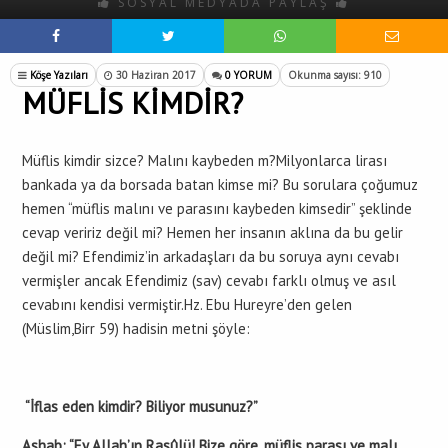
SOSYAL MEDYADA PAYLAŞ
Köşe Yazıları
30 Haziran 2017
0 YORUM
Okunma sayısı: 910
MÜFLİS KİMDİR?
Müflis kimdir sizce? Malını kaybeden m?Milyonlarca lirası
bankada ya da borsada batan kimse mi? Bu sorulara çoğumuz
hemen “müflis malını ve parasını kaybeden kimsedir” şeklinde
cevap veririz değil mi? Hemen her insanın aklına da bu gelir
değil mi? Efendimiz’in arkadaşları da bu soruya aynı cevabı
vermişler ancak Efendimiz (sav) cevabı farklı olmuş ve asıl
cevabını kendisi vermiştir.Hz. Ebu Hureyre’den gelen
(Müslim,Birr 59) hadisin metni şöyle:
“İflas eden kimdir? Biliyor musunuz?”
Ashab: “Ey Allah’ın Rasûlü! Bize göre, müflis parası ve malı