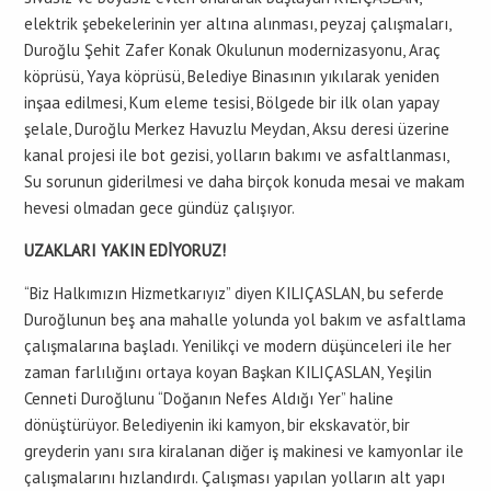
elektrik şebekelerinin yer altına alınması, peyzaj çalışmaları,
Duroğlu Şehit Zafer Konak Okulunun modernizasyonu, Araç
köprüsü, Yaya köprüsü, Belediye Binasının yıkılarak yeniden
inşaa edilmesi, Kum eleme tesisi, Bölgede bir ilk olan yapay
şelale, Duroğlu Merkez Havuzlu Meydan, Aksu deresi üzerine
kanal projesi ile bot gezisi, yolların bakımı ve asfaltlanması,
Su sorunun giderilmesi ve daha birçok konuda mesai ve makam
hevesi olmadan gece gündüz çalışıyor.
UZAKLARI YAKIN EDİYORUZ!
“Biz Halkımızın Hizmetkarıyız” diyen KILIÇASLAN, bu seferde
Duroğlunun beş ana mahalle yolunda yol bakım ve asfaltlama
çalışmalarına başladı. Yenilikçi ve modern düşünceleri ile her
zaman farlılığını ortaya koyan Başkan KILIÇASLAN, Yeşilin
Cenneti Duroğlunu “Doğanın Nefes Aldığı Yer” haline
dönüştürüyor. Belediyenin iki kamyon, bir ekskavatör, bir
greyderin yanı sıra kiralanan diğer iş makinesi ve kamyonlar ile
çalışmalarını hızlandırdı. Çalışması yapılan yolların alt yapı