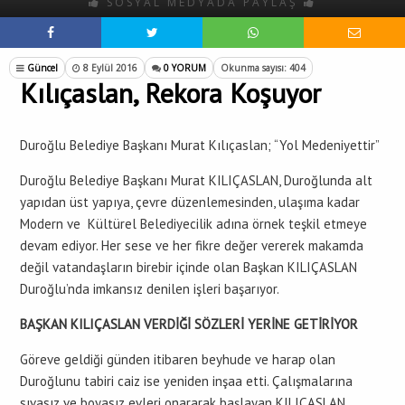
SOSYAL MEDYADA PAYLAŞ
Güncel
8 Eylül 2016
0 YORUM
Okunma sayısı: 404
Kılıçaslan, Rekora Koşuyor
Duroğlu Belediye Başkanı Murat Kılıçaslan; “Yol Medeniyettir”
Duroğlu Belediye Başkanı Murat KILIÇASLAN, Duroğlunda alt
yapıdan üst yapıya, çevre düzenlemesinden, ulaşıma kadar
Modern ve Kültürel Belediyecilik adına örnek teşkil etmeye
devam ediyor. Her sese ve her fikre değer vererek makamda
değil vatandaşların birebir içinde olan Başkan KILIÇASLAN
Duroğlu’nda imkansız denilen işleri başarıyor.
BAŞKAN KILIÇASLAN VERDİĞİ SÖZLERİ YERİNE GETİRİYOR
Göreve geldiği günden itibaren beyhude ve harap olan
Duroğlunu tabiri caiz ise yeniden inşaa etti. Çalışmalarına
sıvasız ve boyasız evleri onararak başlayan KILIÇASLAN,