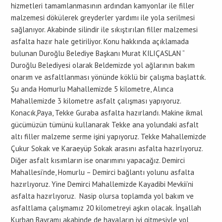
hizmetleri tamamlanmasının ardından kamyonlar ile filler
malzemesi dökülerek greyderler yardımı ile yola serilmesi
sağlanıyor. Akabinde silindir ile sıkıştırılan filler malzemesi
asfalta hazır hale getiriliyor. Konu hakkında açıklamada
bulunan Duroğlu Belediye Başkanı Murat KILIÇASLAN “
Duroğlu Belediyesi olarak Beldemizde yol ağlarının bakım
onarım ve asfaltlanması yönünde köklü bir çalışma başlattık.
Şu anda Homurlu Mahallemizde 5 kilometre, Alınca
Mahallemizde 3 kilometre asfalt çalışması yapıyoruz.
Konacık,Paya, Tekke Guraba asfalta hazırlandı. Makine ikmal
gücümüzün tümünü kullanarak Tekke ana yolundaki asfalt
altı filler malzeme serme işini yapıyoruz. Tekke Mahallemizde
Çukur Sokak ve Karaeyüp Sokak arasını asfalta hazırlıyoruz.
Diğer asfalt kısımların ise onarımını yapacağız. Demirci
Mahallesi’nde, Homurlu – Demirci bağlantı yolunu asfalta
hazırlıyoruz. Yine Demirci Mahallemizde Kayadibi Mevkii’ni
asfalta hazırlıyoruz. Nasip olursa toplamda yol bakım ve
asfaltlama çalışmamız 20 kilometreyi aşkın olacak. İnşallah
Kurban Bayramı akabinde de havaların iyi gitmesiyle yol