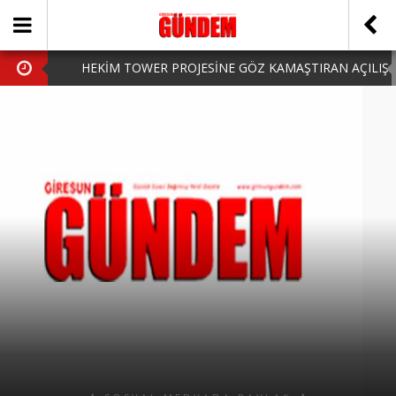
HEKİM TOWER PROJESİNE GÖZ KAMAŞTIRAN AÇILIŞ
AK PARTİ’DE YENİ YÜZLER
iPhone Arka Cam Değişimi ile Cihazınızı Koruyun
Hafta Sonu Şanlıurfa Çıkışlı Turlar Alternatifleri
HARUN CİCİ: VİDEOYU GÖRÜNCE GÖZLERİM DOLDU