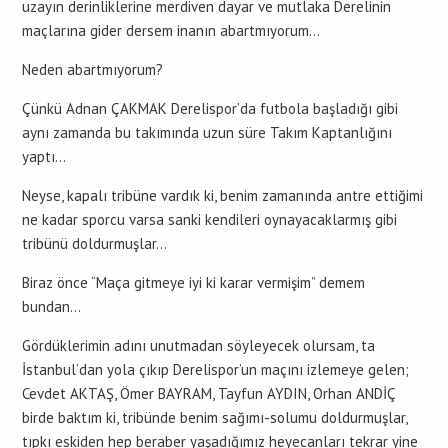
uzayın derinliklerine merdiven dayar ve mutlaka Derelinin
maçlarına gider dersem inanın abartmıyorum…
Neden abartmıyorum?
Çünkü Adnan ÇAKMAK Derelispor’da futbola başladığı gibi
aynı zamanda bu takımında uzun süre Takım Kaptanlığını
yaptı…
Neyse, kapalı tribüne vardık ki, benim zamanında antre ettiğimi
ne kadar sporcu varsa sanki kendileri oynayacaklarmış gibi
tribünü doldurmuşlar…
Biraz önce “Maça gitmeye iyi ki karar vermişim” demem
bundan…
Gördüklerimin adını unutmadan söyleyecek olursam, ta
İstanbul’dan yola çıkıp Derelispor’un maçını izlemeye gelen;
Cevdet AKTAŞ, Ömer BAYRAM, Tayfun AYDIN, Orhan ANDİÇ
birde baktım ki, tribünde benim sağımı-solumu doldurmuşlar,
tıpkı eskiden hep beraber yaşadığımız heyecanları tekrar yine