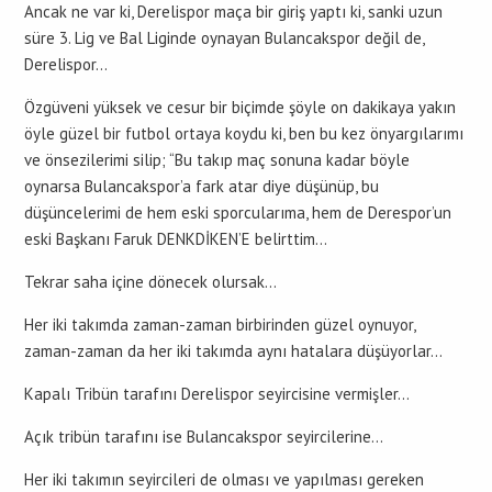
Ancak ne var ki, Derelispor maça bir giriş yaptı ki, sanki uzun
süre 3. Lig ve Bal Liginde oynayan Bulancakspor değil de,
Derelispor…
Özgüveni yüksek ve cesur bir biçimde şöyle on dakikaya yakın
öyle güzel bir futbol ortaya koydu ki, ben bu kez önyargılarımı
ve önsezilerimi silip; “Bu takıp maç sonuna kadar böyle
oynarsa Bulancakspor’a fark atar diye düşünüp, bu
düşüncelerimi de hem eski sporcularıma, hem de Derespor’un
eski Başkanı Faruk DENKDİKEN’E belirttim…
Tekrar saha içine dönecek olursak…
Her iki takımda zaman-zaman birbirinden güzel oynuyor,
zaman-zaman da her iki takımda aynı hatalara düşüyorlar…
Kapalı Tribün tarafını Derelispor seyircisine vermişler…
Açık tribün tarafını ise Bulancakspor seyircilerine…
Her iki takımın seyircileri de olması ve yapılması gereken