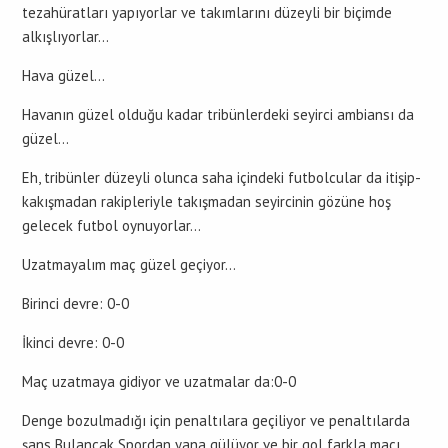
tezahüratları yapıyorlar ve takımlarını düzeyli bir biçimde
alkışlıyorlar…
Hava güzel…
Havanın güzel olduğu kadar tribünlerdeki seyirci ambiansı da
güzel…
Eh, tribünler düzeyli olunca saha içindeki futbolcular da itişip-
kakışmadan rakipleriyle takışmadan seyircinin gözüne hoş
gelecek futbol oynuyorlar…
Uzatmayalım maç güzel geçiyor…
Birinci devre: 0-0
İkinci devre: 0-0
Maç uzatmaya gidiyor ve uzatmalar da:0-0
Denge bozulmadığı için penaltılara geçiliyor ve penaltılarda
şans Bulancak Spordan yana gülüyor ve bir gol farkla maçı