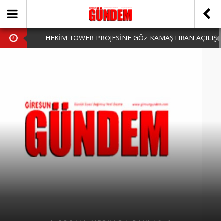
HEKİM TOWER PROJESİNE GÖZ KAMAŞTIRAN AÇILIŞ
AK PARTİ’DE YENİ YÜZLER
iPhone Arka Cam Değişimi ile Cihazınızı Koruyun
Hafta Sonu Şanlıurfa Çıkışlı Turlar Alternatifleri
HARUN CİCİ: VİDEOYU GÖRÜNCE GÖZLERİM DOLDU