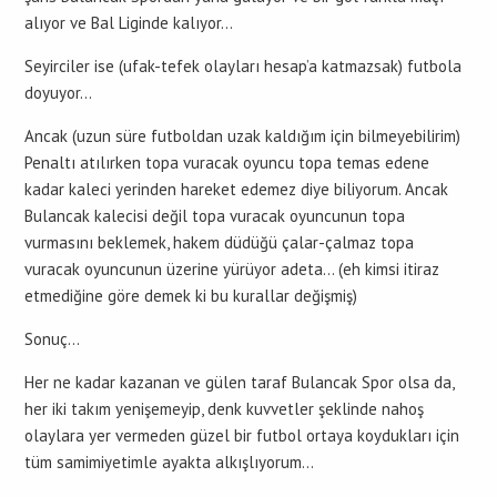
alıyor ve Bal Liginde kalıyor…
Seyirciler ise (ufak-tefek olayları hesap’a katmazsak) futbola
doyuyor…
Ancak (uzun süre futboldan uzak kaldığım için bilmeyebilirim)
Penaltı atılırken topa vuracak oyuncu topa temas edene
kadar kaleci yerinden hareket edemez diye biliyorum. Ancak
Bulancak kalecisi değil topa vuracak oyuncunun topa
vurmasını beklemek, hakem düdüğü çalar-çalmaz topa
vuracak oyuncunun üzerine yürüyor adeta… (eh kimsi itiraz
etmediğine göre demek ki bu kurallar değişmiş)
Sonuç…
Her ne kadar kazanan ve gülen taraf Bulancak Spor olsa da,
her iki takım yenişemeyip, denk kuvvetler şeklinde nahoş
olaylara yer vermeden güzel bir futbol ortaya koydukları için
tüm samimiyetimle ayakta alkışlıyorum…