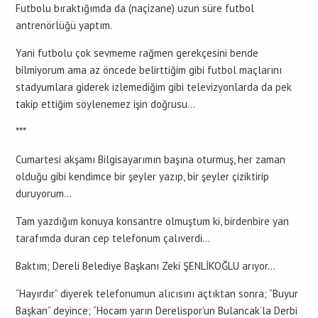
Futbolu bıraktığımda da (naçizane) uzun süre futbol
antrenörlüğü yaptım.
Yani futbolu çok sevmeme rağmen gerekçesini bende
bilmiyorum ama az öncede belirttiğim gibi futbol maçlarını
stadyumlara giderek izlemediğim gibi televizyonlarda da pek
takip ettiğim söylenemez işin doğrusu…
***
Cumartesi akşamı Bilgisayarımın başına oturmuş, her zaman
olduğu gibi kendimce bir şeyler yazıp, bir şeyler çiziktirip
duruyorum…
Tam yazdığım konuya konsantre olmuştum ki, birdenbire yan
tarafımda duran cep telefonum çalıverdi…
Baktım; Dereli Belediye Başkanı Zeki ŞENLİKOĞLU arıyor…
“Hayırdır” diyerek telefonumun alıcısını açtıktan sonra; “Buyur
Başkan” deyince; “Hocam yarın Derelispor’un Bulancak’la Derbi