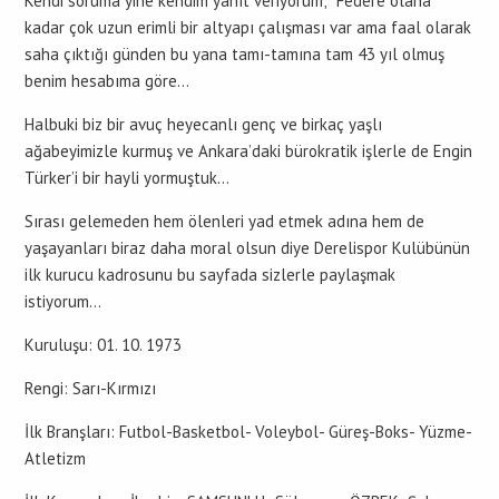
Kendi soruma yine kendim yanıt veriyorum; “Federe olana
kadar çok uzun erimli bir altyapı çalışması var ama faal olarak
saha çıktığı günden bu yana tamı-tamına tam 43 yıl olmuş
benim hesabıma göre…
Halbuki biz bir avuç heyecanlı genç ve birkaç yaşlı
ağabeyimizle kurmuş ve Ankara’daki bürokratik işlerle de Engin
Türker’i bir hayli yormuştuk…
Sırası gelemeden hem ölenleri yad etmek adına hem de
yaşayanları biraz daha moral olsun diye Derelispor Kulübünün
ilk kurucu kadrosunu bu sayfada sizlerle paylaşmak
istiyorum…
Kuruluşu: 01. 10. 1973
Rengi: Sarı-Kırmızı
İlk Branşları: Futbol-Basketbol- Voleybol- Güreş-Boks- Yüzme-
Atletizm