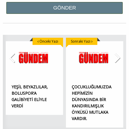
Önceki Yazı
Sonraki Yazı
YEŞİL BEYAZLILAR,
ÇOCUKLUĞUMUZDA
BOLUSPOR’A
HEPİMİZİN
GALİBİYETİ ELİYLE
DÜNYASINDA BİR
VERDİ
KANDIRILMIŞLIK
ÖYKÜSÜ MUTLAKA
VARDIR.