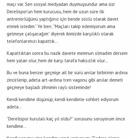
maçı var. Sen sosyal medyadan duymuşsundur ama sizi
Derelispor’un hem kurucusu, hem de uzun süre ilk
antrenörlüğünü yaptığınız için bende sözlü olarak davet
etmek istedim.” Ve ben; “Maçları takip edemiyorum ama
gelmeye çalışacağım” diyerek ikimizde karşılıklı olarak
telefonlarımızı kapattık…
Kapattıktan sonra bu nazik davete memnun olmadım dersem
hem yalan olur, hem de karşı tarafa haksızlık olur…
Bu ve buna benzer geçmişe ait bir sürü anılar birbirinin ardına
zincirlenip, adeta art-ardına tren vagonu gibi anılar demeti
geçmeye başladı zihnimin raylı sisteminde!
Kendi kendime düşünüp, kendi kendimle sohbet ediyorum
adeta…
“Derelispor kurulalı kaç yıl oldu?” sorusunu soruyorum önce
kendime…