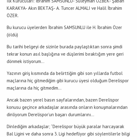
İlk Kurucuları: İbrahim SAMSUNLU- Süleyman ÖZBEK- Şaban
KARAKYA- Akın BEKTAŞ- A. Tuncer ALMALI ve Halil İbrahim
ÖZER.
Bu kurucu üyelerden İbrahim SAMSUNLU ile H. İbrahim Özer
(öldü)
Bu tarihi belgeyi de sizinle burada paylaştıktan sonra şimdi
tekrar konun asıl başlığına ve düşlerimi bıraktığım yere geri
dönmek istiyorum…
Yazının giriş kısmında da belirttiğim gibi son yıllarda futbol
maçlarına hiç gitmediğim gibi kurucu üyesi olduğum Derelispor
maçlarına da hiç gitmedim…
Ancak bazen yerel basın sayfalarından, bazen Derelispor
konusu geçince arkadaşlar arasında onların konuşmalarından
dinliyorum Derelispor’un başarı durumlarını…
Dinlediğim arkadaşlar; “Derelispor büyük paralar harcayarak
Bal Ligini ve daha sonra 3. Ligi hedefliyor gibi söylentilerle bilgi