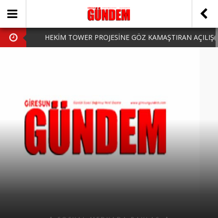
HEKİM TOWER PROJESİNE GÖZ KAMAŞTIRAN AÇILIŞ
AK PARTİ’DE YENİ YÜZLER
iPhone Arka Cam Değişimi ile Cihazınızı Koruyun
Hafta Sonu Şanlıurfa Çıkışlı Turlar Alternatifleri
HARUN CİCİ: VİDEOYU GÖRÜNCE GÖZLERİM DOLDU