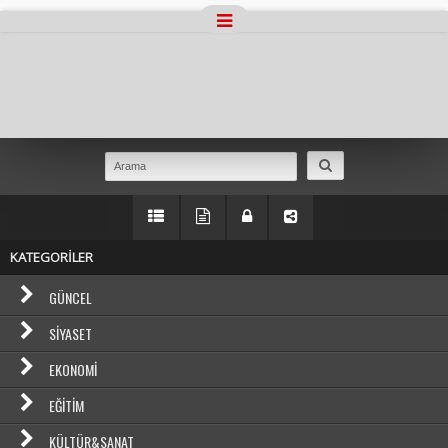
Masaüstü Görünümüne Geç
KATEGORİLER
GÜNCEL
SIYASET
EKONOMI
EĞITIM
KÜLTÜR&SANAT