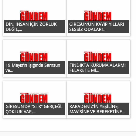
DİN; İNSAN İÇİN ZORLUK
GİRESUN’UN KAYIP YILLARI
DEĞİL,...
SESSİZ ODALARI...
19 Mayıs’ın Işığında Samsun
FINDIKTA KURUMA ALARMI:
ve...
FELAKETE Mİ...
GİRESUN’DA “STK” GERÇEĞİ:
KARADENİZ’İN YEŞİLİNE,
ÇOKLUK VAR,...
MAVİSİNE VE BEREKETİNE...