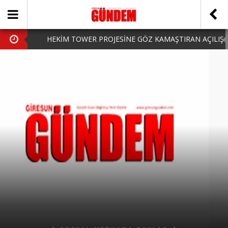
HEKİM TOWER PROJESİNE GÖZ KAMAŞTIRAN AÇILIŞ
AK PARTİ’DE YENİ YÜZLER
iPhone Arka Cam Değişimi ile Cihazınızı Koruyun
Hafta Sonu Şanlıurfa Çıkışlı Turlar Alternatifleri
HARUN CİCİ: VİDEOYU GÖRÜNCE GÖZLERİM DOLDU