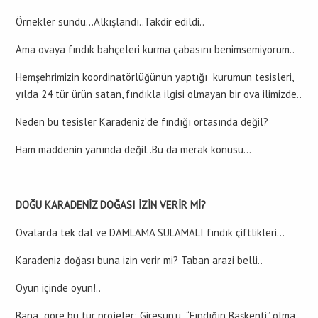
Örnekler sundu…Alkışlandı..Takdir edildi..
Ama ovaya fındık bahçeleri kurma çabasını benimsemiyorum..
Hemşehrimizin koordinatörlüğünün yaptığı kurumun tesisleri,
yılda 24 tür ürün satan, fındıkla ilgisi olmayan bir ova ilimizde..
Neden bu tesisler Karadeniz’de fındığı ortasında değil?
Ham maddenin yanında değil..Bu da merak konusu…
DOĞU KARADENİZ DOĞASI İZİN VERİR Mİ?
Ovalarda tek dal ve DAMLAMA SULAMALI fındık çiftlikleri…
Karadeniz doğası buna izin verir mi? Taban arazi belli..
Oyun içinde oyun!..
Bana göre bu tür projeler; Giresun’u “Fındığın Başkenti” olma