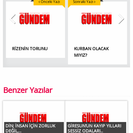
Önceki Yazı
Sonraki Yazı
RİZENİN TORUNU
KURBAN OLACAK
MIYIZ?
Benzer Yazılar
DİN; İNSAN İÇİN ZORLUK
GİRESUN’UN KAYIP YILLARI
DEĞİL,...
SESSİZ ODALARI...