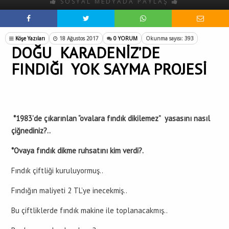
SOSYAL MEDYADA PAYLAŞ
Köşe Yazıları
18 Ağustos 2017
0 YORUM
Okunma sayısı: 393
DOĞU KARADENİZ’DE
FINDIĞI YOK SAYMA PROJESİ
*1983’de çıkarınlan “ovalara fındık dikilemez” yasasını nasıl
çiğnediniz?..
*Ovaya fındık dikme ruhsatını kim verdi?.
Fındık çiftliği kuruluyormuş..
Fındığın maliyeti 2 TL’ye inecekmiş..
Bu çiftliklerde fındık makine ile toplanacakmış..