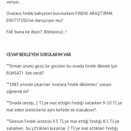
veriyor..
Ovalara fındık bahçeleri kurulurkeni FINDIK ARAŞTIRMA
ENSTİTÜSÜ’ne danışılıyor mu?
FAE buna ne diyor?..Bilmiyoruz..!
CEVAP BEKLEYEN SORULARIM VAR
..
**Orman ürünü gözü ile görülen bu ovada fındık dikmek için
RUHSATI kim verdi?
**1983 yılında çıkarılan “ovalara fındık dikilemez” yasası
çiğnendi mi?
**Ovada üretip, 2 TL’ye mal ettiğin fındığı satarken 9-10 TL’ye
mal eden üreticilerle aynı kefede mi olacaksın?.
**Giresun Fındık üreticisi 9.5 TL’ye mal ettiği fındığı 8.5 TL’ye
satarken, bu çiftlikleri kuranlar 2 TL’ye mal ettikleri fındığı