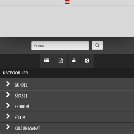
Masaüstü Görünümüne Geç
KATEGORİLER
GÜNCEL
SIYASET
EKONOMI
EĞITIM
KÜLTÜR&SANAT