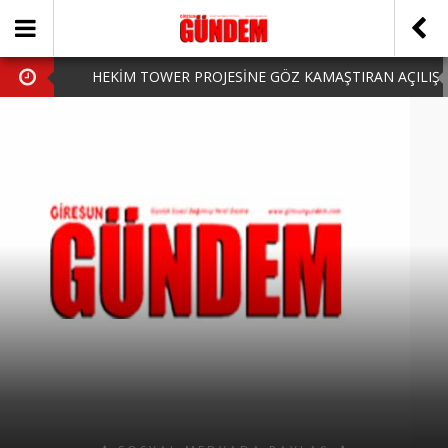
HEKİM TOWER PROJESİNE GÖZ KAMAŞTIRAN AÇILIŞ
AK PARTİ’DE YENİ YÜZLER
iPhone Arka Cam Değişimi ile Cihazınızı Koruyun
Hafta Sonu Şanlıurfa Çıkışlı Turlar Alternatifleri
HARUN CİCİ: VİDEOYU GÖRÜNCE GÖZLERİM DOLDU