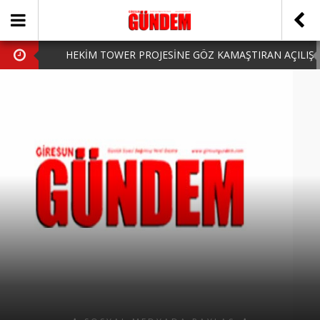
HEKİM TOWER PROJESİNE GÖZ KAMAŞTIRAN AÇILIŞ
AK PARTİ’DE YENİ YÜZLER
iPhone Arka Cam Değişimi ile Cihazınızı Koruyun
Hafta Sonu Şanlıurfa Çıkışlı Turlar Alternatifleri
HARUN CİCİ: VİDEOYU GÖRÜNCE GÖZLERİM DOLDU