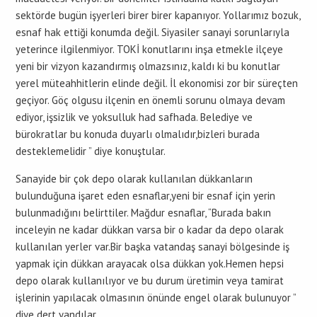
sektörde bugün işyerleri birer birer kapanıyor. Yollarımız bozuk,
esnaf hak ettiği konumda değil. Siyasiler sanayi sorunlarıyla
yeterince ilgilenmiyor. TOKİ konutlarını inşa etmekle ilçeye
yeni bir vizyon kazandırmış olmazsınız, kaldı ki bu konutlar
yerel müteahhitlerin elinde değil. İl ekonomisi zor bir süreçten
geçiyor. Göç olgusu ilçenin en önemli sorunu olmaya devam
ediyor, işsizlik ve yoksulluk had safhada. Belediye ve
bürokratlar bu konuda duyarlı olmalıdır,bizleri burada
desteklemelidir ” diye konuştular.
Sanayide bir çok depo olarak kullanılan dükkanların
bulunduğuna işaret eden esnaflar,yeni bir esnaf için yerin
bulunmadığını belirttiler. Mağdur esnaflar, “Burada bakın
inceleyin ne kadar dükkan varsa bir o kadar da depo olarak
kullanılan yerler var.Bir başka vatandaş sanayi bölgesinde iş
yapmak için dükkan arayacak olsa dükkan yok.Hemen hepsi
depo olarak kullanılıyor ve bu durum üretimin veya tamirat
işlerinin yapılacak olmasının önünde engel olarak bulunuyor ”
diye dert yandılar.