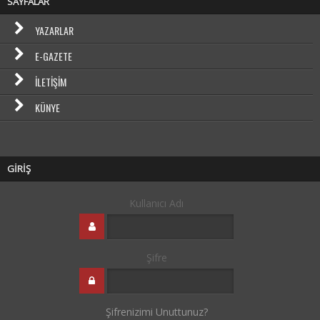
SAYFALAR
YAZARLAR
E-GAZETE
İLETIŞIM
KÜNYE
GİRİŞ
Kullanıcı Adı
Şifre
Şifrenizimi Unuttunuz?