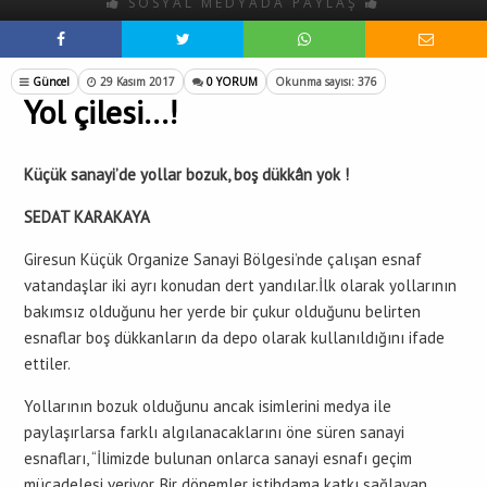
SOSYAL MEDYADA PAYLAŞ
Güncel
29 Kasım 2017
0 YORUM
Okunma sayısı: 376
Yol çilesi…!
Küçük sanayi’de yollar bozuk, boş dükkân yok !
SEDAT KARAKAYA
Giresun Küçük Organize Sanayi Bölgesi’nde çalışan esnaf
vatandaşlar iki ayrı konudan dert yandılar.İlk olarak yollarının
bakımsız olduğunu her yerde bir çukur olduğunu belirten
esnaflar boş dükkanların da depo olarak kullanıldığını ifade
ettiler.
Yollarının bozuk olduğunu ancak isimlerini medya ile
paylaşırlarsa farklı algılanacaklarını öne süren sanayi
esnafları, “İlimizde bulunan onlarca sanayi esnafı geçim
mücadelesi veriyor. Bir dönemler istihdama katkı sağlayan