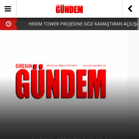
HEKİM TOWER PROJESİNE GÖZ KAMAŞTIRAN AÇILIŞ
AK PARTİ’DE YENİ YÜZLER
iPhone Arka Cam Değişimi ile Cihazınızı Koruyun
Hafta Sonu Şanlıurfa Çıkışlı Turlar Alternatifleri
HARUN CİCİ: VİDEOYU GÖRÜNCE GÖZLERİM DOLDU