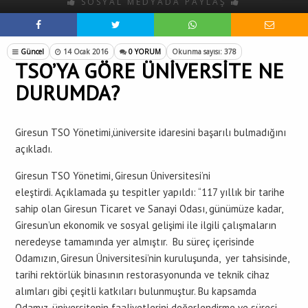
SOSYAL MEDYADA PAYLAŞ
Güncel
14 Ocak 2016
0 YORUM
Okunma sayısı: 378
TSO’YA GÖRE ÜNİVERSİTE NE
DURUMDA?
Giresun TSO Yönetimi,üniversite idaresini başarılı bulmadığını
açıkladı.
Giresun TSO Yönetimi, Giresun Üniversitesi’ni
eleştirdi. Açıklamada şu tespitler yapıldı: “117 yıllık bir tarihe
sahip olan Giresun Ticaret ve Sanayi Odası, günümüze kadar,
Giresun’un ekonomik ve sosyal gelişimi ile ilgili çalışmaların
neredeyse tamamında yer almıştır. Bu süreç içerisinde
Odamızın, Giresun Üniversitesi’nin kuruluşunda, yer tahsisinde,
tarihi rektörlük binasının restorasyonunda ve teknik cihaz
alımları gibi çeşitli katkıları bulunmuştur. Bu kapsamda
Odamız, üniversitenin faaliyetlerini değerlendirme ve süreci