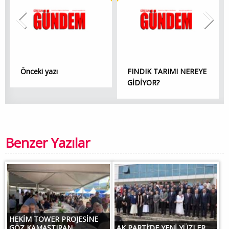
Önceki yazı
FINDIK TARIMI NEREYE
GİDİYOR?
Benzer Yazılar
HEKİM TOWER PROJESİNE
GÖZ KAMAŞTIRAN...
AK PARTİ’DE YENİ YÜZLER...