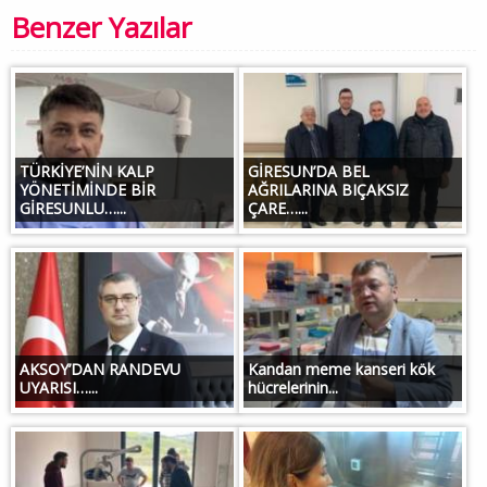
Benzer Yazılar
TÜRKİYE’NİN KALP
GİRESUN’DA BEL
YÖNETİMİNDE BİR
AĞRILARINA BIÇAKSIZ
GİRESUNLU…...
ÇARE…...
AKSOY’DAN RANDEVU
Kandan meme kanseri kök
UYARISI…...
hücrelerinin...