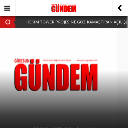
HEKİM TOWER PROJESİNE GÖZ KAMAŞTIRAN AÇILIŞ
AK PARTİ’DE YENİ YÜZLER
iPhone Arka Cam Değişimi ile Cihazınızı Koruyun
Hafta Sonu Şanlıurfa Çıkışlı Turlar Alternatifleri
HARUN CİCİ: VİDEOYU GÖRÜNCE GÖZLERİM DOLDU