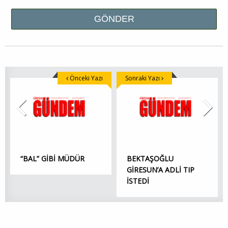
Önceki Yazı
Sonraki Yazı
“BAL” GİBİ MÜDÜR
BEKTAŞOĞLU
GİRESUN’A ADLİ TIP
İSTEDİ