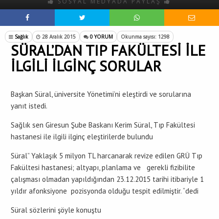
SOSYAL MEDYADA PAYLAŞ
Sağlık
28 Aralık 2015
0 YORUM
Okunma sayısı: 1298
SÜRAL’DAN TIP FAKÜLTESİ İLE
İLGİLİ İLGİNÇ SORULAR
Başkan Süral, üniversite Yönetimi’ni eleştirdi ve sorularına
yanıt istedi.
Sağlık sen Giresun Şube Baskanı Kerim Süral, Tıp Fakültesi
hastanesi ile ilgili ilginç eleştirilerde bulundu
Süral” Yaklaşık 5 milyon TL harcanarak revize edilen GRÜ Tıp
Fakültesi hastanesi; altyapı, planlama ve gerekli fizibilite
çalışması olmadan yapıldığından 23.12.2015 tarihi itibariyle 1
yıldır afonksiyone pozisyonda olduğu tespit edilmiştir. “dedi
Süral sözlerini şöyle konuştu