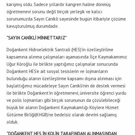
karışmış oldu. Sadece yıllardır kangren haline dönmüş
öğretmenevi sorunu değil birçok yerleşik ve kalıcı
sorunumuzda Sayın Canikli sayesinde bugün itibariyle çözüme
kavuşturulmuş durumdadır.
“SAYIN CANİKLİ MİNNETTARIZ”
Doğankent Hidroelektrik Santrali (HES)’in özelleştirilme
kapsamına alınma çalışmaları aşamasında İlçe Kaymakamımız
Uğur Köroğlu ile birlikte yaptığımız çalışmalar sonucunda
Doğankent HES’e ait sosyal tesislerin ve lojmanların
bulunduğu alanın özelleştirme kapsamı dışına alınması için
başlattığımız mücadeleye Sayın Canikli’nin de destek vermesi
ile birlikte Doğankent’in öğretmenevi, üniversite öğrenci yurdu
ve polis lojmanları gibi birçok sorununun da çözülebileceği
büyük bir alanın Doğankent Kaymakamlığı Köylere Hizmet
Götürme Birliği(KHGB)’ne bedelsiz olarak devrini sağlamış
olduk.
“DOĞANKENT HES İN KOLİN TARAFINDAN ALINMASINDAN