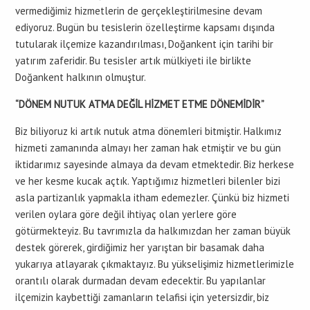
vermediğimiz hizmetlerin de gerçekleştirilmesine devam
ediyoruz. Bugün bu tesislerin özelleştirme kapsamı dışında
tutularak ilçemize kazandırılması, Doğankent için tarihi bir
yatırım zaferidir. Bu tesisler artık mülkiyeti ile birlikte
Doğankent halkının olmuştur.
“DÖNEM NUTUK ATMA DEĞİL HİZMET ETME DÖNEMİDİR”
Biz biliyoruz ki artık nutuk atma dönemleri bitmiştir. Halkımız
hizmeti zamanında almayı her zaman hak etmiştir ve bu gün
iktidarımız sayesinde almaya da devam etmektedir. Biz herkese
ve her kesme kucak açtık. Yaptığımız hizmetleri bilenler bizi
asla partizanlık yapmakla itham edemezler. Çünkü biz hizmeti
verilen oylara göre değil ihtiyaç olan yerlere göre
götürmekteyiz. Bu tavrımızla da halkımızdan her zaman büyük
destek görerek, girdiğimiz her yarıştan bir basamak daha
yukarıya atlayarak çıkmaktayız. Bu yükselişimiz hizmetlerimizle
orantılı olarak durmadan devam edecektir. Bu yapılanlar
ilçemizin kaybettiği zamanların telafisi için yetersizdir, biz