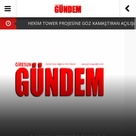
HEKİM TOWER PROJESİNE GÖZ KAMAŞTIRAN AÇILIŞ
AK PARTİ’DE YENİ YÜZLER
iPhone Arka Cam Değişimi ile Cihazınızı Koruyun
Hafta Sonu Şanlıurfa Çıkışlı Turlar Alternatifleri
HARUN CİCİ: VİDEOYU GÖRÜNCE GÖZLERİM DOLDU